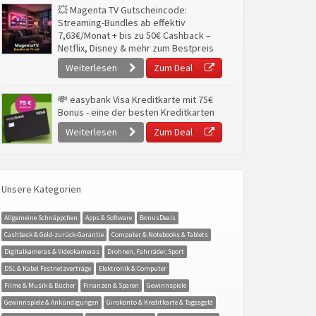
💥 Magenta TV Gutscheincode:
Streaming-Bundles ab effektiv
7,63€/Monat + bis zu 50€ Cashback –
Netflix, Disney & mehr zum Bestpreis
Weiterlesen
Zum Deal
💸 easybank Visa Kreditkarte mit 75€
Bonus - eine der besten Kreditkarten
Weiterlesen
Zum Deal
Unsere Kategorien
Allgemeine Schnäppchen
Apps & Software
BonusDeals
Cashback & Geld-zurück-Garantie
Computer & Notebooks & Tablets
Digitalkameras & Videokameras
Drohnen, Fahrräder, Sport
DSL & Kabel Festnetzverträge
Elektronik & Computer
Filme & Musik & Bücher
Finanzen & Sparen
Gewinnspiele
Gewinnspiele & Ankündigungen
Girokonto & Kreditkarte & Tagesgeld