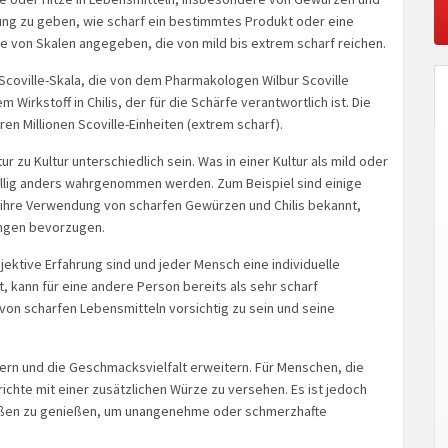
rung zu geben, wie scharf ein bestimmtes Produkt oder eine
fe von Skalen angegeben, die von mild bis extrem scharf reichen.
 Scoville-Skala, die von dem Pharmakologen Wilbur Scoville
 Wirkstoff in Chilis, der für die Schärfe verantwortlich ist. Die
ren Millionen Scoville-Einheiten (extrem scharf).
 zu Kultur unterschiedlich sein. Was in einer Kultur als mild oder
völlig anders wahrgenommen werden. Zum Beispiel sind einige
 ihre Verwendung von scharfen Gewürzen und Chilis bekannt,
ngen bevorzugen.
jektive Erfahrung sind und jeder Mensch eine individuelle
t, kann für eine andere Person bereits als sehr scharf
on scharfen Lebensmitteln vorsichtig zu sein und seine
ern und die Geschmacksvielfalt erweitern. Für Menschen, die
richte mit einer zusätzlichen Würze zu versehen. Es ist jedoch
 Maßen zu genießen, um unangenehme oder schmerzhafte