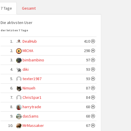
7 Tage
Gesamt
Die aktivsten User
der letzten 7 Tage
1.
DealHub
410
2.
MlCHA
298
3.
bimbambino
97
4.
diki
93
5.
texter1987
93
6.
Nimueh
87
7.
ChrisSpar1
84
8.
harrytrade
68
9.
dasSams
68
10.
MrMassaker
67