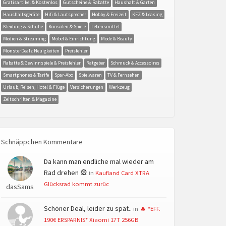
Gratisartikel & Kostenlos
Gutscheine & Rabatte
Haushalt & Garten
Haushaltsgeräte
Hifi & Lautsprecher
Hobby & Freizeit
KFZ & Leasing
Kleidung & Schuhe
Konsolen & Spiele
Lebensmittel
Medien & Streaming
Möbel & Einrichtung
Mode & Beauty
MonsterDealz Neuigkeiten
Preisfehler
Rabatte & Gewinnspiele & Preisfehler
Ratgeber
Schmuck & Accessoires
Smartphones & Tarife
Spar-Abo
Spielwaren
TV & Fernsehen
Urlaub, Reisen, Hotel & Flüge
Versicherungen
Werkzeug
Zeitschriften & Magazine
Schnäppchen Kommentare
Da kann man endliche mal wieder am
Rad drehen 🎡
in
Kaufland Card XTRA
Glücksrad kommt zurüc
dasSams
Schöner Deal, leider zu spät..
in
🔥 *EFF.
190€ ERSPARNIS* Xiaomi 17T 256GB