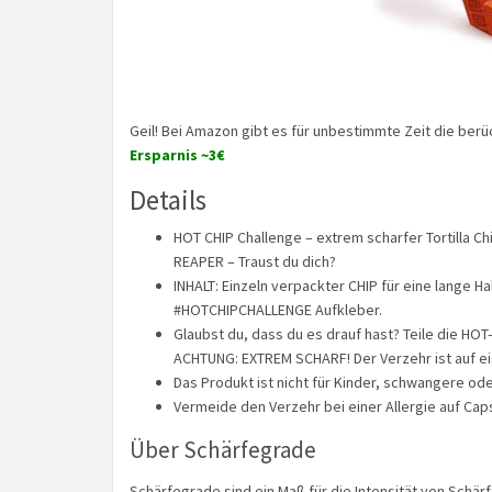
Geil! Bei Amazon gibt es für unbestimmte Zeit die ber
Ersparnis ~3€
Details
HOT CHIP Challenge – extrem scharfer Tortilla Ch
REAPER – Traust du dich?
INHALT: Einzeln verpackter CHIP für eine lange 
#HOTCHIPCHALLENGE Aufkleber.
Glaubst du, dass du es drauf hast? Teile die HO
ACHTUNG: EXTREM SCHARF! Der Verzehr ist auf ei
Das Produkt ist nicht für Kinder, schwangere ode
Vermeide den Verzehr bei einer Allergie auf C
Über Schärfegrade
Schärfegrade sind ein Maß für die Intensität von Schä