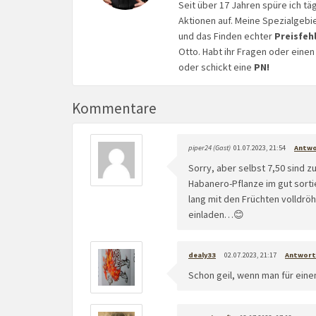
Seit über 17 Jahren spüre ich tä
Aktionen auf. Meine Spezialgebi
und das Finden echter
Preisfeh
Otto. Habt ihr Fragen oder eine
oder schickt eine
PN!
Kommentare
piper24 (Gast)
01.07.2023, 21:54
Antw
Sorry, aber selbst 7,50 sind z
Habanero-Pflanze im gut sorti
lang mit den Früchten volldr
einladen…😊
dealy33
02.07.2023, 21:17
Antwort
Schon geil, wenn man für eine