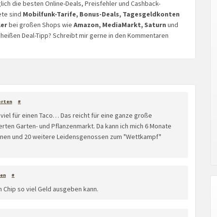
glich die besten Online-Deals, Preisfehler und Cashback-
ete sind
Mobilfunk-Tarife, Bonus-Deals, Tagesgeldkonten
ler
bei großen Shops wie
Amazon, MediaMarkt, Saturn
und
n heißen Deal-Tipp? Schreibt mir gerne in den Kommentaren
orten
#
uviel für einen Taco… Das reicht für eine ganze große
erten Garten- und Pflanzenmarkt. Da kann ich mich 6 Monate
öhnen und 20 weitere Leidensgenossen zum "Wettkampf"
en
#
n Chip so viel Geld ausgeben kann.