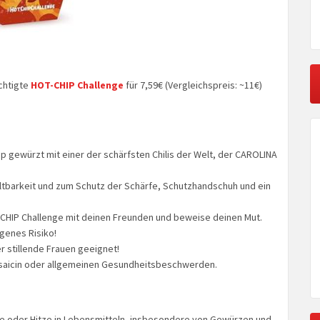
üchtigte
HOT-CHIP Challenge
für 7,59€ (Vergleichspreis: ~11€)
ip gewürzt mit einer der schärfsten Chilis der Welt, der CAROLINA
Haltbarkeit und zum Schutz der Schärfe, Schutzhandschuh und ein
T-CHIP Challenge mit deinen Freunden und beweise deinen Mut.
genes Risiko!
r stillende Frauen geeignet!
apsaicin oder allgemeinen Gesundheitsbeschwerden.
rfe oder Hitze in Lebensmitteln, insbesondere von Gewürzen und