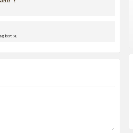
worten
#
ag isst. xD