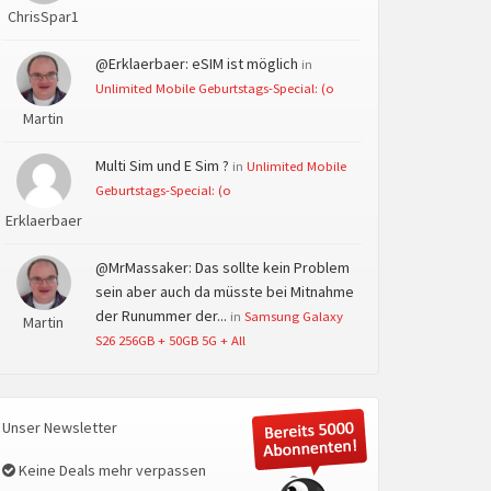
ChrisSpar1
@Erklaerbaer: eSIM ist möglich
in
Unlimited Mobile Geburtstags-Special: (o
Martin
Multi Sim und E Sim ?
in
Unlimited Mobile
Geburtstags-Special: (o
Erklaerbaer
@MrMassaker: Das sollte kein Problem
sein aber auch da müsste bei Mitnahme
der Runummer der...
in
Samsung Galaxy
Martin
S26 256GB + 50GB 5G + All
Unser Newsletter
Keine Deals mehr verpassen