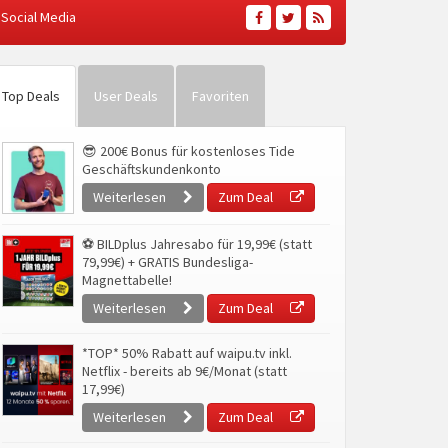
Social Media
Top Deals
User Deals
Favoriten
😎 200€ Bonus für kostenloses Tide
Geschäftskundenkonto
Weiterlesen
Zum Deal
⚽ BILDplus Jahresabo für 19,99€ (statt
79,99€) + GRATIS Bundesliga-
Magnettabelle!
Weiterlesen
Zum Deal
*TOP* 50% Rabatt auf waipu.tv inkl.
Netflix - bereits ab 9€/Monat (statt
17,99€)
Weiterlesen
Zum Deal