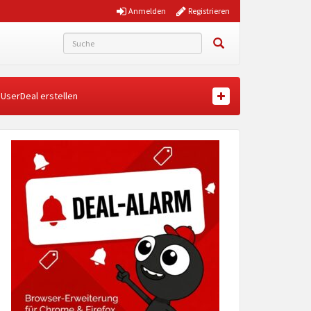
Anmelden
Registrieren
UserDeal erstellen