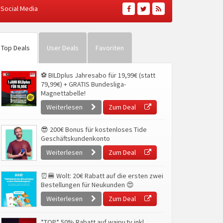
Social Media
Top Deals
User Deals
Favoriten
⚽ BILDplus Jahresabo für 19,99€ (statt
79,99€) + GRATIS Bundesliga-
Magnettabelle!
Weiterlesen
Zum Deal
😎 200€ Bonus für kostenloses Tide
Geschäftskundenkonto
Weiterlesen
Zum Deal
⏰🍔 Wolt: 20€ Rabatt auf die ersten zwei
Bestellungen für Neukunden 😍
Weiterlesen
Zum Deal
*TOP* 50% Rabatt auf waipu.tv inkl.