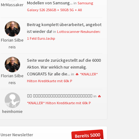
Modellen von Samsung...
in
Samsung
MrMassaker
Galaxy S26 256GB + 50GB 5G + All
Beitrag komplett überarbeitet, angebot
ist wieder da!
in
Lottoscanner-Neukunden:
1 Feld EuroJackp
Florian Silbe
reis
Seite wurde zurückgestellt auf die 6000
Aktion. War wirklich nur einmalig.
CONGRATS für alle die...
in
🔥 *KNALLER*
Florian Silbe
Hilton Kreditkarte mit 60k P
reis
👍🏻 👍🏻👍🏻👍🏻👍🏻👍🏻👍🏻👍🏻👍🏻👍🏻👍🏻👍🏻👍🏻
in
🔥
*KNALLER* Hilton Kreditkarte mit 60k P
heimhomie
Unser Newsletter