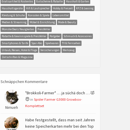
Gratisartikel & Kostenlos
Gutscheine & Rabatte
Haushalt & Garten
Haushaltsgeräte
Hifi & Lautsprecher
Hobby & Freizeit
KFZ & Leasing
Kleidung & Schuhe
Konsolen & Spiele
Lebensmittel
Medien & Streaming
Möbel & Einrichtung
Mode & Beauty
MonsterDealz Neuigkeiten
Preisfehler
Rabatte & Gewinnspiele & Preisfehler
Ratgeber
Schmuck & Accessoires
Smartphones & Tarife
Spar-Abo
Spielwaren
TV & Fernsehen
Urlaub, Reisen, Hotel & Flüge
Versicherungen
Werkzeug
Zeitschriften & Magazine
Schnäppchen Kommentare
"Brokkoli-Farmer" … ja süchä doch … 🤣
😇
in
Spider Farmer G3000 Growbox-
Komplettset
Nimueh
Habe festgestellt, dass man seit Jahren
keine Speicherkarten mehr bei den Top