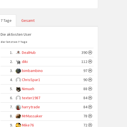
7 Tage
Gesamt
Die aktivsten User
der letzten 7 Tage
1.
DealHub
390
2.
diki
112
3.
bimbambino
97
4.
ChrisSpar1
90
5.
Nimueh
88
6.
texter1987
84
7.
harrytrade
84
8.
MrMassaker
78
9.
Mike76
72