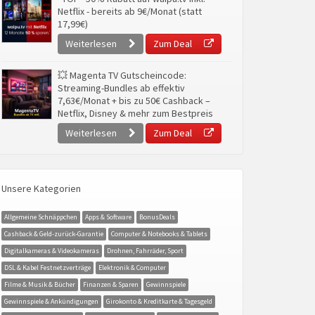
Netflix - bereits ab 9€/Monat (statt
17,99€)
Weiterlesen
Zum Deal
💥 Magenta TV Gutscheincode:
Streaming-Bundles ab effektiv
7,63€/Monat + bis zu 50€ Cashback –
Netflix, Disney & mehr zum Bestpreis
Weiterlesen
Zum Deal
Unsere Kategorien
Allgemeine Schnäppchen
Apps & Software
BonusDeals
Cashback & Geld-zurück-Garantie
Computer & Notebooks & Tablets
Digitalkameras & Videokameras
Drohnen, Fahrräder, Sport
DSL & Kabel Festnetzverträge
Elektronik & Computer
Filme & Musik & Bücher
Finanzen & Sparen
Gewinnspiele
Gewinnspiele & Ankündigungen
Girokonto & Kreditkarte & Tagesgeld