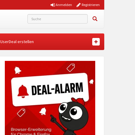
Anmelden
Registrieren
UserDeal erstellen