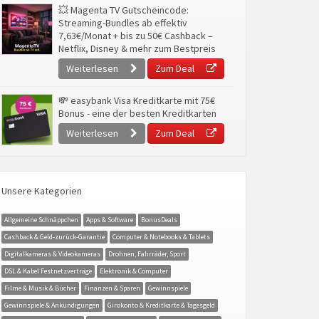
💥 Magenta TV Gutscheincode:
Streaming-Bundles ab effektiv
7,63€/Monat + bis zu 50€ Cashback –
Netflix, Disney & mehr zum Bestpreis
Weiterlesen
Zum Deal
💸 easybank Visa Kreditkarte mit 75€
Bonus - eine der besten Kreditkarten
Weiterlesen
Zum Deal
Unsere Kategorien
Allgemeine Schnäppchen
Apps & Software
BonusDeals
Cashback & Geld-zurück-Garantie
Computer & Notebooks & Tablets
Digitalkameras & Videokameras
Drohnen, Fahrräder, Sport
DSL & Kabel Festnetzverträge
Elektronik & Computer
Filme & Musik & Bücher
Finanzen & Sparen
Gewinnspiele
Gewinnspiele & Ankündigungen
Girokonto & Kreditkarte & Tagesgeld