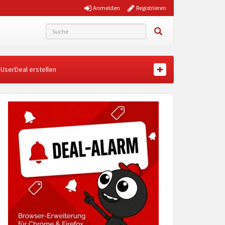
Anmelden
Registrieren
UserDeal erstellen