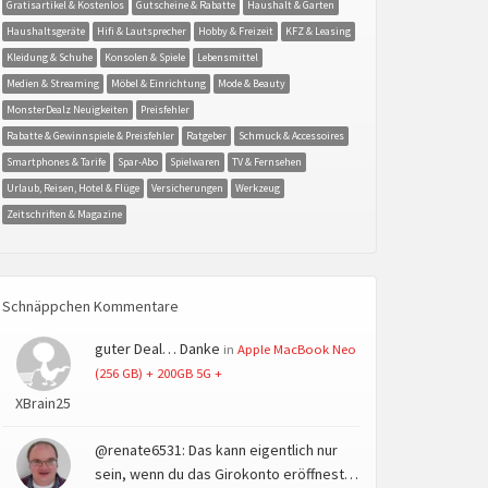
Gratisartikel & Kostenlos
Gutscheine & Rabatte
Haushalt & Garten
Haushaltsgeräte
Hifi & Lautsprecher
Hobby & Freizeit
KFZ & Leasing
Kleidung & Schuhe
Konsolen & Spiele
Lebensmittel
Medien & Streaming
Möbel & Einrichtung
Mode & Beauty
MonsterDealz Neuigkeiten
Preisfehler
Rabatte & Gewinnspiele & Preisfehler
Ratgeber
Schmuck & Accessoires
Smartphones & Tarife
Spar-Abo
Spielwaren
TV & Fernsehen
Urlaub, Reisen, Hotel & Flüge
Versicherungen
Werkzeug
Zeitschriften & Magazine
Schnäppchen Kommentare
guter Deal… Danke
in
Apple MacBook Neo
(256 GB) + 200GB 5G +
XBrain25
@renate6531: Das kann eigentlich nur
sein, wenn du das Girokonto eröffnest…