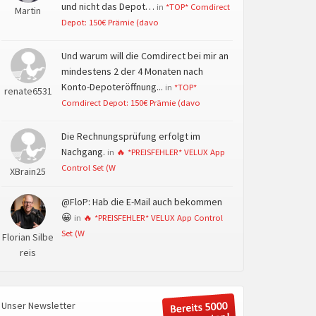
und nicht das Depot…
in
*TOP* Comdirect
Martin
Depot: 150€ Prämie (davo
Und warum will die Comdirect bei mir an
mindestens 2 der 4 Monaten nach
Konto-Depoteröffnung...
in
*TOP*
renate6531
Comdirect Depot: 150€ Prämie (davo
Die Rechnungsprüfung erfolgt im
Nachgang.
in
🔥 *PREISFEHLER* VELUX App
Control Set (W
XBrain25
@FloP: Hab die E-Mail auch bekommen
😀
in
🔥 *PREISFEHLER* VELUX App Control
Set (W
Florian Silbe
reis
Unser Newsletter