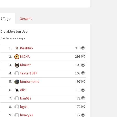
7 Tage
Gesamt
Die aktivsten User
der letzten 7 Tage
1.
DealHub
380
2.
MlCHA
298
3.
Nimueh
103
4.
texter1987
103
5.
bimbambino
97
6.
diki
83
7.
ban687
72
8.
bgut
72
9.
heavy23
72