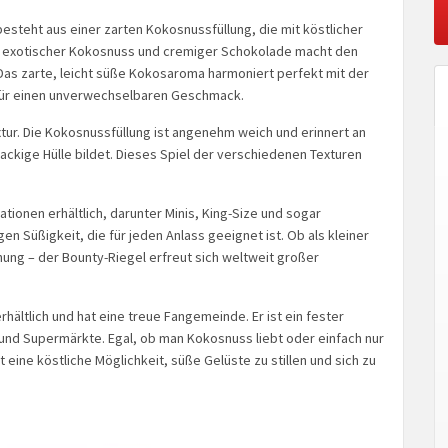
steht aus einer zarten Kokosnussfüllung, die mit köstlicher
s exotischer Kokosnuss und cremiger Schokolade macht den
Das zarte, leicht süße Kokosaroma harmoniert perfekt mit der
für einen unverwechselbaren Geschmack.
xtur. Die Kokosnussfüllung ist angenehm weich und erinnert an
ackige Hülle bildet. Dieses Spiel der verschiedenen Texturen
tionen erhältlich, darunter Minis, King-Size und sogar
gen Süßigkeit, die für jeden Anlass geeignet ist. Ob als kleiner
ung – der Bounty-Riegel erfreut sich weltweit großer
rhältlich und hat eine treue Fangemeinde. Er ist ein fester
und Supermärkte. Egal, ob man Kokosnuss liebt oder einfach nur
ine köstliche Möglichkeit, süße Gelüste zu stillen und sich zu