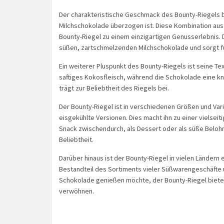
Der charakteristische Geschmack des Bounty-Riegels be
Milchschokolade überzogen ist. Diese Kombination au
Bounty-Riegel zu einem einzigartigen Genusserlebnis. 
süßen, zartschmelzenden Milchschokolade und sorgt 
Ein weiterer Pluspunkt des Bounty-Riegels ist seine Te
saftiges Kokosfleisch, während die Schokolade eine kn
trägt zur Beliebtheit des Riegels bei.
Der Bounty-Riegel ist in verschiedenen Größen und Varia
eisgekühlte Versionen. Dies macht ihn zu einer vielseiti
Snack zwischendurch, als Dessert oder als süße Belohn
Beliebtheit.
Darüber hinaus ist der Bounty-Riegel in vielen Ländern e
Bestandteil des Sortiments vieler Süßwarengeschäfte 
Schokolade genießen möchte, der Bounty-Riegel bietet e
verwöhnen.