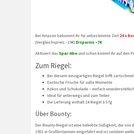
Bei Amazon bekommt ihr für unbestimmte Zeit
24 x B
(Vergleichspreis ~19€)
Ersparnis ~7€
Aktiviert das
Spar-Abo
und schon kommt ihr auf den Pr
Zum Riegel:
Bei diesem einzigartigen Riegel trifft zartsch
Exotische Frische für süße Momente
Kokos und Schokolade – einfach unwiderstehlic
Ideal für unterwegs und zum Teilen
Die Lieferung enthält 24 Riegel à 57g
Über Bounty:
Der Bounty-Riegel ist eine beliebte Süßigkeit, die von
1951 in Großbritannien eingeführt und ist seitdem welt