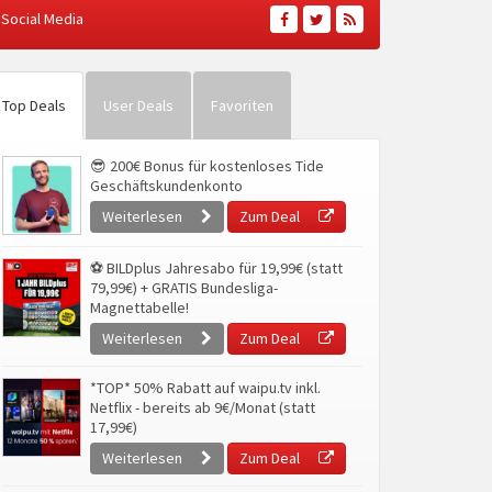
Social Media
Top Deals
User Deals
Favoriten
😎 200€ Bonus für kostenloses Tide
Geschäftskundenkonto
Weiterlesen
Zum Deal
⚽ BILDplus Jahresabo für 19,99€ (statt
79,99€) + GRATIS Bundesliga-
Magnettabelle!
Weiterlesen
Zum Deal
*TOP* 50% Rabatt auf waipu.tv inkl.
Netflix - bereits ab 9€/Monat (statt
17,99€)
Weiterlesen
Zum Deal