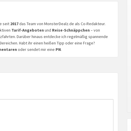
ke seit
2017
das Team von MonsterDealz.de als Co-Redakteur.
aktiven
Tarif-Angeboten
und
Reise-Schnäppchen
– von
euzfahrten. Darüber hinaus entdecke ich regelmäßig spannende
Bereichen. Habt ihr einen heißen Tipp oder eine Frage?
mentaren
oder sendet mir eine
PN
.