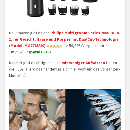
Bei Amazon gibt es das
Philips Multigroom Series 7000 18-in-
1, für Gesicht, Haare und Körper mit DualCut-Technologie
(Modell MG7785/20)
für 59,99€ (Vergleichspreis:
~89,99€)
Ersparnis ~30€
Das Set gibt es übrigens auch
mit weniger Aufsätzen
für um
die ~56€, allerdings handelt es sich hier wohl um das Vorgänger-
Modell. 🙂