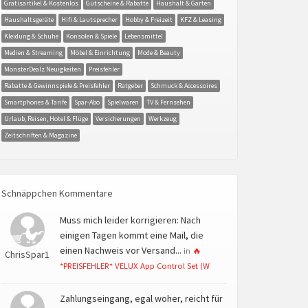
Gratisartikel & Kostenlos
Gutscheine & Rabatte
Haushalt & Garten
Haushaltsgeräte
Hifi & Lautsprecher
Hobby & Freizeit
KFZ & Leasing
Kleidung & Schuhe
Konsolen & Spiele
Lebensmittel
Medien & Streaming
Möbel & Einrichtung
Mode & Beauty
MonsterDealz Neuigkeiten
Preisfehler
Rabatte & Gewinnspiele & Preisfehler
Ratgeber
Schmuck & Accessoires
Smartphones & Tarife
Spar-Abo
Spielwaren
TV & Fernsehen
Urlaub, Reisen, Hotel & Flüge
Versicherungen
Werkzeug
Zeitschriften & Magazine
Schnäppchen Kommentare
Muss mich leider korrigieren: Nach
einigen Tagen kommt eine Mail, die
einen Nachweis vor Versand...
in
🔥
ChrisSpar1
*PREISFEHLER* VELUX App Control Set (W
Zahlungseingang, egal woher, reicht für