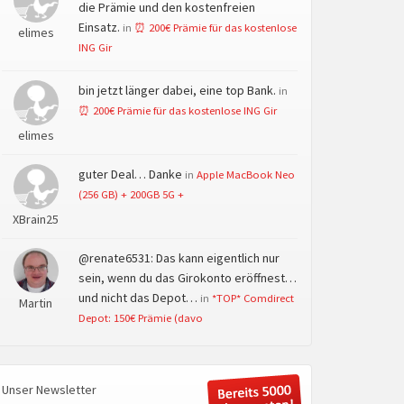
die Prämie und den kostenfreien
Einsatz.
in
⏰ 200€ Prämie für das kostenlose
elimes
ING Gir
bin jetzt länger dabei, eine top Bank.
in
⏰ 200€ Prämie für das kostenlose ING Gir
elimes
guter Deal… Danke
in
Apple MacBook Neo
(256 GB) + 200GB 5G +
XBrain25
@renate6531: Das kann eigentlich nur
sein, wenn du das Girokonto eröffnest…
und nicht das Depot…
in
*TOP* Comdirect
Martin
Depot: 150€ Prämie (davo
Unser Newsletter