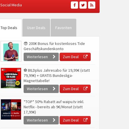
Social Media
Top Deals
User Deals
Favoriten
😎 200€ Bonus für kostenloses Tide
Geschäftskundenkonto
Weiterlesen
Zum Deal
⚽ BILDplus Jahresabo für 19,99€ (statt
79,99€) + GRATIS Bundesliga-
Magnettabelle!
Weiterlesen
Zum Deal
*TOP* 50% Rabatt auf waipu.tv inkl.
Netflix - bereits ab 9€/Monat (statt
17,99€)
Weiterlesen
Zum Deal