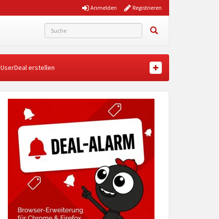
Anmelden
Registrieren
UserDeal erstellen