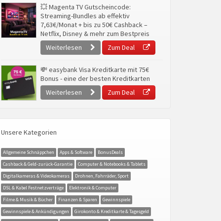
💥 Magenta TV Gutscheincode:
Streaming-Bundles ab effektiv
7,63€/Monat + bis zu 50€ Cashback –
Netflix, Disney & mehr zum Bestpreis
Weiterlesen
Zum Deal
💸 easybank Visa Kreditkarte mit 75€
Bonus - eine der besten Kreditkarten
Weiterlesen
Zum Deal
Unsere Kategorien
Allgemeine Schnäppchen
Apps & Software
BonusDeals
Cashback & Geld-zurück-Garantie
Computer & Notebooks & Tablets
Digitalkameras & Videokameras
Drohnen, Fahrräder, Sport
DSL & Kabel Festnetzverträge
Elektronik & Computer
Filme & Musik & Bücher
Finanzen & Sparen
Gewinnspiele
Gewinnspiele & Ankündigungen
Girokonto & Kreditkarte & Tagesgeld