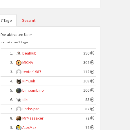
7 Tage
Gesamt
Die aktivsten User
der letzten 7 Tage
1.
DealHub
390
2.
MlCHA
302
3.
texter1987
112
4.
Nimueh
108
5.
bimbambino
106
6.
diki
83
7.
ChrisSpar1
82
8.
MrMassaker
72
9.
AlexMax
72