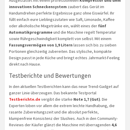
Ausgestattet mit einem professionellen
Kompressor und dem
innovativen Schneckensystem
zaubert das Gerät im
Handumdrehen perfekte Ergebnisse ganz ohne Eiswürfel. Ihr
füllt einfach eure Lieblingszutaten wie Saft, Limonade, Kaffee
oder alkoholische Mixgetränke ein, wählt eines der
fünf
Automatikprogramme
und die Maschine regelt Temperatur
sowie Rührgeschwindigkeit komplett von selbst. Mit einem
Fassungsvermögen von 1,9 Litern
lassen sich bis zu sieben
Portionen gleichzeitig zubereiten. Das stylische, kompakte
Design passt in jede Küche und bringt echtes Jahrmarkt-Feeling
direkt nach Hause.
Testberichte und Bewertungen
In den aktuellen Testberichten kann das neue Trend-Gadget auf
ganzer Linie überzeugen. Das bekannte Testportal
Testberichte.de
vergibt die starke
Note 1,7 (Gut)
. Die
Experten loben vor allem die extrem leichte Handhabung, die
rasante Zubereitungszeit und die absolut perfekte,
klumpenfreie Konsistenz der Slushies. Auch in den Community-
Reviews der Käufer glänzt die Maschine mit überragenden
4,6