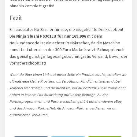
ohnehin komplett gratis!
Fazit
Ein absoluter No-Brainer für alle, die eisgekühlte Drinks lieben!
Die
Ninja Slushi FS301EU für nur 169,99€
mit dem
Neukundencode ist ein echter Preiskracher, da die Maschine
sonst fast überall an der 300-Euro-Marke kratzt. Schnappt euch
das genial günstige Tagesangebot mit gratis Versand, bevor der
Vorrat erschöpft ist!
Wenn du über einen Link auf dieser Seite ein Produkt kaufst, erhalten wir
oftmals eine kleine Provision als Vergütung. Für dich entstehen dabei
keinerlei Mehrkosten und dir bleibt frei wo du bestellst. Diese Provisionen
haben in keinem Fall Auswirkung auf unsere Beiträge. Zu den
Partnerprogrammen und Partnerschaften gehört unter anderem eBay
und das Amazon PartnerNet. Als Amazon-Partner verdienen wir an
qualifizierten Verkäufen.