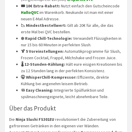
🎟️ 10€ Extra-Rabatt:
Nutzt einfach den Gutscheincode
HalloQVC
im Warenkorb. Neukunde ist man mit einer
neuen E-Mail Adresse.
📉 Mindestbestellwert:
Gilt ab 20€ für alle, die das
erste Mal bei QVC bestellen.
❄️ Rapid Chill-Technologie:
Verwandelt Flüssigkeiten in
nur 15 bis 60 Minuten in perfekten Slush.
🍹 5 Voreinstellungen:
Automatikprogramme für Slush,
Frozen Cocktail, Frappé, Milchshake und Frozen Juice.
🌡️ 12-Stunden-Kühlung:
Hält eure eisigen Kreationen bis
zu 12 Stunden lang in der perfekten Konsistenz.
🤫 WhisperChill-Kompressor:
Effiziente, direkte
Kühlung bei angenehm leisem Betrieb.
🧼 Easy Cleaning:
Integrierte Spülfunktion und
spülmaschinengeignete, leicht abnehmbare Teile.
Über das Produkt
Die
Ninja Slushi FS301EU
revolutioniert die Zubereitung von
gefrorenen Getränken in den eigenen vier Wänden.