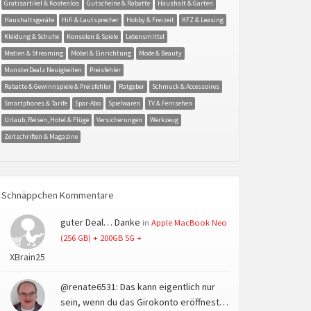
Gratisartikel & Kostenlos
Gutscheine & Rabatte
Haushalt & Garten
Haushaltsgeräte
Hifi & Lautsprecher
Hobby & Freizeit
KFZ & Leasing
Kleidung & Schuhe
Konsolen & Spiele
Lebensmittel
Medien & Streaming
Möbel & Einrichtung
Mode & Beauty
MonsterDealz Neuigkeiten
Preisfehler
Rabatte & Gewinnspiele & Preisfehler
Ratgeber
Schmuck & Accessoires
Smartphones & Tarife
Spar-Abo
Spielwaren
TV & Fernsehen
Urlaub, Reisen, Hotel & Flüge
Versicherungen
Werkzeug
Zeitschriften & Magazine
Schnäppchen Kommentare
guter Deal… Danke
in
Apple MacBook Neo
(256 GB) + 200GB 5G +
XBrain25
@renate6531: Das kann eigentlich nur
sein, wenn du das Girokonto eröffnest…