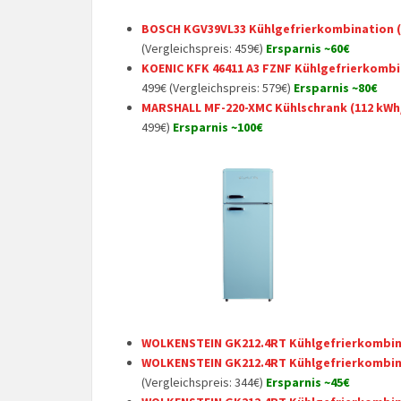
BOSCH KGV39VL33 Kühlgefrierkombination (A
(Vergleichspreis: 459€)
Ersparnis ~60€
KOENIC KFK 46411 A3 FZNF Kühlgefrierkombin
499€ (Vergleichspreis: 579€)
Ersparnis ~80€
MARSHALL MF-220-XMC Kühlschrank (112 kWh/
499€)
Ersparnis ~100€
WOLKENSTEIN GK212.4RT Kühlgefrierkombinat
WOLKENSTEIN GK212.4RT Kühlgefrierkombinat
(Vergleichspreis: 344€)
Ersparnis ~45€