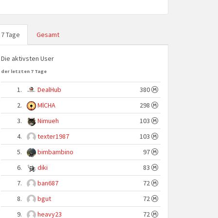
7 Tage
Gesamt
Die aktivsten User
der letzten 7 Tage
1.
DealHub
380
2.
MlCHA
298
3.
Nimueh
103
4.
texter1987
103
5.
bimbambino
97
6.
diki
83
7.
ban687
72
8.
bgut
72
9.
heavy23
72