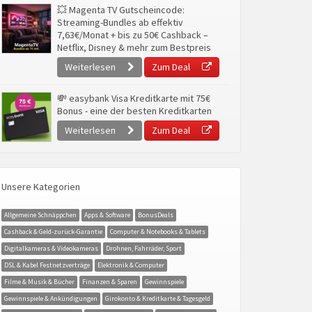
💥 Magenta TV Gutscheincode:
Streaming-Bundles ab effektiv
7,63€/Monat + bis zu 50€ Cashback –
Netflix, Disney & mehr zum Bestpreis
Weiterlesen
Zum Deal
💸 easybank Visa Kreditkarte mit 75€
Bonus - eine der besten Kreditkarten
Weiterlesen
Zum Deal
Unsere Kategorien
Allgemeine Schnäppchen
Apps & Software
BonusDeals
Cashback & Geld-zurück-Garantie
Computer & Notebooks & Tablets
Digitalkameras & Videokameras
Drohnen, Fahrräder, Sport
DSL & Kabel Festnetzverträge
Elektronik & Computer
Filme & Musik & Bücher
Finanzen & Sparen
Gewinnspiele
Gewinnspiele & Ankündigungen
Girokonto & Kreditkarte & Tagesgeld