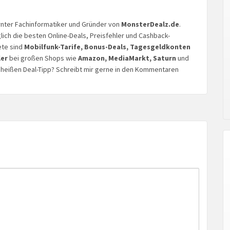
lernter Fachinformatiker und Gründer von
MonsterDealz.de
.
glich die besten Online-Deals, Preisfehler und Cashback-
ete sind
Mobilfunk-Tarife, Bonus-Deals, Tagesgeldkonten
ler
bei großen Shops wie
Amazon, MediaMarkt, Saturn
und
n heißen Deal-Tipp? Schreibt mir gerne in den Kommentaren