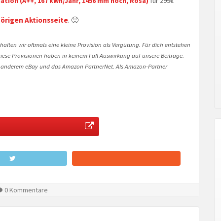
ion (A++, 167 kWh/Jahr, 1456 mm hoch, Rosa)
für 299€
örigen Aktionsseite
. 🙂
halten wir oftmals eine kleine Provision als Vergütung. Für dich entstehen
. Diese Provisionen haben in keinem Fall Auswirkung auf unsere Beiträge.
 anderem eBay und das Amazon PartnerNet. Als Amazon-Partner
0 Kommentare