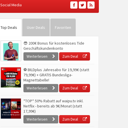
Social Media
Top Deals
User Deals
Favoriten
😎 200€ Bonus für kostenloses Tide
Geschäftskundenkonto
Weiterlesen
Zum Deal
⚽ BILDplus Jahresabo für 19,99€ (statt
79,99€) + GRATIS Bundesliga-
Magnettabelle!
Weiterlesen
Zum Deal
*TOP* 50% Rabatt auf waipu.tv inkl.
Netflix - bereits ab 9€/Monat (statt
17,99€)
Weiterlesen
Zum Deal