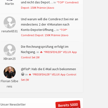
und nicht das Depot…
in
*TOP* Comdirect
Martin
Depot: 150€ Prämie (davo
Und warum will die Comdirect bei mir an
mindestens 2 der 4 Monaten nach
Konto-Depoteröffnung...
in
*TOP*
renate6531
Comdirect Depot: 150€ Prämie (davo
Die Rechnungsprüfung erfolgt im
Nachgang.
in
🔥 *PREISFEHLER* VELUX App
Control Set (W
XBrain25
@FloP: Hab die E-Mail auch bekommen
😀
in
🔥 *PREISFEHLER* VELUX App Control
Set (W
Florian Silbe
reis
Unser Newsletter