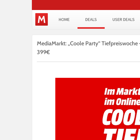
HOME
DEALS
USER DEALS
MediaMarkt: „Coole Party“ Tiefpreiswoch
399€