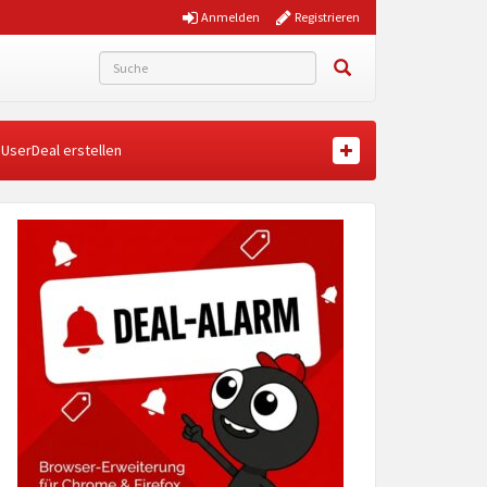
Anmelden
Registrieren
UserDeal erstellen