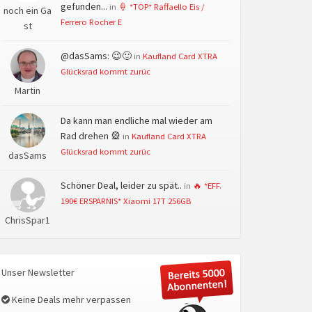
gefunden...
in
🍦 *TOP* Raffaello Eis /
noch ein Ga
Ferrero Rocher E
st
@dasSams: 😉🙂
in
Kaufland Card XTRA
Glücksrad kommt zurüc
Martin
Da kann man endliche mal wieder am
Rad drehen 🎡
in
Kaufland Card XTRA
Glücksrad kommt zurüc
dasSams
Schöner Deal, leider zu spät..
in
🔥 *EFF.
190€ ERSPARNIS* Xiaomi 17T 256GB
ChrisSpar1
Unser Newsletter
Keine Deals mehr verpassen