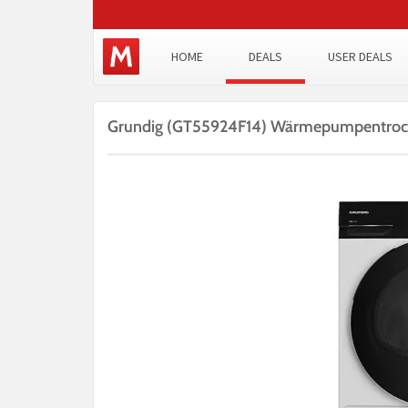
HOME
DEALS
USER DEALS
Grundig (GT55924F14) Wärmepumpentrockn