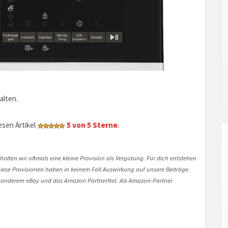
alten.
sen Artikel
5 von 5 Sterne
.
halten wir oftmals eine kleine Provision als Vergütung. Für dich entstehen
. Diese Provisionen haben in keinem Fall Auswirkung auf unsere Beiträge.
 anderem eBay und das Amazon PartnerNet. Als Amazon-Partner