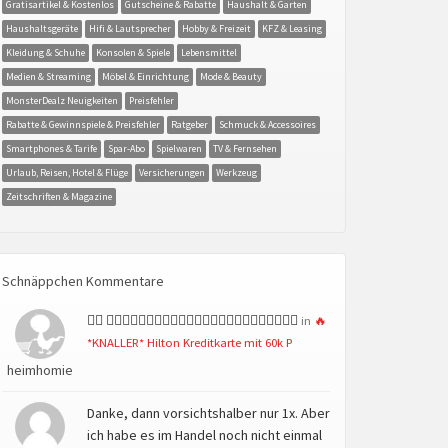
Gratisartikel & Kostenlos
Gutscheine & Rabatte
Haushalt & Garten
Haushaltsgeräte
Hifi & Lautsprecher
Hobby & Freizeit
KFZ & Leasing
Kleidung & Schuhe
Konsolen & Spiele
Lebensmittel
Medien & Streaming
Möbel & Einrichtung
Mode & Beauty
MonsterDealz Neuigkeiten
Preisfehler
Rabatte & Gewinnspiele & Preisfehler
Ratgeber
Schmuck & Accessoires
Smartphones & Tarife
Spar-Abo
Spielwaren
TV & Fernsehen
Urlaub, Reisen, Hotel & Flüge
Versicherungen
Werkzeug
Zeitschriften & Magazine
Schnäppchen Kommentare
👍🏻 👍🏻👍🏻👍🏻👍🏻👍🏻👍🏻👍🏻👍🏻👍🏻👍🏻👍🏻👍🏻
in
🔥
*KNALLER* Hilton Kreditkarte mit 60k P
heimhomie
Danke, dann vorsichtshalber nur 1x. Aber
ich habe es im Handel noch nicht einmal