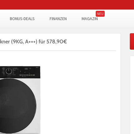
BONUS-DEALS
FINANZEN
MAGAZIN
er (9KG, A+++) für 578,90€