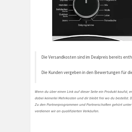
Die Versandkosten sind im Dealpreis bereits enth
Die Kunden vergeben in den Bewertungen für die
Wenn du über einen Link auf dieser Seite ein Produkt kaufst, er
dabei keinerlei Mehrkosten und dir bleibt frei wo du bestellst
Zu den Partnerprogrammen und Partnerschaften gehört unter
verdienen wir an qualifizierten Verkäufen.