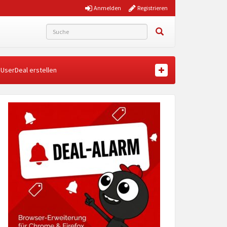
Anmelden
Registrieren
UserDeal erstellen