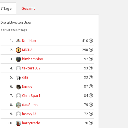
7 Tage
Gesamt
Die aktivsten User
der letzten 7 Tage
1.
DealHub
410
2.
MlCHA
298
3.
bimbambino
97
4.
texter1987
93
5.
diki
93
6.
Nimueh
87
7.
ChrisSpar1
84
8.
dasSams
79
9.
heavy23
72
10.
harrytrade
70