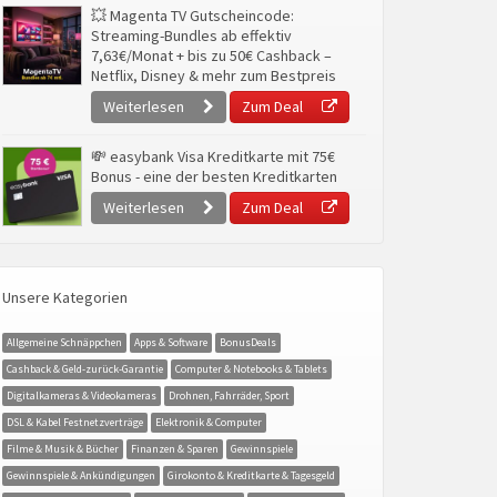
💥 Magenta TV Gutscheincode:
Streaming-Bundles ab effektiv
7,63€/Monat + bis zu 50€ Cashback –
Netflix, Disney & mehr zum Bestpreis
Weiterlesen
Zum Deal
💸 easybank Visa Kreditkarte mit 75€
Bonus - eine der besten Kreditkarten
Weiterlesen
Zum Deal
Unsere Kategorien
Allgemeine Schnäppchen
Apps & Software
BonusDeals
Cashback & Geld-zurück-Garantie
Computer & Notebooks & Tablets
Digitalkameras & Videokameras
Drohnen, Fahrräder, Sport
DSL & Kabel Festnetzverträge
Elektronik & Computer
Filme & Musik & Bücher
Finanzen & Sparen
Gewinnspiele
Gewinnspiele & Ankündigungen
Girokonto & Kreditkarte & Tagesgeld