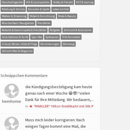
Haushaltsgeräte
Hifi & Lautsprecher
Hobby & Freizeit
KFZ & Leasing
Kleidung & Schuhe
Konsolen & Spiele
Lebensmittel
Medien & Streaming
Möbel & Einrichtung
Mode & Beauty
MonsterDealz Neuigkeiten
Preisfehler
Rabatte & Gewinnspiele & Preisfehler
Ratgeber
Schmuck & Accessoires
Smartphones & Tarife
Spar-Abo
Spielwaren
TV & Fernsehen
Urlaub, Reisen, Hotel & Flüge
Versicherungen
Werkzeug
Zeitschriften & Magazine
Schnäppchen Kommentare
die Kündigungsbestätigung kam heute
genau nach einer Woche 😁🤓:“vielen
Dank für Ihre Mitteilung. Wir bedauern,...
heimhomie
in
🔥 *KNALLER* Hilton Kreditkarte mit 60k P
Muss mich leider korrigieren: Nach
einigen Tagen kommt eine Mail, die