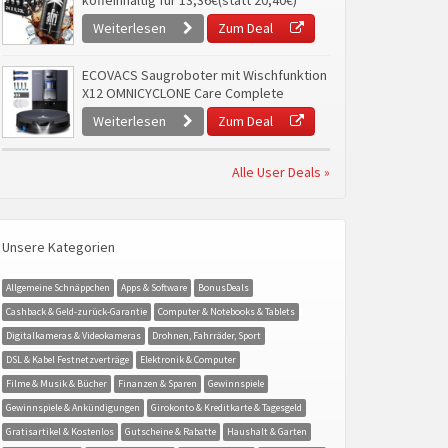
koffeinhaltig für 13,36€(statt 20,40€)
Weiterlesen
Zum Deal
ECOVACS Saugroboter mit Wischfunktion
X12 OMNICYCLONE Care Complete
Weiterlesen
Zum Deal
Alle User Deals »
Unsere Kategorien
Allgemeine Schnäppchen
Apps & Software
BonusDeals
Cashback & Geld-zurück-Garantie
Computer & Notebooks & Tablets
Digitalkameras & Videokameras
Drohnen, Fahrräder, Sport
DSL & Kabel Festnetzverträge
Elektronik & Computer
Filme & Musik & Bücher
Finanzen & Sparen
Gewinnspiele
Gewinnspiele & Ankündigungen
Girokonto & Kreditkarte & Tagesgeld
Gratisartikel & Kostenlos
Gutscheine & Rabatte
Haushalt & Garten