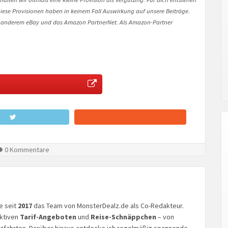
. Diese Provisionen haben in keinem Fall Auswirkung auf unsere Beiträge.
 anderem eBay und das Amazon PartnerNet. Als Amazon-Partner
0 Kommentare
ke seit
2017
das Team von MonsterDealz.de als Co-Redakteur.
aktiven
Tarif-Angeboten
und
Reise-Schnäppchen
– von
euzfahrten. Darüber hinaus entdecke ich regelmäßig spannende