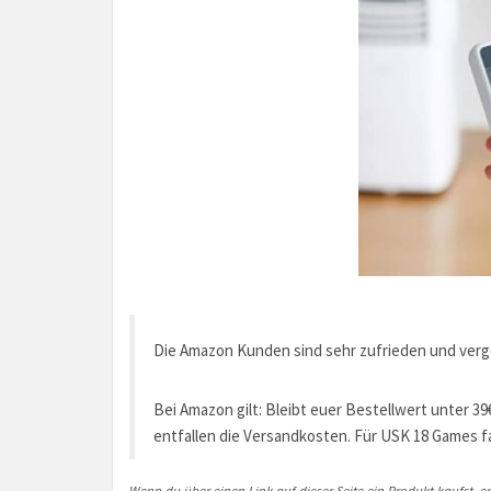
Die Amazon Kunden sind sehr zufrieden und ver
Bei Amazon gilt: Bleibt euer Bestellwert unter 39
entfallen die Versandkosten. Für USK 18 Games fal
Wenn du über einen Link auf dieser Seite ein Produkt kaufst, er