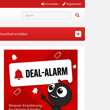
Anmelden
Registrieren
UserDeal erstellen