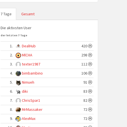
7 Tage
Gesamt
Die aktivsten User
der letzten 7 Tage
1.
DealHub
420
2.
MlCHA
298
3.
texter1987
112
4.
bimbambino
106
5.
Nimueh
91
6.
diki
83
7.
ChrisSpar1
82
8.
MrMassaker
72
9.
AlexMax
72