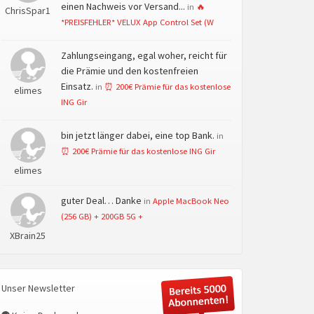
einen Nachweis vor Versand...
in
🔥
ChrisSpar1
*PREISFEHLER* VELUX App Control Set (W
Zahlungseingang, egal woher, reicht für
die Prämie und den kostenfreien
Einsatz.
in
⏰ 200€ Prämie für das kostenlose
elimes
ING Gir
bin jetzt länger dabei, eine top Bank.
in
⏰ 200€ Prämie für das kostenlose ING Gir
elimes
guter Deal… Danke
in
Apple MacBook Neo
(256 GB) + 200GB 5G +
XBrain25
Unser Newsletter