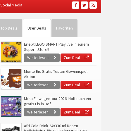
Social Media
Top Deals
User Deals
Favoriten
Erlebt LEGO SMART Play live in eurem
Super - Store!!
Weiterlesen
Zum Deal
Monte Eis Gratis Testen Gewinnspiel
Aktion
Weiterlesen
Zum Deal
Milka Eiswagentour 2026: Holt euch ein
gratis Eis in Hof
Weiterlesen
Zum Deal
afri Cola-Drink 24x330 ml Dosen