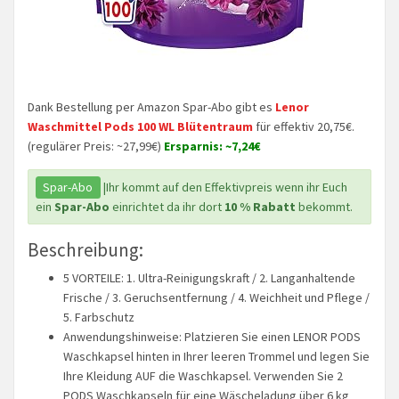
Dank Bestellung per Amazon Spar-Abo gibt es
Lenor
Waschmittel Pods 100 WL Blütentraum
für effektiv 20,75€.
(regulärer Preis: ~27,99€)
Ersparnis: ~7,24€
Spar-Abo
|Ihr kommt auf den Effektivpreis wenn ihr Euch
ein
Spar-Abo
einrichtet da ihr dort
10 % Rabatt
bekommt.
Beschreibung:
5 VORTEILE: 1. Ultra-Reinigungskraft / 2. Langanhaltende
Frische / 3. Geruchsentfernung / 4. Weichheit und Pflege /
5. Farbschutz
Anwendungshinweise: Platzieren Sie einen LENOR PODS
Waschkapsel hinten in Ihrer leeren Trommel und legen Sie
Ihre Kleidung AUF die Waschkapsel. Verwenden Sie 2
PODS Waschkapseln für eine Wäscheladung über 6 kg