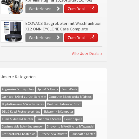
koffeinhaltig für 13,36€(statt 20,40€)
Weiterlesen
Zum Deal
ECOVACS Saugroboter mit Wischfunktion
X12 OMNICYCLONE Care Complete
Weiterlesen
Zum Deal
Alle User Deals »
Unsere Kategorien
Allgemeine Schnäppchen
Apps & Software
BonusDeals
Cashback & Geld-zurück-Garantie
Computer & Notebooks & Tablets
Digitalkameras & Videokameras
Drohnen, Fahrräder, Sport
DSL & Kabel Festnetzverträge
Elektronik & Computer
Filme & Musik & Bücher
Finanzen & Sparen
Gewinnspiele
Gewinnspiele & Ankündigungen
Girokonto & Kreditkarte & Tagesgeld
Gratisartikel & Kostenlos
Gutscheine & Rabatte
Haushalt & Garten