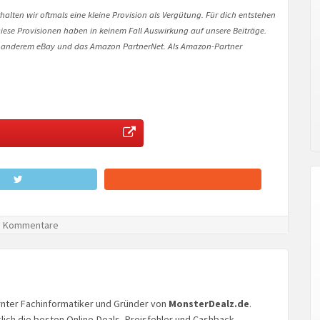
halten wir oftmals eine kleine Provision als Vergütung. Für dich entstehen
. Diese Provisionen haben in keinem Fall Auswirkung auf unsere Beiträge.
 anderem eBay und das Amazon PartnerNet. Als Amazon-Partner
 Kommentare
lernter Fachinformatiker und Gründer von
MonsterDealz.de
.
glich die besten Online-Deals, Preisfehler und Cashback-