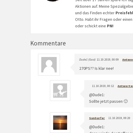
Aktionen auf. Meine Spezialgebi
und das Finden echter
Preisfeh
Otto. Habt ihr Fragen oder eine
oder schickt eine
PN!
Kommentare
Dude1 (Gast)
11.10.2019, 00:09
Antwo
270PS?? Is klar nee!
11.10.2019, 00:12
Antworte
@Dude1:
Sollte jetzt passen 🙂
SunSurfer
11.10.2019, 09:20
@Dude1: