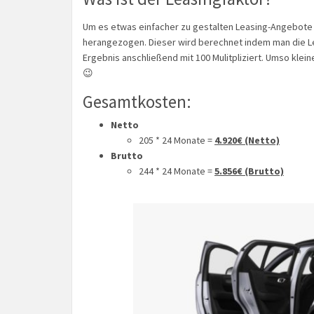
Um es etwas einfacher zu gestalten Leasing-Angebote 
herangezogen. Dieser wird berechnet indem man die Lea
Ergebnis anschließend mit 100 Mulitpliziert. Umso klei
😉
Gesamtkosten:
Netto
205 * 24 Monate =
4.920€ (Netto)
Brutto
244 * 24 Monate =
5.856€ (Brutto)