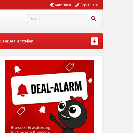
Anmelden
Registrieren
UserDeal erstellen