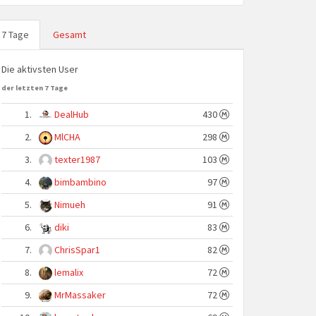
7 Tage
Gesamt
Die aktivsten User
der letzten 7 Tage
1.
DealHub
430
2.
MlCHA
298
3.
texter1987
103
4.
bimbambino
97
5.
Nimueh
91
6.
diki
83
7.
ChrisSpar1
82
8.
lemalix
72
9.
MrMassaker
72