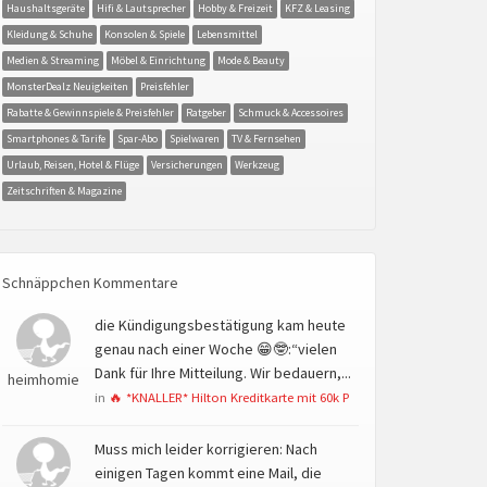
Haushaltsgeräte
Hifi & Lautsprecher
Hobby & Freizeit
KFZ & Leasing
Kleidung & Schuhe
Konsolen & Spiele
Lebensmittel
Medien & Streaming
Möbel & Einrichtung
Mode & Beauty
MonsterDealz Neuigkeiten
Preisfehler
Rabatte & Gewinnspiele & Preisfehler
Ratgeber
Schmuck & Accessoires
Smartphones & Tarife
Spar-Abo
Spielwaren
TV & Fernsehen
Urlaub, Reisen, Hotel & Flüge
Versicherungen
Werkzeug
Zeitschriften & Magazine
Schnäppchen Kommentare
die Kündigungsbestätigung kam heute
genau nach einer Woche 😁🤓:“vielen
Dank für Ihre Mitteilung. Wir bedauern,...
heimhomie
in
🔥 *KNALLER* Hilton Kreditkarte mit 60k P
Muss mich leider korrigieren: Nach
einigen Tagen kommt eine Mail, die