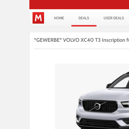
HOME
DEALS
USER DEALS
*GEWERBE* VOLVO XC40 T3 Inscription fü