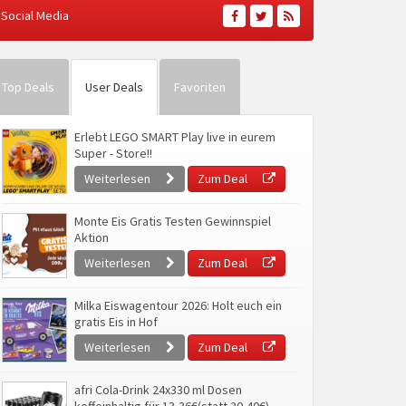
Social Media
Top Deals
User Deals
Favoriten
Erlebt LEGO SMART Play live in eurem
Super - Store!!
Weiterlesen
Zum Deal
Monte Eis Gratis Testen Gewinnspiel
Aktion
Weiterlesen
Zum Deal
Milka Eiswagentour 2026: Holt euch ein
gratis Eis in Hof
Weiterlesen
Zum Deal
afri Cola-Drink 24x330 ml Dosen