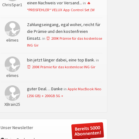
einen Nachweis vor Versand...
in
🔥
ChrisSpar1
*PREISFEHLER* VELUX App Control Set (W
Zahlungseingang, egal woher, reicht für
die Prämie und den kostenfreien
Einsatz.
in
⏰ 200€ Prämie für das kostenlose
elimes
ING Gir
bin jetzt länger dabei, eine top Bank.
in
⏰ 200€ Prämie für das kostenlose ING Gir
elimes
guter Deal… Danke
in
Apple MacBook Neo
(256 GB) + 200GB 5G +
XBrain25
Unser Newsletter