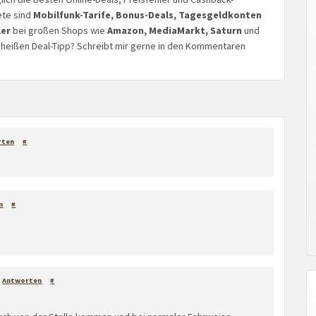
ete sind
Mobilfunk-Tarife, Bonus-Deals, Tagesgeldkonten
ler
bei großen Shops wie
Amazon, MediaMarkt, Saturn
und
n heißen Deal-Tipp? Schreibt mir gerne in den Kommentaren
rten
#
n
#
Antworten
#