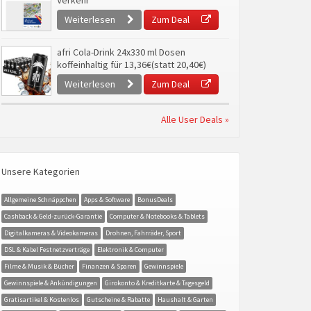
Verkehr
Weiterlesen
Zum Deal
afri Cola-Drink 24x330 ml Dosen
koffeinhaltig für 13,36€(statt 20,40€)
Weiterlesen
Zum Deal
Alle User Deals »
Unsere Kategorien
Allgemeine Schnäppchen
Apps & Software
BonusDeals
Cashback & Geld-zurück-Garantie
Computer & Notebooks & Tablets
Digitalkameras & Videokameras
Drohnen, Fahrräder, Sport
DSL & Kabel Festnetzverträge
Elektronik & Computer
Filme & Musik & Bücher
Finanzen & Sparen
Gewinnspiele
Gewinnspiele & Ankündigungen
Girokonto & Kreditkarte & Tagesgeld
Gratisartikel & Kostenlos
Gutscheine & Rabatte
Haushalt & Garten