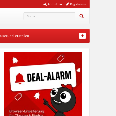
Anmelden
Registrieren
UserDeal erstellen