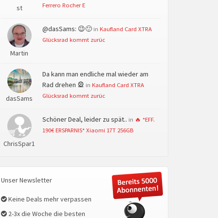
Ferrero Rocher E
st
@dasSams: 😉🙂
in
Kaufland Card XTRA
Glücksrad kommt zurüc
Martin
Da kann man endliche mal wieder am
Rad drehen 🎡
in
Kaufland Card XTRA
Glücksrad kommt zurüc
dasSams
Schöner Deal, leider zu spät..
in
🔥 *EFF.
190€ ERSPARNIS* Xiaomi 17T 256GB
ChrisSpar1
Unser Newsletter
Keine Deals mehr verpassen
2-3x die Woche die besten