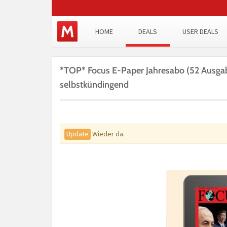
HOME
DEALS
USER DEALS
*TOP* Focus E-Paper Jahresabo (52 Ausgab
selbstkündingend
Update
Wieder da.