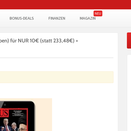
BONUS-DEALS
FINANZEN
MAGAZIN
en) für NUR 10€ (statt 233,48€) +