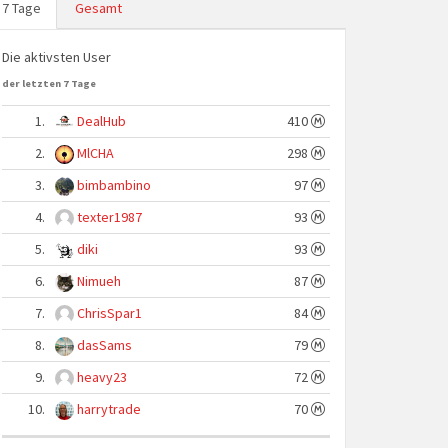
7 Tage
Gesamt
Die aktivsten User
der letzten 7 Tage
1.
DealHub
410
2.
MlCHA
298
3.
bimbambino
97
4.
texter1987
93
5.
diki
93
6.
Nimueh
87
7.
ChrisSpar1
84
8.
dasSams
79
9.
heavy23
72
10.
harrytrade
70