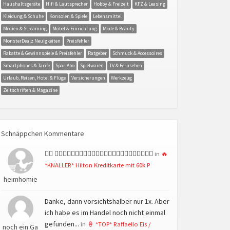
Haushaltsgeräte
Hifi & Lautsprecher
Hobby & Freizeit
KFZ & Leasing
Kleidung & Schuhe
Konsolen & Spiele
Lebensmittel
Medien & Streaming
Möbel & Einrichtung
Mode & Beauty
MonsterDealz Neuigkeiten
Preisfehler
Rabatte & Gewinnspiele & Preisfehler
Ratgeber
Schmuck & Accessoires
Smartphones & Tarife
Spar-Abo
Spielwaren
TV & Fernsehen
Urlaub, Reisen, Hotel & Flüge
Versicherungen
Werkzeug
Zeitschriften & Magazine
Schnäppchen Kommentare
👍🏻 👍🏻👍🏻👍🏻👍🏻👍🏻👍🏻👍🏻👍🏻👍🏻👍🏻👍🏻👍🏻
in
🔥
*KNALLER* Hilton Kreditkarte mit 60k P
heimhomie
Danke, dann vorsichtshalber nur 1x. Aber
ich habe es im Handel noch nicht einmal
gefunden...
in
🍦 *TOP* Raffaello Eis /
noch ein Ga