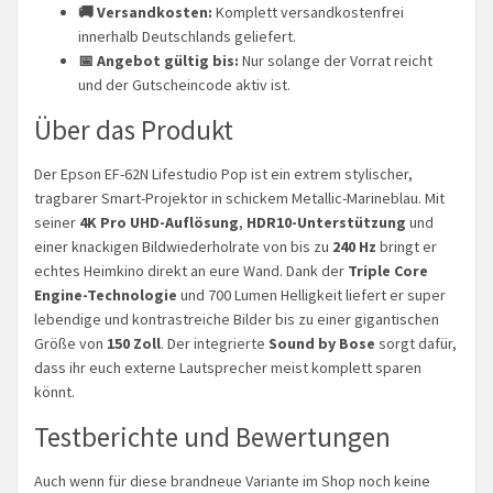
🚚 Versandkosten:
Komplett versandkostenfrei
innerhalb Deutschlands geliefert.
📅 Angebot gültig bis:
Nur solange der Vorrat reicht
und der Gutscheincode aktiv ist.
Über das Produkt
Der Epson EF-62N Lifestudio Pop ist ein extrem stylischer,
tragbarer Smart-Projektor in schickem Metallic-Marineblau. Mit
seiner
4K Pro UHD-Auflösung
,
HDR10-Unterstützung
und
einer knackigen Bildwiederholrate von bis zu
240 Hz
bringt er
echtes Heimkino direkt an eure Wand. Dank der
Triple Core
Engine-Technologie
und 700 Lumen Helligkeit liefert er super
lebendige und kontrastreiche Bilder bis zu einer gigantischen
Größe von
150 Zoll
. Der integrierte
Sound by Bose
sorgt dafür,
dass ihr euch externe Lautsprecher meist komplett sparen
könnt.
Testberichte und Bewertungen
Auch wenn für diese brandneue Variante im Shop noch keine