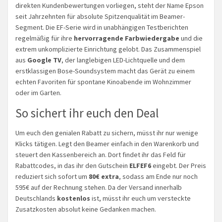
direkten Kundenbewertungen vorliegen, steht der Name Epson
seit Jahrzehnten für absolute Spitzenqualität im Beamer-
Segment. Die EF-Serie wird in unabhängigen Testberichten
regelmäßig für ihre
hervorragende Farbwiedergabe
und die
extrem unkomplizierte Einrichtung gelobt. Das Zusammenspiel
aus
Google TV
, der langlebigen LED-Lichtquelle und dem
erstklassigen Bose-Soundsystem macht das Gerät zu einem
echten Favoriten für spontane Kinoabende im Wohnzimmer
oder im Garten.
So sichert ihr euch den Deal
Um euch den genialen Rabatt zu sichern, müsst ihr nur wenige
Klicks tätigen. Legt den Beamer einfach in den Warenkorb und
steuert den Kassenbereich an. Dort findet ihr das Feld für
Rabattcodes, in das ihr den Gutschein
ELFEF6
eingebt. Der Preis
reduziert sich sofort um
80€ extra
, sodass am Ende nur noch
595€ auf der Rechnung stehen. Da der Versand innerhalb
Deutschlands
kostenlos
ist, müsst ihr euch um versteckte
Zusatzkosten absolut keine Gedanken machen.