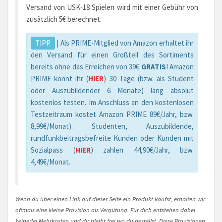
Versand von USK-18 Spielen wird mit einer Gebühr von
zusätzlich 5€ berechnet.
TIPP
| Als PRIME-Mitglied von Amazon erhaltet ihr
den Versand für einen Großteil des Sortiments
bereits ohne das Erreichen von 39€
GRATIS
! Amazon
PRIME könnt ihr (
HIER
) 30 Tage (bzw. als Student
oder Auszubildender 6 Monate) lang absolut
kostenlos testen. Im Anschluss an den kostenlosen
Testzeitraum kostet Amazon PRIME 89€/Jahr, bzw.
8,99€/Monat). Studenten, Auszubildende,
rundfunkbeitragsbefreite Kunden oder Kunden mit
Sozialpass (
HIER
) zahlen 44,90€/Jahr, bzw.
4,49€/Monat.
Wenn du über einen Link auf dieser Seite ein Produkt kaufst, erhalten wir
oftmals eine kleine Provision als Vergütung. Für dich entstehen dabei
keinerlei Mehrkosten und dir bleibt frei wo du bestellst. Diese Provisionen