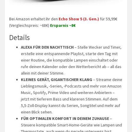
Bei Amazon erhaltet ihr den
Echo Show 5 (3. Gen.)
für 59,99€
(Vergleichspreis: ~68€)
Ersparnis ~8€
Details
ALEXA FÜR DEN NACHTTISCH
– Stelle Wecker und Timer,
erstelle eine entspannende Playlist, starte den Tag mit
einer Routine, die kompatible Lampen einschaltet oder
rufe deinen Kalender oder den Wetterbericht ab – all das
allein mit deiner Stimme.
KLEINES GERÄT, GIGANTISCHER KLANG
– Streame deine
Lieblingsmusik, -Serien, -Podcasts und mehr von Amazon
Music, Spotify, Prime Video und weiteren Anbietern –
jetzt mit tieferem Bass und klareren Stimmen. Auf dem
5,5-Zoll-Display kannst du Serien, Songtitel und mehr auf
einen Blick sehen.
FÜR OPTIMALEN KOMFORT IN DEINEM ZUHAUSE
–
Steuere kompatible Smart-Home-Geräte wie Lampen und
Thermostate, auch wenn du gerade unterwegs bist.