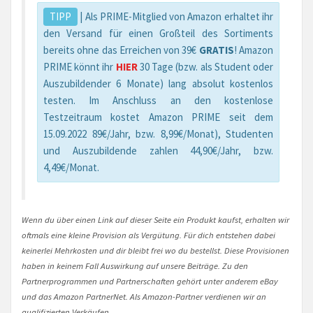
TIPP
| Als PRIME-Mitglied von Amazon erhaltet ihr
den Versand für einen Großteil des Sortiments
bereits ohne das Erreichen von 39€
GRATIS
! Amazon
PRIME könnt ihr
HIER
30 Tage (bzw. als Student oder
Auszubildender 6 Monate) lang absolut kostenlos
testen. Im Anschluss an den kostenlose
Testzeitraum kostet Amazon PRIME seit dem
15.09.2022 89€/Jahr, bzw. 8,99€/Monat), Studenten
und Auszubildende zahlen 44,90€/Jahr, bzw.
4,49€/Monat.
Wenn du über einen Link auf dieser Seite ein Produkt kaufst, erhalten wir
oftmals eine kleine Provision als Vergütung. Für dich entstehen dabei
keinerlei Mehrkosten und dir bleibt frei wo du bestellst. Diese Provisionen
haben in keinem Fall Auswirkung auf unsere Beiträge. Zu den
Partnerprogrammen und Partnerschaften gehört unter anderem eBay
und das Amazon PartnerNet. Als Amazon-Partner verdienen wir an
qualifizierten Verkäufen.