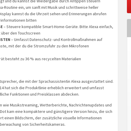
eigt und du kannst die Wiedergabe durch Antippen steuern
xa-Routine ein, um sanft mit Musik und schrittweise heller
splay kannst du die Uhrzeit sehen und Erinnerungen abrufen
informationen bitten
SE
– Steuere kompatible Smart-Home-Geräte. Bitte Alexa einfach,
it über den Touchscreen
ISTEN
– Umfasst Datenschutz- und Kontrollmaßnahmen auf
ste, mit der du die Stromzufuhr zu den Mikrofonen
ät besteht zu 36 % aus recycelten Materialien
utsprecher, die mit der Sprachassistentin Alexa ausgestattet sind.
4 hat sich die Produktlinie erheblich erweitert und umfasst
edliche Funktionen und Preisklassen abdecken.
en wie Musikstreaming, Wetterberichte, Nachrichtenupdates und
ot kam eine kompaktere und günstigere Version hinzu, die sich
rt einen Bildschirm, der zusätzliche visuelle Informationen
Überwachung von Sicherheitskameras.