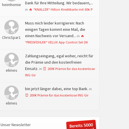
Dank für Ihre Mitteilung. Wir bedauern,...
heimhomie
in
🔥 *KNALLER* Hilton Kreditkarte mit 60k P
Muss mich leider korrigieren: Nach
einigen Tagen kommt eine Mail, die
einen Nachweis vor Versand...
in
🔥
ChrisSpar1
*PREISFEHLER* VELUX App Control Set (W
Zahlungseingang, egal woher, reicht für
die Prämie und den kostenfreien
Einsatz.
in
⏰ 200€ Prämie für das kostenlose
elimes
ING Gir
bin jetzt länger dabei, eine top Bank.
in
⏰ 200€ Prämie für das kostenlose ING Gir
elimes
Unser Newsletter