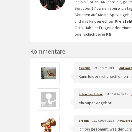
Ich bin Florian, 44 Jahre alt, ge
Seit über 17 Jahren spüre ich tä
Aktionen auf. Meine Spezialgebi
und das Finden echter
Preisfeh
Otto. Habt ihr Fragen oder eine
oder schickt eine
PN!
Kommentare
Porti05
09.07.2024, 10:11
Antwor
Kann leider nicht noch einen i
hubertus.huber
14.07.2024, 06:15
ein super Angebot!
afrank
15.07.2024, 17:03
Antwort
ich bin gespannt, was der Echo