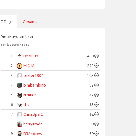
7 Tage
Gesamt
Die aktivsten User
der letzten 7 Tage
1.
DealHub
410
2.
MlCHA
298
3.
texter1987
103
4.
bimbambino
97
5.
Nimueh
87
6.
diki
83
7.
ChrisSpar1
82
8.
harrytrade
69
9.
BRAndrew
69