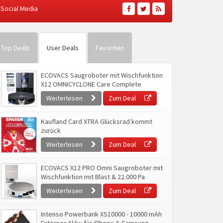
Social Media
Top Deals
User Deals
Favoriten
ECOVACS Saugroboter mit Wischfunktion
X12 OMNICYCLONE Care Complete
Weiterlesen
Zum Deal
Kaufland Card XTRA Glücksrad kommt
zurück
Weiterlesen
Zum Deal
ECOVACS X12 PRO Omni Saugroboter mit
Wischfunktion mit Blast & 22.000 Pa
Weiterlesen
Zum Deal
Intenso Powerbank XS10000 - 10000 mAh