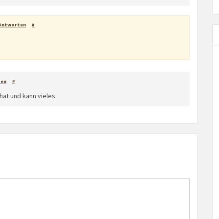
Antworten
#
ten
#
hat und kann vieles