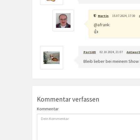
Martin
15.07.2024, 17:30
@afrank:
👍
Porti05
02.10.2024, 21:07
Antwor
Bleib lieber bei meinem Show 
Kommentar verfassen
Kommentar