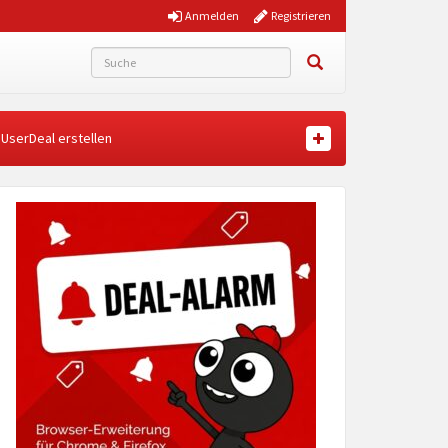
Anmelden
Registrieren
UserDeal erstellen