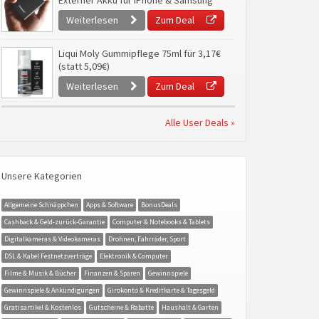
Externer Akku für iPhone & Samsung
Weiterlesen
Zum Deal
Liqui Moly Gummipflege 75ml für 3,17€
(statt 5,09€)
Weiterlesen
Zum Deal
Alle User Deals »
Unsere Kategorien
Allgemeine Schnäppchen
Apps & Software
BonusDeals
Cashback & Geld-zurück-Garantie
Computer & Notebooks & Tablets
Digitalkameras & Videokameras
Drohnen, Fahrräder, Sport
DSL & Kabel Festnetzverträge
Elektronik & Computer
Filme & Musik & Bücher
Finanzen & Sparen
Gewinnspiele
Gewinnspiele & Ankündigungen
Girokonto & Kreditkarte & Tagesgeld
Gratisartikel & Kostenlos
Gutscheine & Rabatte
Haushalt & Garten