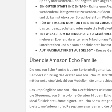
Spotify und weiteren. Der Songtitel wird angez
EIN GUTER START IN DEN TAG
– Richte eine Ale
werdendem Licht geweckt zu werden. Auf dem Di
und du kannst Alexa per Sprachbefehl um Wetter
FÜR OPTIMALEN KOMFORT IN DEINEM ZUHAU
das Licht einzuschalten, oder regle die Helligke
ENTWICKELT, UM DATENSCHUTZ ZU GEWÄHRLE
mehreren Ebenen, darunter eine Mikrofon-aus-Ta
unterbrechen und sie somit deaktivieren kannst
AUF NACHHALTIGKEIT AUSGELEGT
– Dieses Ger
Über die Amazon Echo Familie
Die Amazon Echo Familie ist eine Serie intelligenter La
Seit der Einführung des ersten Amazon Echo im Jahr 201
mittlerweile eine Vielzahl von Modellen, die unterschi
Das ursprüngliche Amazon Echo-Gerät bietet Funktion
die Steuerung von Smart-Home-Geräten. Mit dem Echo D
ideal für kleinere Räume eignet. Der Echo Show integrie
bietet, wie Videoanrufe, Rezeptanweisungen und die 