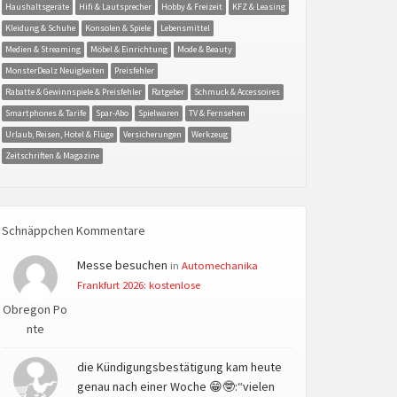
Haushaltsgeräte
Hifi & Lautsprecher
Hobby & Freizeit
KFZ & Leasing
Kleidung & Schuhe
Konsolen & Spiele
Lebensmittel
Medien & Streaming
Möbel & Einrichtung
Mode & Beauty
MonsterDealz Neuigkeiten
Preisfehler
Rabatte & Gewinnspiele & Preisfehler
Ratgeber
Schmuck & Accessoires
Smartphones & Tarife
Spar-Abo
Spielwaren
TV & Fernsehen
Urlaub, Reisen, Hotel & Flüge
Versicherungen
Werkzeug
Zeitschriften & Magazine
Schnäppchen Kommentare
Messe besuchen
in
Automechanika
Frankfurt 2026: kostenlose
Obregon Po
nte
die Kündigungsbestätigung kam heute
genau nach einer Woche 😁🤓:“vielen