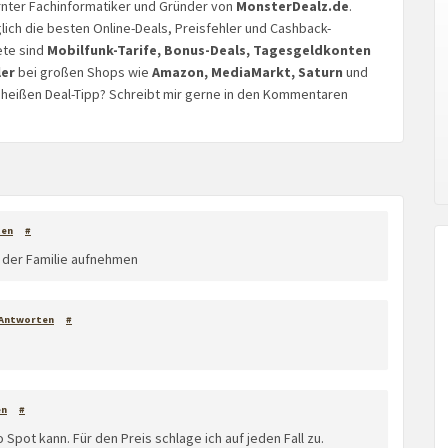
lernter Fachinformatiker und Gründer von
MonsterDealz.de
.
glich die besten Online-Deals, Preisfehler und Cashback-
ete sind
Mobilfunk-Tarife, Bonus-Deals, Tagesgeldkonten
ler
bei großen Shops wie
Amazon, MediaMarkt, Saturn
und
n heißen Deal-Tipp? Schreibt mir gerne in den Kommentaren
ten
#
n der Familie aufnehmen
Antworten
#
en
#
 Spot kann. Für den Preis schlage ich auf jeden Fall zu.