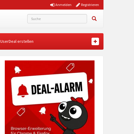
Anmelden
Registrieren
UserDeal erstellen