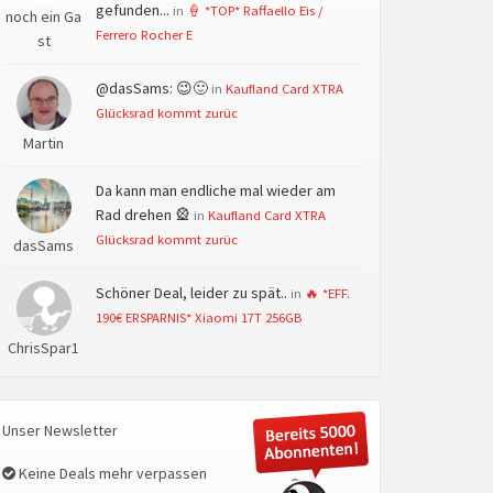
gefunden...
in
🍦 *TOP* Raffaello Eis /
noch ein Ga
Ferrero Rocher E
st
@dasSams: 😉🙂
in
Kaufland Card XTRA
Glücksrad kommt zurüc
Martin
Da kann man endliche mal wieder am
Rad drehen 🎡
in
Kaufland Card XTRA
Glücksrad kommt zurüc
dasSams
Schöner Deal, leider zu spät..
in
🔥 *EFF.
190€ ERSPARNIS* Xiaomi 17T 256GB
ChrisSpar1
Unser Newsletter
Keine Deals mehr verpassen