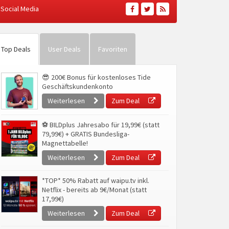
Social Media
Top Deals
User Deals
Favoriten
😎 200€ Bonus für kostenloses Tide
Geschäftskundenkonto
Weiterlesen
Zum Deal
⚽ BILDplus Jahresabo für 19,99€ (statt
79,99€) + GRATIS Bundesliga-
Magnettabelle!
Weiterlesen
Zum Deal
*TOP* 50% Rabatt auf waipu.tv inkl.
Netflix - bereits ab 9€/Monat (statt
17,99€)
Weiterlesen
Zum Deal