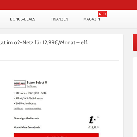
BONUS-DEALS
FINANZEN
MAGAZIN
lat im o2-Netz für 12,99€/Monat – eff.