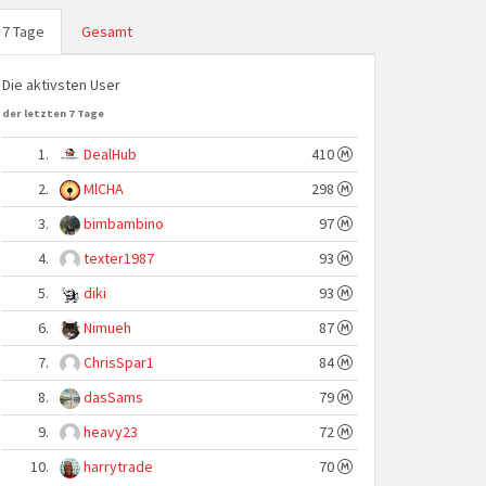
7 Tage
Gesamt
Die aktivsten User
der letzten 7 Tage
1.
DealHub
410
2.
MlCHA
298
3.
bimbambino
97
4.
texter1987
93
5.
diki
93
6.
Nimueh
87
7.
ChrisSpar1
84
8.
dasSams
79
9.
heavy23
72
10.
harrytrade
70