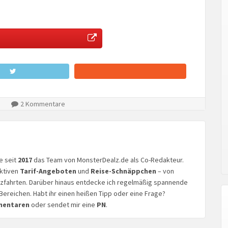
2 Kommentare
ke seit
2017
das Team von MonsterDealz.de als Co-Redakteur.
aktiven
Tarif-Angeboten
und
Reise-Schnäppchen
– von
euzfahrten. Darüber hinaus entdecke ich regelmäßig spannende
Bereichen. Habt ihr einen heißen Tipp oder eine Frage?
mentaren
oder sendet mir eine
PN
.