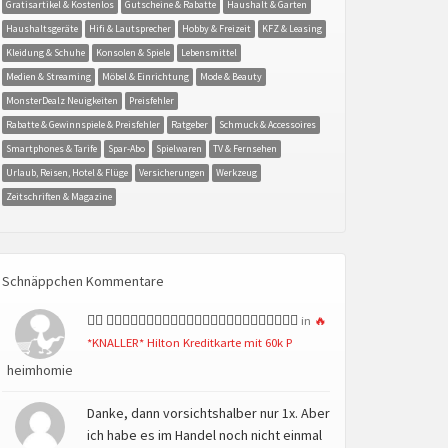
Gratisartikel & Kostenlos
Gutscheine & Rabatte
Haushalt & Garten
Haushaltsgeräte
Hifi & Lautsprecher
Hobby & Freizeit
KFZ & Leasing
Kleidung & Schuhe
Konsolen & Spiele
Lebensmittel
Medien & Streaming
Möbel & Einrichtung
Mode & Beauty
MonsterDealz Neuigkeiten
Preisfehler
Rabatte & Gewinnspiele & Preisfehler
Ratgeber
Schmuck & Accessoires
Smartphones & Tarife
Spar-Abo
Spielwaren
TV & Fernsehen
Urlaub, Reisen, Hotel & Flüge
Versicherungen
Werkzeug
Zeitschriften & Magazine
Schnäppchen Kommentare
👍🏻 👍🏻👍🏻👍🏻👍🏻👍🏻👍🏻👍🏻👍🏻👍🏻👍🏻👍🏻👍🏻
in
🔥
*KNALLER* Hilton Kreditkarte mit 60k P
heimhomie
Danke, dann vorsichtshalber nur 1x. Aber
ich habe es im Handel noch nicht einmal