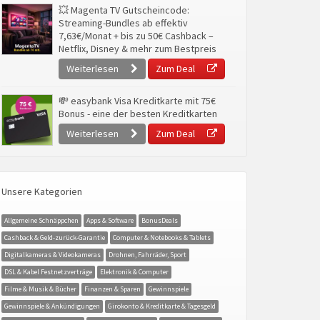
💥 Magenta TV Gutscheincode:
Streaming-Bundles ab effektiv
7,63€/Monat + bis zu 50€ Cashback –
Netflix, Disney & mehr zum Bestpreis
Weiterlesen
Zum Deal
💸 easybank Visa Kreditkarte mit 75€
Bonus - eine der besten Kreditkarten
Weiterlesen
Zum Deal
Unsere Kategorien
Allgemeine Schnäppchen
Apps & Software
BonusDeals
Cashback & Geld-zurück-Garantie
Computer & Notebooks & Tablets
Digitalkameras & Videokameras
Drohnen, Fahrräder, Sport
DSL & Kabel Festnetzverträge
Elektronik & Computer
Filme & Musik & Bücher
Finanzen & Sparen
Gewinnspiele
Gewinnspiele & Ankündigungen
Girokonto & Kreditkarte & Tagesgeld