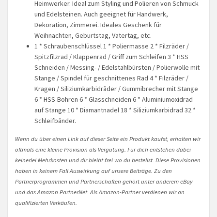
Heimwerker. Ideal zum Styling und Polieren von Schmuck
und Edelsteinen. Auch geeignet für Handwerk,
Dekoration, Zimmerei. Ideales Geschenk für
Weihnachten, Geburtstag, Vatertag, etc.
1 * Schraubenschlüssel 1 * Poliermasse 2 * Filzräder /
Spitzfilzrad / Klappenrad / Griff zum Schleifen 3 * HSS
Schneiden / Messing- / Edelstahlbürsten / Polierwolle mit
Stange / Spindel für geschnittenes Rad 4 * Filzräder /
Kragen / Siliziumkarbidräder / Gummibrecher mit Stange
6 * HSS-Bohren 6 * Glasschneiden 6 * Aluminiumoxidrad
auf Stange 10 * Diamantnadel 18 * Siliziumkarbidrad 32 *
Schleifbänder.
Wenn du über einen Link auf dieser Seite ein Produkt kaufst, erhalten wir
oftmals eine kleine Provision als Vergütung. Für dich entstehen dabei
keinerlei Mehrkosten und dir bleibt frei wo du bestellst. Diese Provisionen
haben in keinem Fall Auswirkung auf unsere Beiträge. Zu den
Partnerprogrammen und Partnerschaften gehört unter anderem eBay
und das Amazon PartnerNet. Als Amazon-Partner verdienen wir an
qualifizierten Verkäufen.