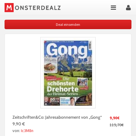
Deal einsenden
Zeitschriften&Co: Jahresabonnement von „Gong“
9,90€
9,90 €
119,70€
von:
Ic3M8n