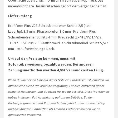
Oberfläche „beißt“ sich förmlich im Schraubenkopf fest. Das
unbeabsichtigte Herausrutschen gehört der Vergangenheit an.
Lieferumfang
Kraftform-Plus VDE-Schraubendreher Schlitz 2,5 (kein
Lasertip)/3,5 mm · Phasenprüfer 3,0 mm · Kraftform-Plus
Schraubendreher Schlitz 4 mm, Kreuzschlitz-PH 2/PZ 1/PZ 2,
TORX® T15/T20/T25 · Kraftform-Plus Schraubmeißel Schlitz 5,5/7
mm · 2x Aufbewahrungs-Rack.
Um auf den Preis zu kommen, muss mit
Sofortüberweisung bezahlt werden. Bei anderen
Zahlungsmethoden werden 4,99€ Versandkosten fällig.
Wenn du über einen Link auf dieser Seite ein Produkt kaufst, erhalten wir
oftmals eine kleine Provision als Vergütung. Für dich entstehen dabei
keinerlei Mehrkosten und dir bleibt frei wo du bestellst. Diese Provisionen
haben in keinem Fall Auswirkung auf unsere Beiträge. Zu den
Partnerprogrammen und Partnerschaften gehört unter anderem eBay
und das Amazon PartnerNet. Als Amazon-Partner verdienen wir an
qualifizierten Verkäufen.