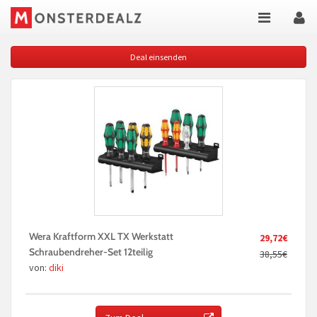
Deal einsenden
Wera Kraftform XXL TX Werkstatt
29,72€
Schraubendreher-Set 12teilig
38,55€
von:
diki