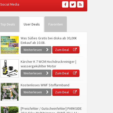
Social Media
Top Deals
User Deals
Favoriten
Was Süßes Gratis bei diska ab 30,00€
Einkauf ab 10.08.
Weiterlesen
Zum Deal
Kärcher K 7 WCM Hochdruckreiniger |
wassergekühlter Motor
Weiterlesen
Zum Deal
Kostenloses WWF Stoffarmband
Weiterlesen
Zum Deal
[Preisfehler / Gutscheinfehler] PARKSIDE