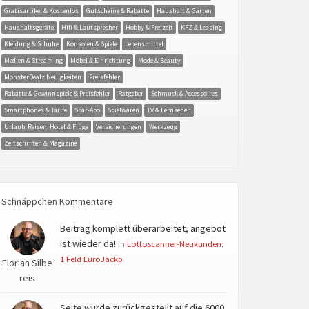
Gratisartikel & Kostenlos
Gutscheine & Rabatte
Haushalt & Garten
Haushaltsgeräte
Hifi & Lautsprecher
Hobby & Freizeit
KFZ & Leasing
Kleidung & Schuhe
Konsolen & Spiele
Lebensmittel
Medien & Streaming
Möbel & Einrichtung
Mode & Beauty
MonsterDealz Neuigkeiten
Preisfehler
Rabatte & Gewinnspiele & Preisfehler
Ratgeber
Schmuck & Accessoires
Smartphones & Tarife
Spar-Abo
Spielwaren
TV & Fernsehen
Urlaub, Reisen, Hotel & Flüge
Versicherungen
Werkzeug
Zeitschriften & Magazine
Schnäppchen Kommentare
Beitrag komplett überarbeitet, angebot
ist wieder da!
in
Lottoscanner-Neukunden:
1 Feld EuroJackp
Florian Silbe
reis
Seite wurde zurückgestellt auf die 6000