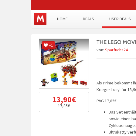
HOME
DEALS
USER DEALS
THE LEGO MOVIE 
+1
von:
Sparfuchs24
Als Prime bekommt ih
Krieger-Lucy! für 13,9
13,90€
PVG 17,85€
17,85€
Das Set enthäl
sowie einen ba
Zyklopenauge.
Ultrakatty ver