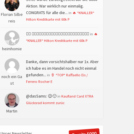
Aktion. War wirklich nur einmalig.
CONGRATS für alle die...
in
🔥 *KNALLER*
Florian Silbe
Hilton Kreditkarte mit 60k P
reis
👍🏻 👍🏻👍🏻👍🏻👍🏻👍🏻👍🏻👍🏻👍🏻👍🏻👍🏻👍🏻👍🏻
in
🔥
*KNALLER* Hilton Kreditkarte mit 60k P
heimhomie
Danke, dann vorsichtshalber nur 1x. Aber
ich habe es im Handel noch nicht einmal
gefunden...
in
🍦 *TOP* Raffaello Eis /
noch ein Ga
Ferrero Rocher E
st
@dasSams: 😉🙂
in
Kaufland Card XTRA
Glücksrad kommt zurüc
Martin
Unser Newsletter