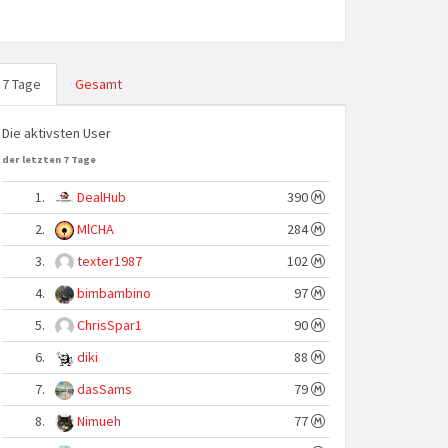
7 Tage
Gesamt
Die aktivsten User
der letzten 7 Tage
1.
DealHub
390
2.
MlCHA
284
3.
texter1987
102
4.
bimbambino
97
5.
ChrisSpar1
90
6.
diki
88
7.
dasSams
79
8.
Nimueh
77