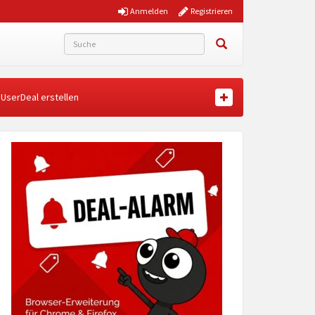
Anmelden
Registrieren
UserDeal erstellen