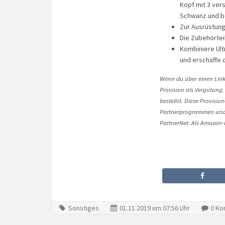
Kopf mit 3 ve
Schwanz und b
Zur Ausrüstung
Die Zubehörtei
Kombiniere Ult
und erschaffe 
Wenn du über einen Link 
Provision als Vergütung.
bestellst. Diese Provisi
Partnerprogrammen und 
PartnerNet. Als Amazon-P
Sonstiges
01.11.2019 um 07:56 Uhr
0 Ko