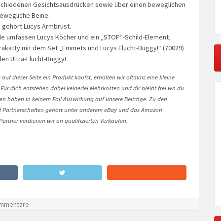
rschiedenen Gesichtsausdrücken sowie über einen beweglichen
ewegliche Beine.
 gehört Lucys Armbrust.
le umfassen Lucys Köcher und ein „STOP“-Schild-Element.
rakatty mit dem Set „Emmets und Lucys Flucht-Buggy!“ (70829)
den Ultra-Flucht-Buggy!
auf dieser Seite ein Produkt kaufst, erhalten wir oftmals eine kleine
 Für dich entstehen dabei keinerlei Mehrkosten und dir bleibt frei wo du
onen haben in keinem Fall Auswirkung auf unsere Beiträge. Zu den
Partnerschaften gehört unter anderem eBay und das Amazon
artner verdienen wir an qualifizierten Verkäufen.
mmentare