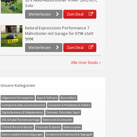
20 V Akku-Multitrimmer »PAMT 20-Li A1«,
Solo
Weiterlesen
Zum Deal
Natural Expressions Performance 7
Mähroboter mit Garage für 679€ statt
999€
Weiterlesen
Zum Deal
Alle User Deals »
Unsere Kategorien
Allgemeine Schnäppchen
Apps & Software
BonusDeals
Cashback & Geld-zurück-Garantie
Computer & Notebooks & Tablets
Digitalkameras & Videokameras
Drohnen, Fahrräder, Sport
DSL & Kabel Festnetzverträge
Elektronik & Computer
Filme & Musik & Bücher
Finanzen & Sparen
Gewinnspiele
Gewinnspiele & Ankündigungen
Girokonto & Kreditkarte & Tagesgeld