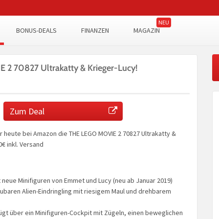
BONUS-DEALS
FINANZEN
MAGAZIN
2 70827 Ultrakatty & Krieger-Lucy!
Zum Deal
r heute bei Amazon die THE LEGO MOVIE 2 70827 Ultrakatty &
0€ inkl. Versand
t neue Minifiguren von Emmet und Lucy (neu ab Januar 2019)
ubaren Alien-Eindringling mit riesigem Maul und drehbarem
fügt über ein Minifiguren-Cockpit mit Zügeln, einen beweglichen