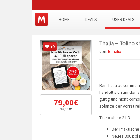
HOME
DEALS
USER DEALS
Thalia – Tolino s
+0
von:
lemalix
Bei Thalia bekommt Ih
handelt sich um den a
gültig und nicht komb
79,00€
solange der Vorrat re
90,00€
Tolino shine 2 HD
Der Praktische
Neues 300 ppi E