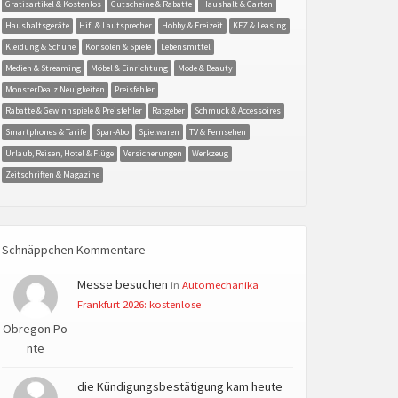
Gratisartikel & Kostenlos
Gutscheine & Rabatte
Haushalt & Garten
Haushaltsgeräte
Hifi & Lautsprecher
Hobby & Freizeit
KFZ & Leasing
Kleidung & Schuhe
Konsolen & Spiele
Lebensmittel
Medien & Streaming
Möbel & Einrichtung
Mode & Beauty
MonsterDealz Neuigkeiten
Preisfehler
Rabatte & Gewinnspiele & Preisfehler
Ratgeber
Schmuck & Accessoires
Smartphones & Tarife
Spar-Abo
Spielwaren
TV & Fernsehen
Urlaub, Reisen, Hotel & Flüge
Versicherungen
Werkzeug
Zeitschriften & Magazine
Schnäppchen Kommentare
Messe besuchen
in
Automechanika
Frankfurt 2026: kostenlose
Obregon Po
nte
die Kündigungsbestätigung kam heute