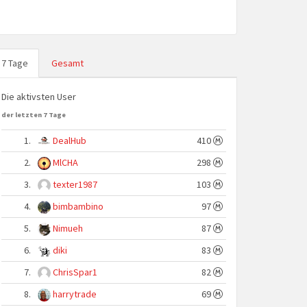
7 Tage
Gesamt
Die aktivsten User
der letzten 7 Tage
1.
DealHub
410
2.
MlCHA
298
3.
texter1987
103
4.
bimbambino
97
5.
Nimueh
87
6.
diki
83
7.
ChrisSpar1
82
8.
harrytrade
69