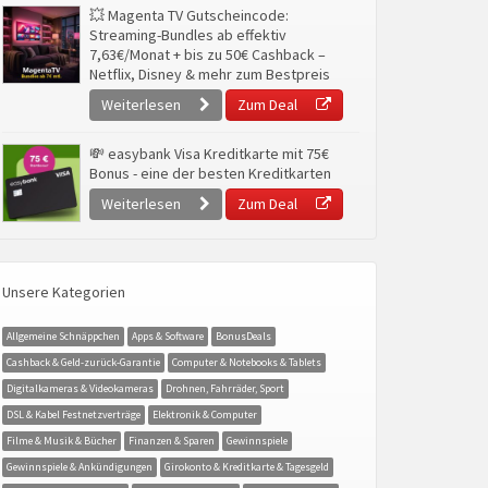
💥 Magenta TV Gutscheincode:
Streaming-Bundles ab effektiv
7,63€/Monat + bis zu 50€ Cashback –
Netflix, Disney & mehr zum Bestpreis
Weiterlesen
Zum Deal
💸 easybank Visa Kreditkarte mit 75€
Bonus - eine der besten Kreditkarten
Weiterlesen
Zum Deal
Unsere Kategorien
Allgemeine Schnäppchen
Apps & Software
BonusDeals
Cashback & Geld-zurück-Garantie
Computer & Notebooks & Tablets
Digitalkameras & Videokameras
Drohnen, Fahrräder, Sport
DSL & Kabel Festnetzverträge
Elektronik & Computer
Filme & Musik & Bücher
Finanzen & Sparen
Gewinnspiele
Gewinnspiele & Ankündigungen
Girokonto & Kreditkarte & Tagesgeld