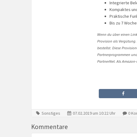
Integrierte Be
Kompaktes und
Praktische Funk
Bis zu 7 Woche
Wenn du über einen Link 
Provision als Vergütung.
bestellst. Diese Provisi
Partnerprogrammen und 
PartnerNet. Als Amazon-P
Sonstiges
07.02.2019 um 10:22 Uhr
0 Ko
Kommentare