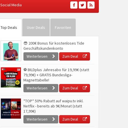
Social Media
Top Deals
User Deals
Favoriten
😎 200€ Bonus für kostenloses Tide
Geschäftskundenkonto
Weiterlesen
Zum Deal
⚽ BILDplus Jahresabo für 19,99€ (statt
79,99€) + GRATIS Bundesliga-
Magnettabelle!
Weiterlesen
Zum Deal
*TOP* 50% Rabatt auf waipu.tv inkl.
Netflix - bereits ab 9€/Monat (statt
17,99€)
Weiterlesen
Zum Deal