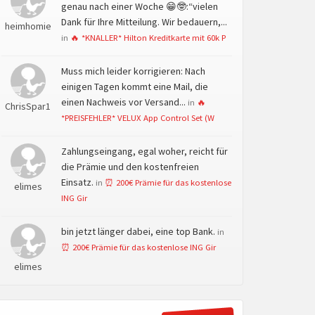
genau nach einer Woche 😁🤓:“vielen
Dank für Ihre Mitteilung. Wir bedauern,...
heimhomie
in
🔥 *KNALLER* Hilton Kreditkarte mit 60k P
Muss mich leider korrigieren: Nach
einigen Tagen kommt eine Mail, die
einen Nachweis vor Versand...
in
🔥
ChrisSpar1
*PREISFEHLER* VELUX App Control Set (W
Zahlungseingang, egal woher, reicht für
die Prämie und den kostenfreien
Einsatz.
in
⏰ 200€ Prämie für das kostenlose
elimes
ING Gir
bin jetzt länger dabei, eine top Bank.
in
⏰ 200€ Prämie für das kostenlose ING Gir
elimes