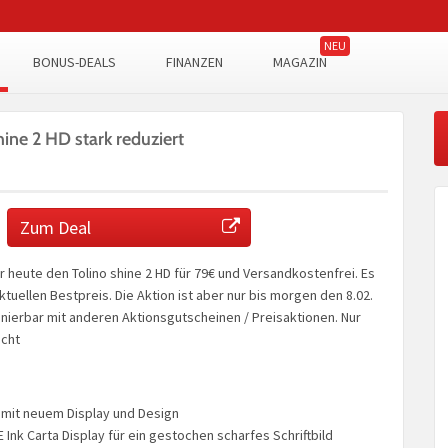
BONUS-DEALS
FINANZEN
MAGAZIN
hine 2 HD stark reduziert
Zum Deal
r heute den Tolino shine 2 HD für 79€ und Versandkostenfrei. Es
ktuellen Bestpreis. Die Aktion ist aber nur bis morgen den 8.02.
inierbar mit anderen Aktionsgutscheinen / Preisaktionen. Nur
icht
 mit neuem Display und Design
 Ink Carta Display für ein gestochen scharfes Schriftbild