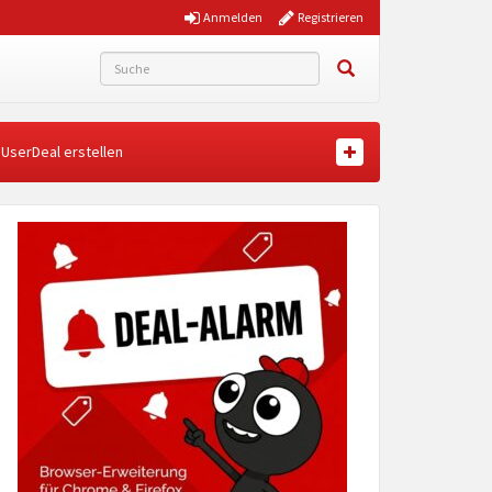
Anmelden
Registrieren
UserDeal erstellen