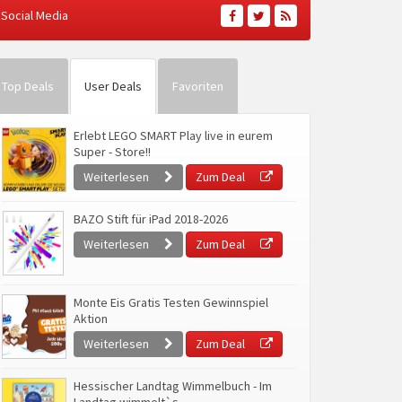
Social Media
Top Deals
User Deals
Favoriten
Erlebt LEGO SMART Play live in eurem
Super - Store!!
Weiterlesen
Zum Deal
BAZO Stift für iPad 2018-2026
Weiterlesen
Zum Deal
Monte Eis Gratis Testen Gewinnspiel
Aktion
Weiterlesen
Zum Deal
Hessischer Landtag Wimmelbuch - Im