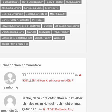
Haushaltsgeräte
Hifi & Lautsprecher
Hobby & Freizeit
KFZ & Leasing
Kleidung & Schuhe
Konsolen & Spiele
Lebensmittel
Medien & Streaming
Möbel & Einrichtung
Mode & Beauty
MonsterDealz Neuigkeiten
Preisfehler
Rabatte & Gewinnspiele & Preisfehler
Ratgeber
Schmuck & Accessoires
Smartphones & Tarife
Spar-Abo
Spielwaren
TV & Fernsehen
Urlaub, Reisen, Hotel & Flüge
Versicherungen
Werkzeug
Zeitschriften & Magazine
Schnäppchen Kommentare
👍🏻 👍🏻👍🏻👍🏻👍🏻👍🏻👍🏻👍🏻👍🏻👍🏻👍🏻👍🏻👍🏻
in
🔥
*KNALLER* Hilton Kreditkarte mit 60k P
heimhomie
Danke, dann vorsichtshalber nur 1x. Aber
ich habe es im Handel noch nicht einmal
gefunden...
in
🍦 *TOP* Raffaello Eis /
noch ein Ga