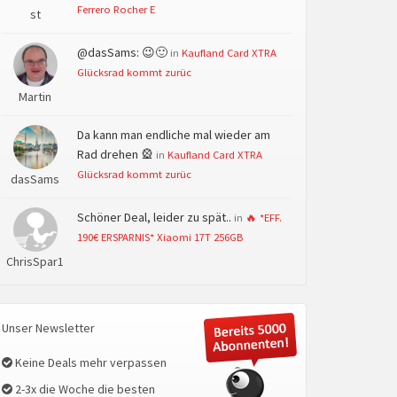
Ferrero Rocher E
st
@dasSams: 😉🙂
in
Kaufland Card XTRA
Glücksrad kommt zurüc
Martin
Da kann man endliche mal wieder am
Rad drehen 🎡
in
Kaufland Card XTRA
Glücksrad kommt zurüc
dasSams
Schöner Deal, leider zu spät..
in
🔥 *EFF.
190€ ERSPARNIS* Xiaomi 17T 256GB
ChrisSpar1
Unser Newsletter
Keine Deals mehr verpassen
2-3x die Woche die besten