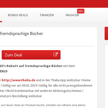
BONUS-DEALS
FINANZEN
MAGAZIN
 fremdsprachige Bücher
Zum Deal
15% Rabatt auf fremdsprachige Bücher
mit dem
SEN19
er
http://www.thalia.de
und in der Thalia-App einlösbar I Keine
 I Gültig nur am 09.01.2019 I Gültig für alle nicht preisgebundenen
er I Nicht kombinierbar mit anderen Aktionsgutscheinen /
inmal pro Bestellung einlösbar
auf dieser Seite ein Produkt kaufst, erhalten wir oftmals eine kleine