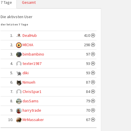
7 Tage
Gesamt
Die aktivsten User
der letzten 7 Tage
1.
DealHub
410
2.
MlCHA
298
3.
bimbambino
97
4.
texter1987
93
5.
diki
93
6.
Nimueh
87
7.
ChrisSpar1
84
8.
dasSams
79
9.
harrytrade
70
10.
MrMassaker
67