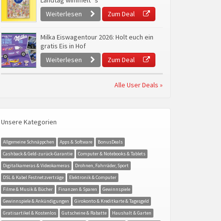
Landtag wimmelt`s
Weiterlesen
Zum Deal
Milka Eiswagentour 2026: Holt euch ein
gratis Eis in Hof
Weiterlesen
Zum Deal
Alle User Deals »
Unsere Kategorien
Allgemeine Schnäppchen
Apps & Software
BonusDeals
Cashback & Geld-zurück-Garantie
Computer & Notebooks & Tablets
Digitalkameras & Videokameras
Drohnen, Fahrräder, Sport
DSL & Kabel Festnetzverträge
Elektronik & Computer
Filme & Musik & Bücher
Finanzen & Sparen
Gewinnspiele
Gewinnspiele & Ankündigungen
Girokonto & Kreditkarte & Tagesgeld
Gratisartikel & Kostenlos
Gutscheine & Rabatte
Haushalt & Garten