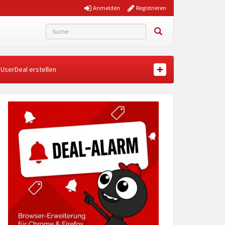
Anmelden
Registrieren
UserDeal erstellen