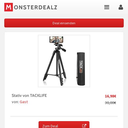
Deal einsenden
Stativ von TACKLIFE
16,98€
von:
Gast
30,00€
Zum Deal