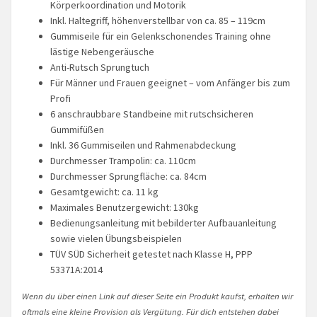
Körperkoordination und Motorik
Inkl. Haltegriff, höhenverstellbar von ca. 85 – 119cm
Gummiseile für ein Gelenkschonendes Training ohne
lästige Nebengeräusche
Anti-Rutsch Sprungtuch
Für Männer und Frauen geeignet – vom Anfänger bis zum
Profi
6 anschraubbare Standbeine mit rutschsicheren
Gummifüßen
Inkl. 36 Gummiseilen und Rahmenabdeckung
Durchmesser Trampolin: ca. 110cm
Durchmesser Sprungfläche: ca. 84cm
Gesamtgewicht: ca. 11 kg
Maximales Benutzergewicht: 130kg
Bedienungsanleitung mit bebilderter Aufbauanleitung
sowie vielen Übungsbeispielen
TÜV SÜD Sicherheit getestet nach Klasse H, PPP
53371A:2014
Wenn du über einen Link auf dieser Seite ein Produkt kaufst, erhalten wir
oftmals eine kleine Provision als Vergütung. Für dich entstehen dabei