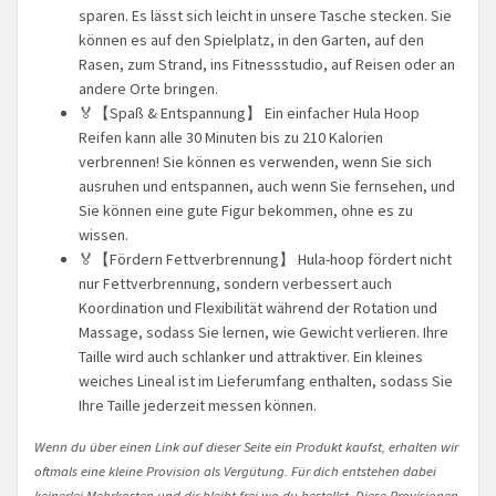
sparen. Es lässt sich leicht in unsere Tasche stecken. Sie
können es auf den Spielplatz, in den Garten, auf den
Rasen, zum Strand, ins Fitnessstudio, auf Reisen oder an
andere Orte bringen.
🏅【Spaß & Entspannung】 Ein einfacher Hula Hoop
Reifen kann alle 30 Minuten bis zu 210 Kalorien
verbrennen! Sie können es verwenden, wenn Sie sich
ausruhen und entspannen, auch wenn Sie fernsehen, und
Sie können eine gute Figur bekommen, ohne es zu
wissen.
🏅【Fördern Fettverbrennung】 Hula-hoop fördert nicht
nur Fettverbrennung, sondern verbessert auch
Koordination und Flexibilität während der Rotation und
Massage, sodass Sie lernen, wie Gewicht verlieren. Ihre
Taille wird auch schlanker und attraktiver. Ein kleines
weiches Lineal ist im Lieferumfang enthalten, sodass Sie
Ihre Taille jederzeit messen können.
Wenn du über einen Link auf dieser Seite ein Produkt kaufst, erhalten wir
oftmals eine kleine Provision als Vergütung. Für dich entstehen dabei
keinerlei Mehrkosten und dir bleibt frei wo du bestellst. Diese Provisionen