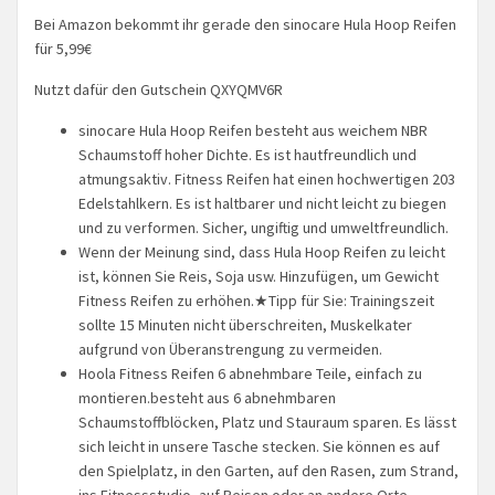
Bei Amazon bekommt ihr gerade den sinocare Hula Hoop Reifen
für 5,99€
Nutzt dafür den Gutschein QXYQMV6R
sinocare Hula Hoop Reifen besteht aus weichem NBR
Schaumstoff hoher Dichte. Es ist hautfreundlich und
atmungsaktiv. Fitness Reifen hat einen hochwertigen 203
Edelstahlkern. Es ist haltbarer und nicht leicht zu biegen
und zu verformen. Sicher, ungiftig und umweltfreundlich.
Wenn der Meinung sind, dass Hula Hoop Reifen zu leicht
ist, können Sie Reis, Soja usw. Hinzufügen, um Gewicht
Fitness Reifen zu erhöhen.★Tipp für Sie: Trainingszeit
sollte 15 Minuten nicht überschreiten, Muskelkater
aufgrund von Überanstrengung zu vermeiden.
Hoola Fitness Reifen 6 abnehmbare Teile, einfach zu
montieren.besteht aus 6 abnehmbaren
Schaumstoffblöcken, Platz und Stauraum sparen. Es lässt
sich leicht in unsere Tasche stecken. Sie können es auf
den Spielplatz, in den Garten, auf den Rasen, zum Strand,
ins Fitnessstudio, auf Reisen oder an andere Orte