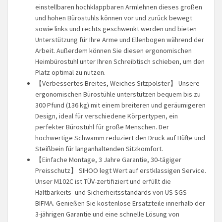
einstellbaren hochklappbaren Armlehnen dieses großen
und hohen Bürostuhls können vor und zurück bewegt
sowie links und rechts geschwenkt werden und bieten
Unterstützung für Ihre Arme und Ellenbogen während der
Arbeit. Außerdem können Sie diesen ergonomischen
Heimbürostuhl unter Ihren Schreibtisch schieben, um den
Platz optimal zu nutzen.
【Verbessertes Breites, Weiches Sitzpolster】 Unsere
ergonomischen Bürostühle unterstützen bequem bis zu
300 Pfund (136 kg) mit einem breiteren und geräumigeren
Design, ideal für verschiedene Körpertypen, ein
perfekter Bürostuhl für große Menschen. Der
hochwertige Schwamm reduziert den Druck auf Hüfte und
Steißbein für langanhaltenden Sitzkomfort.
【Einfache Montage, 3 Jahre Garantie, 30-tägiger
Preisschutz】 SIHOO legt Wert auf erstklassigen Service.
Unser M102C ist TÜV-zertifiziert und erfüllt die
Haltbarkeits- und Sicherheitsstandards von US SGS
BIFMA. Genießen Sie kostenlose Ersatzteile innerhalb der
3-jährigen Garantie und eine schnelle Lösung von