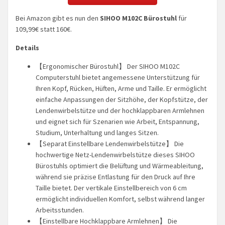
Bei Amazon gibt es nun den
SIHOO M102C Bürostuhl
für
109,99€ statt 160€.
Details
【Ergonomischer Bürostuhl】 Der SIHOO M102C
Computerstuhl bietet angemessene Unterstützung für
Ihren Kopf, Rücken, Hüften, Arme und Taille. Er ermöglicht
einfache Anpassungen der Sitzhöhe, der Kopfstütze, der
Lendenwirbelstütze und der hochklappbaren Armlehnen
und eignet sich für Szenarien wie Arbeit, Entspannung,
Studium, Unterhaltung und langes Sitzen.
【Separat Einstellbare Lendenwirbelstütze】 Die
hochwertige Netz-Lendenwirbelstütze dieses SIHOO
Bürostuhls optimiert die Belüftung und Wärmeableitung,
während sie präzise Entlastung für den Druck auf Ihre
Taille bietet. Der vertikale Einstellbereich von 6 cm
ermöglicht individuellen Komfort, selbst während langer
Arbeitsstunden.
【Einstellbare Hochklappbare Armlehnen】 Die