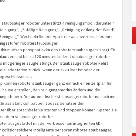
ls:
te staubsauger roboter unterstützt 4 reinigungsmodi, darunter “
einigung“, „Zufällige Reinigung“, „Reinigung entlang der Wand“
Reinigung“. Wechseln Sie per App frei zwischen verschiedenen
ungsstufen roboterstaubsauger.
ithium-eisen-phosphat-akku des roboterstaubsaugers sorgt für
ulaufzeit und bis zu 120 minuten laufzeit staubsauger roboter
 mit geringer saugleistung). Der staubsaugerroboter kehrt
die ladestation zurück, wenn der akku leer ist oder der
bgeschlossen ist.
p können roboterstaubsauger ganz einfach einen zeitplan für
zu hause erstellen, den reinigungsmodus ändern und die
tung steuern. Der automatische staubsaugerroboter ist auch mit
le assistant kompatibel, sodass benutzer den
er über sprachbefehle starten und stoppen können. Sparen sie
mit dem staubsauger roboter.
ter ausgestattet mit der verbesserten integrierten 6D-
r kollisionssichere intelligente sensoren roboter staubsauger,