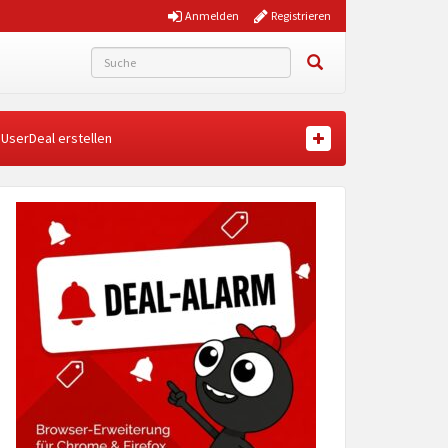
Anmelden
Registrieren
UserDeal erstellen