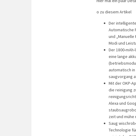
Hier mal ein paar Detai
o zu diesem Artikel
Der intelligen
Automatische R
und „Manuelle 
Modi und Leist
Der 1800-mAh-l
eine lange akk
(betriebsmodus
automatisch in 
saugvorgang a
Mit der OKP-Ap
die reinigung 
reinigungsrich
Alexa und Goog
staubsaugrobot
zeit und mühe 
Saug wischrobo
Technologie fü