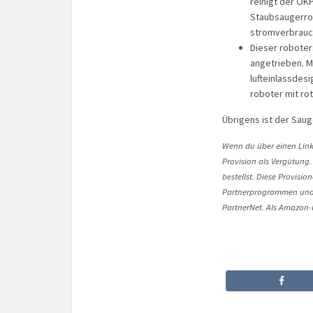
reinigt der OK
Staubsaugerrob
stromverbrauch,
Dieser roboter
angetrieben. M
lufteinlassdes
roboter mit ro
Übrigens ist der Sau
Wenn du über einen Link 
Provision als Vergütung.
bestellst. Diese Provisi
Partnerprogrammen und 
PartnerNet. Als Amazon-P