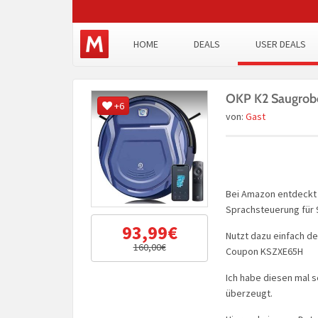
HOME
DEALS
USER DEALS
OKP K2 Saugrobo
+6
von:
Gast
Bei Amazon entdeckt 
Sprachsteuerung für 
93,99€
Nutzt dazu einfach d
160,00€
Coupon KSZXE65H
Ich habe diesen mal s
überzeugt.