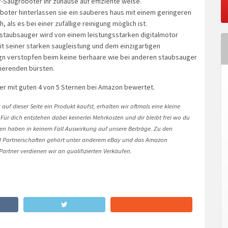
P-Saugroboter ihr zuhause auf effiziente weise.
oter hinterlassen sie ein sauberes haus mit einem geringeren
 als es bei einer zufällige reinigung möglich ist.
staubsauger wird von einem leistungsstarken digitalmotor
it seiner starken saugleistung und dem einzigartigen
ign verstopfen beim keine tierhaare wie bei anderen staubsauger
tierenden bürsten.
ger mit guten 4 von 5 Sternen bei Amazon bewertet.
auf dieser Seite ein Produkt kaufst, erhalten wir oftmals eine kleine
 Für dich entstehen dabei keinerlei Mehrkosten und dir bleibt frei wo du
onen haben in keinem Fall Auswirkung auf unsere Beiträge. Zu den
Partnerschaften gehört unter anderem eBay und das Amazon
artner verdienen wir an qualifizierten Verkäufen.