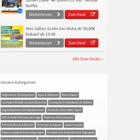
Lumen 1080P 4K VIDAA‑OS 360° Gimbal
Netflix
Weiterlesen
Zum Deal
Was Süßes Gratis bei diska ab 30,00€
Einkauf ab 10.08.
Weiterlesen
Zum Deal
Alle User Deals »
Unsere Kategorien
Allgemeine Schnäppchen
Apps & Software
BonusDeals
Cashback & Geld-zurück-Garantie
Computer & Notebooks & Tablets
Digitalkameras & Videokameras
Drohnen, Fahrräder, Sport
DSL & Kabel Festnetzverträge
Elektronik & Computer
Filme & Musik & Bücher
Finanzen & Sparen
Gewinnspiele
Gewinnspiele & Ankündigungen
Girokonto & Kreditkarte & Tagesgeld
Gratisartikel & Kostenlos
Gutscheine & Rabatte
Haushalt & Garten