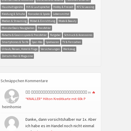
Haushaltsgeräte
Hifi & Lautsprecher
Hobby & Freizeit
KFZ & Leasing
Kleidung & Schuhe
Konsolen & Spiele
Lebensmittel
Medien & Streaming
Möbel & Einrichtung
Mode & Beauty
MonsterDealz Neuigkeiten
Preisfehler
Rabatte & Gewinnspiele & Preisfehler
Ratgeber
Schmuck & Accessoires
Smartphones & Tarife
Spar-Abo
Spielwaren
TV & Fernsehen
Urlaub, Reisen, Hotel & Flüge
Versicherungen
Werkzeug
Zeitschriften & Magazine
Schnäppchen Kommentare
👍🏻 👍🏻👍🏻👍🏻👍🏻👍🏻👍🏻👍🏻👍🏻👍🏻👍🏻👍🏻👍🏻
in
🔥
*KNALLER* Hilton Kreditkarte mit 60k P
heimhomie
Danke, dann vorsichtshalber nur 1x. Aber
ich habe es im Handel noch nicht einmal