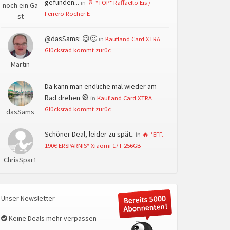
gefunden...
in
🍦 *TOP* Raffaello Eis /
noch ein Ga
Ferrero Rocher E
st
@dasSams: 😉🙂
in
Kaufland Card XTRA
Glücksrad kommt zurüc
Martin
Da kann man endliche mal wieder am
Rad drehen 🎡
in
Kaufland Card XTRA
Glücksrad kommt zurüc
dasSams
Schöner Deal, leider zu spät..
in
🔥 *EFF.
190€ ERSPARNIS* Xiaomi 17T 256GB
ChrisSpar1
Unser Newsletter
Keine Deals mehr verpassen