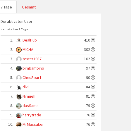
7 Tage
Gesamt
Die aktivsten User
der letzten 7 Tage
1.
DealHub
410
2.
MlCHA
302
3.
texter1987
102
4.
bimbambino
97
5.
ChrisSpar1
90
6.
diki
84
7.
Nimueh
81
8.
dasSams
79
9.
harrytrade
76
10.
MrMassaker
76