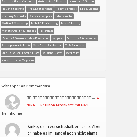
Gratisartikel & Kostenlos
Gutscheine & Rabatte
Haushalt & Garten
Haushaltsgeräte
Hifi & Lautsprecher
Hobby & Freizeit
KFZ & Leasing
Kleidung & Schuhe
Konsolen & Spiele
Lebensmittel
Medien & Streaming
Möbel & Einrichtung
Mode & Beauty
MonsterDealz Neuigkeiten
Preisfehler
Rabatte & Gewinnspiele & Preisfehler
Ratgeber
Schmuck & Accessoires
Smartphones & Tarife
Spar-Abo
Spielwaren
TV & Fernsehen
Urlaub, Reisen, Hotel & Flüge
Versicherungen
Werkzeug
Zeitschriften & Magazine
Schnäppchen Kommentare
👍🏻 👍🏻👍🏻👍🏻👍🏻👍🏻👍🏻👍🏻👍🏻👍🏻👍🏻👍🏻👍🏻
in
🔥
*KNALLER* Hilton Kreditkarte mit 60k P
heimhomie
Danke, dann vorsichtshalber nur 1x. Aber
ich habe es im Handel noch nicht einmal