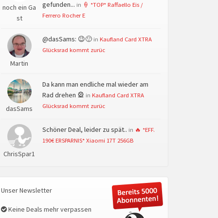
gefunden...
in
🍦 *TOP* Raffaello Eis /
noch ein Ga
Ferrero Rocher E
st
@dasSams: 😉🙂
in
Kaufland Card XTRA
Glücksrad kommt zurüc
Martin
Da kann man endliche mal wieder am
Rad drehen 🎡
in
Kaufland Card XTRA
Glücksrad kommt zurüc
dasSams
Schöner Deal, leider zu spät..
in
🔥 *EFF.
190€ ERSPARNIS* Xiaomi 17T 256GB
ChrisSpar1
Unser Newsletter
Keine Deals mehr verpassen