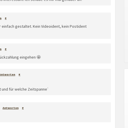
n
#
r einfach gestaltet. Kein Videoident, kein Postident
n
#
Rückzahlung eingehen 🤩
Antworten
#
rt und für welche Zeitspanneˋ
Antworten
#