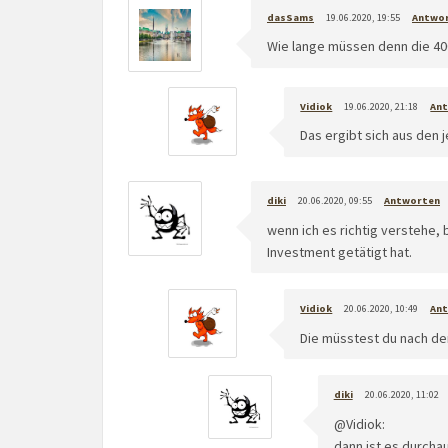
dasSams
19.06.2020, 19:55
Antwo
Wie lange müssen denn die 40
Vidiok
19.06.2020, 21:18
An
Das ergibt sich aus den
diki
20.06.2020, 09:55
Antworten
wenn ich es richtig verstehe
Investment getätigt hat.
Vidiok
20.06.2020, 10:49
An
Die müsstest du nach de
diki
20.06.2020, 11:02
@Vidiok:
dann ist es durchau