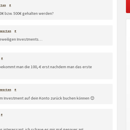
rten
#
0€ bzw. 500€ gehalten werden?
tworten
#
 jeweiligen Investments…
#
, bekommt man die 100,-€ erst nachdem man das erste
tworten
#
m Investment auf dein Konto zurück buchen können 😊
#
s interessant. ich schaue es mir mal genauer an!