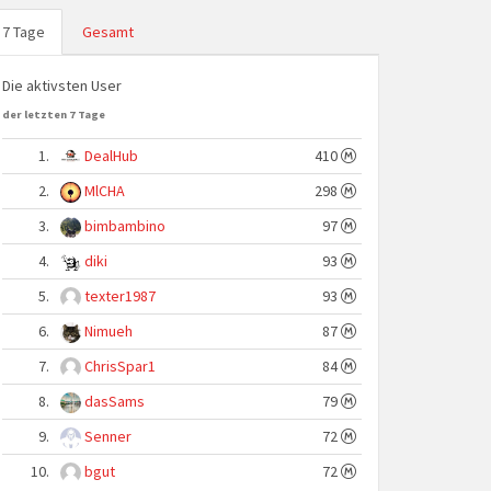
7 Tage
Gesamt
Die aktivsten User
der letzten 7 Tage
1.
DealHub
410
2.
MlCHA
298
3.
bimbambino
97
4.
diki
93
5.
texter1987
93
6.
Nimueh
87
7.
ChrisSpar1
84
8.
dasSams
79
9.
Senner
72
10.
bgut
72