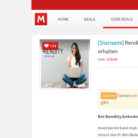
HOME
DEALS
USER DEALS
[Startseite]
Rendi
+34
erhalten
von:
Vidiok
Update
Einmal von 
gibt.
Bei Rendity bekomm
Investieren kann man 
müsst durch den Bonu