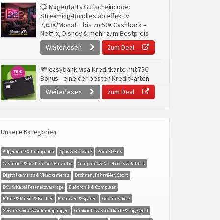
💥 Magenta TV Gutscheincode:
Streaming-Bundles ab effektiv
7,63€/Monat + bis zu 50€ Cashback –
Netflix, Disney & mehr zum Bestpreis
Weiterlesen
Zum Deal
💸 easybank Visa Kreditkarte mit 75€
Bonus - eine der besten Kreditkarten
Weiterlesen
Zum Deal
Unsere Kategorien
Allgemeine Schnäppchen
Apps & Software
BonusDeals
Cashback & Geld-zurück-Garantie
Computer & Notebooks & Tablets
Digitalkameras & Videokameras
Drohnen, Fahrräder, Sport
DSL & Kabel Festnetzverträge
Elektronik & Computer
Filme & Musik & Bücher
Finanzen & Sparen
Gewinnspiele
Gewinnspiele & Ankündigungen
Girokonto & Kreditkarte & Tagesgeld