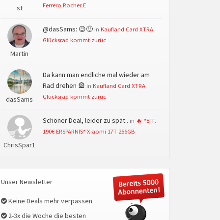
Ferrero Rocher E
st
@dasSams: 😉🙂
in
Kaufland Card XTRA
Glücksrad kommt zurüc
Martin
Da kann man endliche mal wieder am
Rad drehen 🎡
in
Kaufland Card XTRA
Glücksrad kommt zurüc
dasSams
Schöner Deal, leider zu spät..
in
🔥 *EFF.
190€ ERSPARNIS* Xiaomi 17T 256GB
ChrisSpar1
Unser Newsletter
Keine Deals mehr verpassen
2-3x die Woche die besten