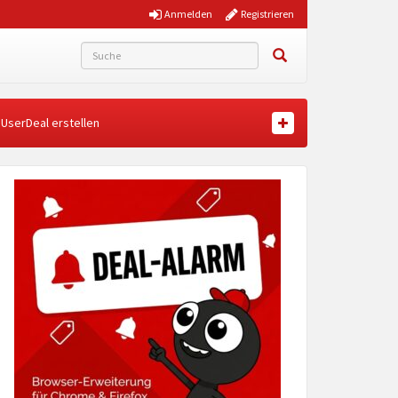
Anmelden
Registrieren
UserDeal erstellen