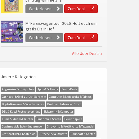
Landtag wimmelt`s
Weiterlesen
Zum Deal
Milka Eiswagentour 2026: Holt euch ein
gratis Eis in Hof
Weiterlesen
Zum Deal
Alle User Deals »
Unsere Kategorien
Allgemeine Schnäppchen
Apps & Software
BonusDeals
Cashback & Geld-zurück-Garantie
Computer & Notebooks & Tablets
Digitalkameras & Videokameras
Drohnen, Fahrräder, Sport
DSL & Kabel Festnetzverträge
Elektronik & Computer
Filme & Musik & Bücher
Finanzen & Sparen
Gewinnspiele
Gewinnspiele & Ankündigungen
Girokonto & Kreditkarte & Tagesgeld
Gratisartikel & Kostenlos
Gutscheine & Rabatte
Haushalt & Garten