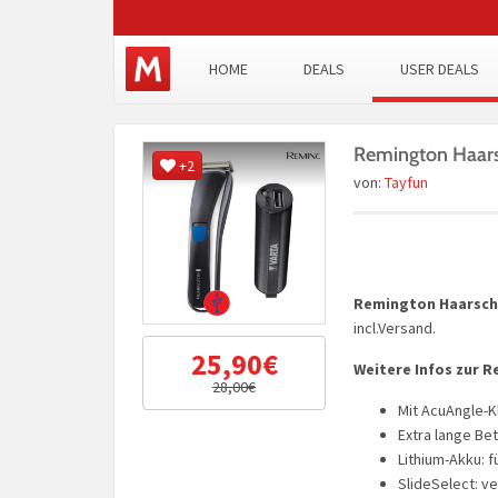
HOME
DEALS
USER DEALS
Remington Haars
+2
von:
Tayfun
Remington Haarsch
incl.Versand.
25,90€
Weitere Infos zur 
28,00€
Mit AcuAngle-K
Extra lange Be
Lithium-Akku: f
SlideSelect: v