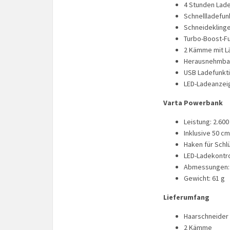
4 Stunden Lade
Schnellladefun
Schneidekling
Turbo-Boost-F
2 Kämme mit L
Herausnehmbar
USB Ladefunkt
LED-Ladeanzei
Varta Powerbank
Leistung: 2.60
Inklusive 50 c
Haken für Schl
LED-Ladekontr
Abmessungen: 
Gewicht: 61 g
Lieferumfang
Haarschneider
2 Kämme