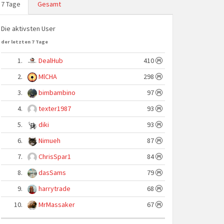
7 Tage
Gesamt
Die aktivsten User
der letzten 7 Tage
1.
DealHub
410
2.
MlCHA
298
3.
bimbambino
97
4.
texter1987
93
5.
diki
93
6.
Nimueh
87
7.
ChrisSpar1
84
8.
dasSams
79
9.
harrytrade
68
10.
MrMassaker
67