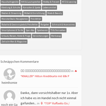
Haushaltsgeräte
Hifi & Lautsprecher
Hobby & Freizeit
KFZ & Leasing
Kleidung & Schuhe
Konsolen & Spiele
Lebensmittel
Medien & Streaming
Möbel & Einrichtung
Mode & Beauty
MonsterDealz Neuigkeiten
Preisfehler
Rabatte & Gewinnspiele & Preisfehler
Ratgeber
Schmuck & Accessoires
Smartphones & Tarife
Spar-Abo
Spielwaren
TV & Fernsehen
Urlaub, Reisen, Hotel & Flüge
Versicherungen
Werkzeug
Zeitschriften & Magazine
Schnäppchen Kommentare
👍🏻 👍🏻👍🏻👍🏻👍🏻👍🏻👍🏻👍🏻👍🏻👍🏻👍🏻👍🏻👍🏻
in
🔥
*KNALLER* Hilton Kreditkarte mit 60k P
heimhomie
Danke, dann vorsichtshalber nur 1x. Aber
ich habe es im Handel noch nicht einmal
gefunden...
in
🍦 *TOP* Raffaello Eis /
noch ein Ga