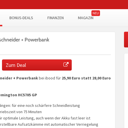
BONUS-DEALS
FINANZEN
MAGAZIN
chneider + Powerbank
Zum Deal
neider + Powerbank
bei ibood für
25,90 Euro statt 28,00 Euro
Remington HC5705 GP
lingen: für eine noch schärfere Schneidleistung
triebszeit von 75 Minuten
ür optimale Leistung, auch wenn der Akku fast leer ist
erstellbare Aufsatzkämme mit automatischer Verriegelung