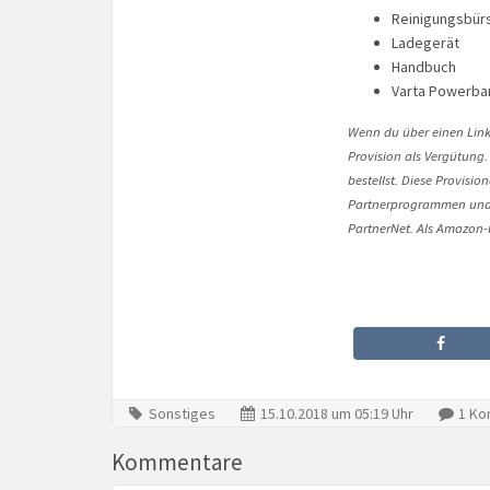
Reinigungsbür
Ladegerät
Handbuch
Varta Powerba
Wenn du über einen Link 
Provision als Vergütung.
bestellst. Diese Provisi
Partnerprogrammen und 
PartnerNet. Als Amazon-P
Sonstiges
15.10.2018 um 05:19 Uhr
1 Ko
Kommentare