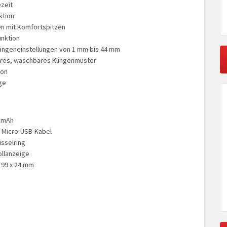
zeit
ktion
en mit Komfortspitzen
unktion
ängeneinstellungen von 1 mm bis 44 mm
es, waschbares Klingenmuster
ion
ge
0 mAh
m Micro-USB-Kabel
üsselring
ollanzeige
99 x 24 mm