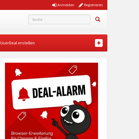
Anmelden
Registrieren
UserDeal erstellen