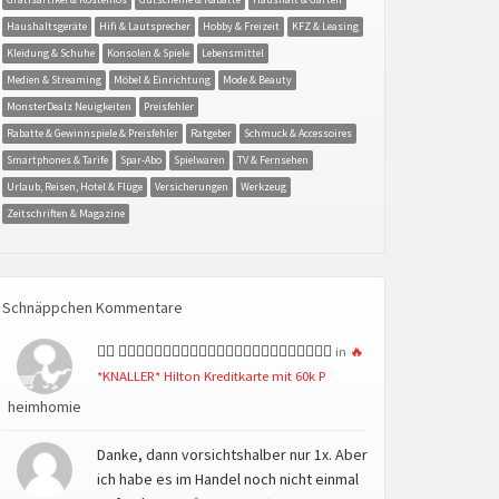
Haushaltsgeräte
Hifi & Lautsprecher
Hobby & Freizeit
KFZ & Leasing
Kleidung & Schuhe
Konsolen & Spiele
Lebensmittel
Medien & Streaming
Möbel & Einrichtung
Mode & Beauty
MonsterDealz Neuigkeiten
Preisfehler
Rabatte & Gewinnspiele & Preisfehler
Ratgeber
Schmuck & Accessoires
Smartphones & Tarife
Spar-Abo
Spielwaren
TV & Fernsehen
Urlaub, Reisen, Hotel & Flüge
Versicherungen
Werkzeug
Zeitschriften & Magazine
Schnäppchen Kommentare
👍🏻 👍🏻👍🏻👍🏻👍🏻👍🏻👍🏻👍🏻👍🏻👍🏻👍🏻👍🏻👍🏻
in
🔥
*KNALLER* Hilton Kreditkarte mit 60k P
heimhomie
Danke, dann vorsichtshalber nur 1x. Aber
ich habe es im Handel noch nicht einmal