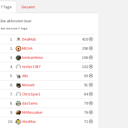
7 Tage
Gesamt
Die aktivsten User
der letzten 7 Tage
1.
DealHub
410
2.
MlCHA
298
3.
bimbambino
106
4.
texter1987
102
5.
diki
93
6.
Nimueh
91
7.
ChrisSpar1
84
8.
dasSams
79
9.
MrMassaker
76
10.
AlexMax
72