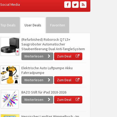
Social Media
Top Deals
User Deals
Favoriten
(Refurbished) Roborock Q7 L5+
Saugroboter Automatischer
Staubentleerung Dual Anti-TangleSystem
Weiterlesen
Zum Deal
Elektrische Auto Luftpumpe Akku
Fahrradpumpe
Weiterlesen
Zum Deal
BAZO Stift für iPad 2018-2026
Weiterlesen
Zum Deal
Hessischer Landtag Wimmelbuch - Im