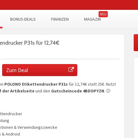
BONUS-DEALS
FINANZEN
MAGAZIN
ndrucker P31s für 12,74€
Zum Deal
den
POLONO Etikettendrucker P31s
für 12,74€ statt 25€. Nutzt
 der Artikelseite
und den
Gutscheincode 4BDOPYZN
. 🙂
ettendrucker
htung
nktionen & Verwendungszwecke
S & Android