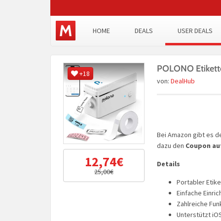
HOME
DEALS
USER DEALS
POLONO Etikette
+18
von:
DealHub
Bei Amazon gibt es 
dazu den
Coupon auf
12,74€
Details
25,00€
Portabler Etik
Einfache Einric
Zahlreiche Fu
Unterstützt iO