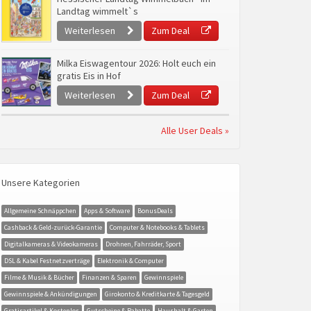
Landtag wimmelt`s
Weiterlesen
Zum Deal
Milka Eiswagentour 2026: Holt euch ein
gratis Eis in Hof
Weiterlesen
Zum Deal
Alle User Deals »
Unsere Kategorien
Allgemeine Schnäppchen
Apps & Software
BonusDeals
Cashback & Geld-zurück-Garantie
Computer & Notebooks & Tablets
Digitalkameras & Videokameras
Drohnen, Fahrräder, Sport
DSL & Kabel Festnetzverträge
Elektronik & Computer
Filme & Musik & Bücher
Finanzen & Sparen
Gewinnspiele
Gewinnspiele & Ankündigungen
Girokonto & Kreditkarte & Tagesgeld
Gratisartikel & Kostenlos
Gutscheine & Rabatte
Haushalt & Garten