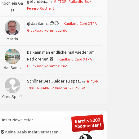
gefunden...
in
🍦 *TOP* Raffaello Eis /
noch ein Ga
Ferrero Rocher E
st
@dasSams: 😉🙂
in
Kaufland Card XTRA
Glücksrad kommt zurüc
Martin
Da kann man endliche mal wieder am
Rad drehen 🎡
in
Kaufland Card XTRA
Glücksrad kommt zurüc
dasSams
Schöner Deal, leider zu spät..
in
🔥 *EFF.
190€ ERSPARNIS* Xiaomi 17T 256GB
ChrisSpar1
Unser Newsletter
Keine Deals mehr verpassen