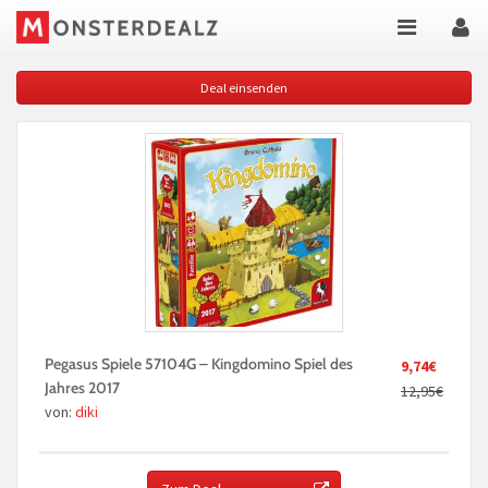
Deal einsenden
Pegasus Spiele 57104G – Kingdomino Spiel des
9,74€
Jahres 2017
12,95€
von:
diki