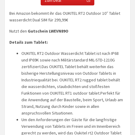
Zum Deal
Bei Amazon bekommt ihr das OUKITEL RT2 Outdoor 10″ Tablet
wasserdicht Dual SIM für 299,99€
Nutzt den
Gutschein LWEVN89O
Details zum Tablet:
OUKITEL RT2 Outdoor Wasserdicht Tablet ist nach IP68
und IP69K sowie nach Militärstandard MIL-STD-1210G
zertifiziert.Das OUKITEL Tablet behält weiterhin das
bisherige Herstellungsniveau von Outdoor Tablets in
Industriequalität bei. OUKITEL RT2 rugged tablet behält
die wasserdichten, staubdichten und stoßfesten
Funktionen von OUKITEL RT1 outdoor tablet.Perfekt für
die Anwendung auf der Baustelle, beim Sport, Urlaub am
Strand, Nutzung durch Kinder sowie in allen
anspruchsvollen Situationen.
Um den Anforderungen der Gäste für die langfristige
Verwendung von Tablets im Freien und im Innenbereich
gerecht zu werden, wird das Oukitel rt2 Outdoor Tablet