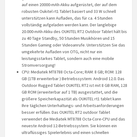
auf einen 20000-mAh-Akku aufgerüstet, der auf dem
robusten Oukitel rt1 Tablet basiert und 33 W schnell
unterstützen kann Aufladen, das für ca. 4 Stunden
vollständig aufgeladen werden kann. Der langlebige
20.000-mAh-Akku des OUKITEL RT2 Outdoor Tablet hält bis
zu 40 Tage Standby, 50 Stunden Musikhören und 15
Stunden Gaming oder Videoanrufe. Unterstützen Sie das
umgekehrte Aufladen von OTG, nicht nur ein
leistungsstarkes Tablet, sondern auch eine mobile
Stromversorgung!
CPU: Mediatek MT8788 Octa-Core; RAM: 8 GB; ROM: 128
GB (1TB erweiterbar ) Betriebssystem: Android 12.0. Das
Outdoor Rugged Tablet OUKITEL RT2 ist mit 8 GB RAM, 128
GB ROM (erweiterbar auf 1 TB) ausgestattet, und die
größere Speicherkapazität als OUKITEL rt1 tablet kann
Ihre täglichen Unterhaltungs- und Arbeitsanforderungen
besser erfüllen. Das OUKITEL RT2 outdoor Tablet
verwendet die Mediatek MT8788 Octa-Core-CPU und das
neueste Android 12-Betriebssystem. Sie können ein
ultraflüssiges Spielerlebnis und einen schnellen