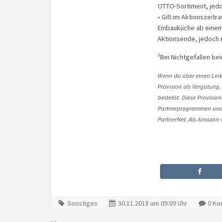
OTTO-Sortiment, jedoc
• Gilt im Aktionszeit
Einbauküche ab einem
Aktionsende, jedoch 
³Bei Nichtgefallen b
Wenn du über einen Link 
Provision als Vergütung.
bestellst. Diese Provisi
Partnerprogrammen und 
PartnerNet. Als Amazon-P
Sonstiges
30.11.2018 um 09:09 Uhr
0 Ko