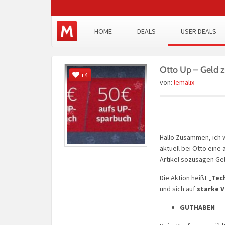
HOME
DEALS
USER DEALS
Otto Up – Geld 
+4
von:
lemalix
Hallo Zusammen, ich 
aktuell bei Otto eine
Artikel sozusagen Ge
Die Aktion heißt „
Tec
und sich auf
starke V
GUTHABEN