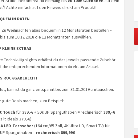
er Artikel bekommst du einmalig bis
zu 100€ Guthaben
auf dein
¹! Achte einfach auf den Hinweis direkt am Produkt!
QUEM IN RATEN
 Zu Weihnachten alles bequem in 12 Monatsraten bestellen –
 bis zum 10.12.2018 die 12 Monatsraten auswählen.
F KLEINE EXTRAS
e Technik-Highlights erhältst du das jeweils passende Zubehör
uf die entsprechenden Informationen direkt am Artikel.
S RÜCKGABERECHT
ufst, kannst du ganz entspannt bis zum 31.01.2019 umtauschen.
ar gute Deals machen, zum Beispiel:
it Touch
für 389,-€ + 50€ UP Sparguthaben = rechnerisch
339,-€
s lt Idealo 379,-€)
LA LED-Fernseher
(164 cm/65 Zoll, 4K Ultra HD, Smart-TV) für
€ UP Sparguthaben =
rechnerisch 899,99€