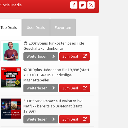
Social Media
Top Deals
User Deals
Favoriten
😎 200€ Bonus für kostenloses Tide
Geschäftskundenkonto
Weiterlesen
Zum Deal
⚽ BILDplus Jahresabo für 19,99€ (statt
79,99€) + GRATIS Bundesliga-
Magnettabelle!
Weiterlesen
Zum Deal
*TOP* 50% Rabatt auf waipu.tv inkl.
Netflix - bereits ab 9€/Monat (statt
17,99€)
Weiterlesen
Zum Deal