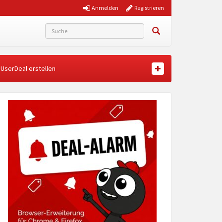
Anmelden
Registrieren
UserDeal erstellen