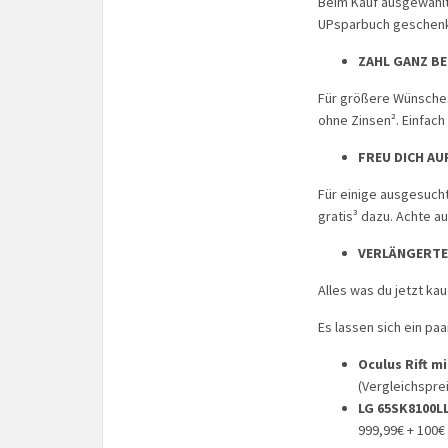
Beim Kauf ausgewählt
UPsparbuch geschenkt
ZAHL GANZ BE
Für größere Wünsche:
ohne Zinsen². Einfach
FREU DICH AU
Für einige ausgesucht
gratis³ dazu. Achte a
VERLÄNGERTE
Alles was du jetzt ka
Es lassen sich ein pa
Oculus Rift m
(Vergleichsprei
LG 65SK8100L
999,99€ + 100