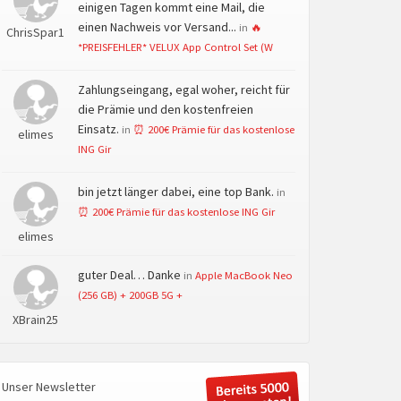
einigen Tagen kommt eine Mail, die
einen Nachweis vor Versand...
in
🔥
ChrisSpar1
*PREISFEHLER* VELUX App Control Set (W
Zahlungseingang, egal woher, reicht für
die Prämie und den kostenfreien
Einsatz.
in
⏰ 200€ Prämie für das kostenlose
elimes
ING Gir
bin jetzt länger dabei, eine top Bank.
in
⏰ 200€ Prämie für das kostenlose ING Gir
elimes
guter Deal… Danke
in
Apple MacBook Neo
(256 GB) + 200GB 5G +
XBrain25
Unser Newsletter