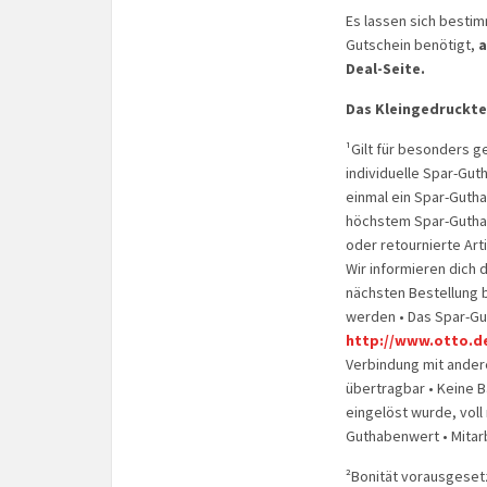
Es lassen sich bestim
Gutschein benötigt,
a
Deal-Seite.
Das Kleingedruckte
¹Gilt für besonders g
individuelle Spar-Gut
einmal ein Spar-Gutha
höchstem Spar-Guthab
oder retournierte Arti
Wir informieren dich 
nächsten Bestellung 
werden • Das Spar-Gut
http://www.otto.d
Verbindung mit andere
übertragbar • Keine B
eingelöst wurde, voll 
Guthabenwert • Mitar
²Bonität vorausgesetz