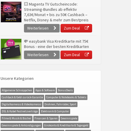
💥 Magenta TV Gutscheincode:
Streaming-Bundles ab effektiv
7,63€/Monat + bis zu 50€ Cashback –
Netflix, Disney & mehr zum Bestpreis
Weiterlesen
Zum Deal
💸 easybank Visa Kreditkarte mit 75€
Bonus - eine der besten Kreditkarten
Weiterlesen
Zum Deal
Unsere Kategorien
Allgemeine Schnäppchen
Apps & Software
BonusDeals
Cashback & Geld-zurück-Garantie
Computer & Notebooks & Tablets
Digitalkameras & Videokameras
Drohnen, Fahrräder, Sport
DSL & Kabel Festnetzverträge
Elektronik & Computer
Filme & Musik & Bücher
Finanzen & Sparen
Gewinnspiele
Gewinnspiele & Ankündigungen
Girokonto & Kreditkarte & Tagesgeld