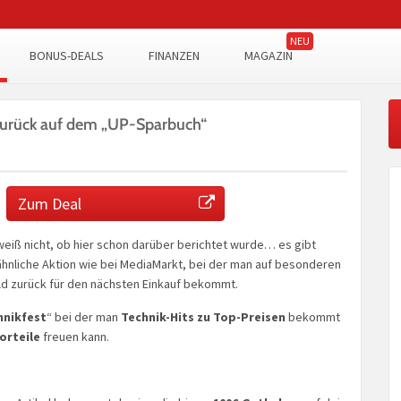
BONUS-DEALS
FINANZEN
MAGAZIN
zurück auf dem „UP-Sparbuch“
Zum Deal
weiß nicht, ob hier schon darüber berichtet wurde… es gibt
 ähnliche Aktion wie bei MediaMarkt, bei der man auf besonderen
ld zurück für den nächsten Einkauf bekommt.
hnikfest
“ bei der man
Technik-Hits zu Top-Preisen
bekommt
orteile
freuen kann.