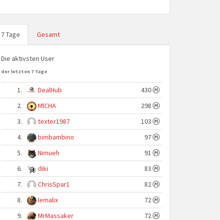
7 Tage
Gesamt
Die aktivsten User
der letzten 7 Tage
1.
DealHub
430
2.
MlCHA
298
3.
texter1987
103
4.
bimbambino
97
5.
Nimueh
91
6.
diki
83
7.
ChrisSpar1
82
8.
lemalix
72
9.
MrMassaker
72