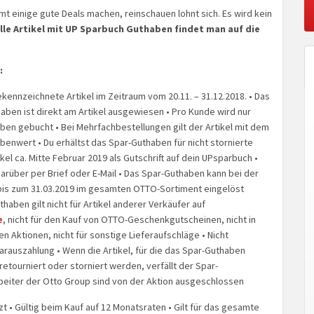
mt einige gute Deals machen, reinschauen lohnt sich. Es wird kein
lle Artikel mit UP Sparbuch Guthaben findet man auf die
:
ekennzeichnete Artikel im Zeitraum vom 20.11. – 31.12.2018. • Das
haben ist direkt am Artikel ausgewiesen • Pro Kunde wird nur
ben gebucht • Bei Mehrfachbestellungen gilt der Artikel mit dem
enwert • Du erhältst das Spar-Guthaben für nicht stornierte
kel ca. Mitte Februar 2019 als Gutschrift auf dein UPsparbuch •
darüber per Brief oder E-Mail • Das Spar-Guthaben kann bei der
bis zum 31.03.2019 im gesamten OTTO-Sortiment eingelöst
haben gilt nicht für Artikel anderer Verkäufer auf
e
, nicht für den Kauf von OTTO-Geschenkgutscheinen, nicht in
n Aktionen, nicht für sonstige Lieferaufschläge • Nicht
arauszahlung • Wenn die Artikel, für die das Spar-Guthaben
retourniert oder storniert werden, verfällt der Spar-
beiter der Otto Group sind von der Aktion ausgeschlossen
t • Gültig beim Kauf auf 12 Monatsraten • Gilt für das gesamte