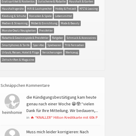
Gratisartikel & Kostenlos
Gutscheine & Rabatte
Haushalt & Garten
Haushaltsgeräte
Hifi & Lautsprecher
Hobby & Freizeit
KFZ & Leasing
Kleidung & Schuhe
Konsolen & Spiele
Lebensmittel
Medien & Streaming
Möbel & Einrichtung
Mode & Beauty
MonsterDealz Neuigkeiten
Preisfehler
Rabatte & Gewinnspiele & Preisfehler
Ratgeber
Schmuck & Accessoires
Smartphones & Tarife
Spar-Abo
Spielwaren
TV & Fernsehen
Urlaub, Reisen, Hotel & Flüge
Versicherungen
Werkzeug
Zeitschriften & Magazine
Schnäppchen Kommentare
die Kündigungsbestätigung kam heute
genau nach einer Woche 😁🤓:“vielen
Dank für Ihre Mitteilung. Wir bedauern,...
heimhomie
in
🔥 *KNALLER* Hilton Kreditkarte mit 60k P
Muss mich leider korrigieren: Nach