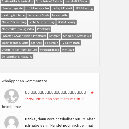
Gratisartikel & Kostenlos
Gutscheine & Rabatte
Haushalt & Garten
Haushaltsgeräte
Hifi & Lautsprecher
Hobby & Freizeit
KFZ & Leasing
Kleidung & Schuhe
Konsolen & Spiele
Lebensmittel
Medien & Streaming
Möbel & Einrichtung
Mode & Beauty
MonsterDealz Neuigkeiten
Preisfehler
Rabatte & Gewinnspiele & Preisfehler
Ratgeber
Schmuck & Accessoires
Smartphones & Tarife
Spar-Abo
Spielwaren
TV & Fernsehen
Urlaub, Reisen, Hotel & Flüge
Versicherungen
Werkzeug
Zeitschriften & Magazine
Schnäppchen Kommentare
👍🏻 👍🏻👍🏻👍🏻👍🏻👍🏻👍🏻👍🏻👍🏻👍🏻👍🏻👍🏻👍🏻
in
🔥
*KNALLER* Hilton Kreditkarte mit 60k P
heimhomie
Danke, dann vorsichtshalber nur 1x. Aber
ich habe es im Handel noch nicht einmal