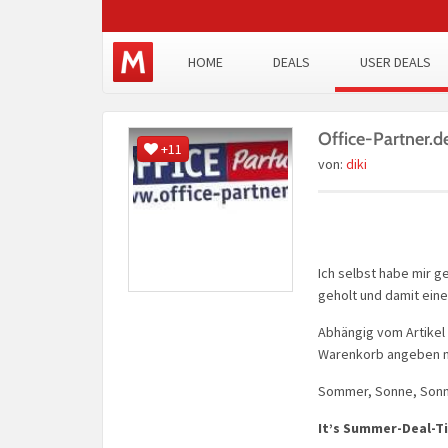
HOME
DEALS
USER DEALS
Office-Partner.
+11
von:
diki
Ich selbst habe mir g
geholt und damit eine
Abhängig vom Artikel
Warenkorb angeben 
Sommer, Sonne, Son
It’s Summer-Deal-T