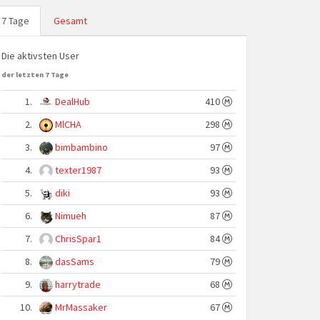
7 Tage
Gesamt
Die aktivsten User
der letzten 7 Tage
1.
DealHub
410
2.
MlCHA
298
3.
bimbambino
97
4.
texter1987
93
5.
diki
93
6.
Nimueh
87
7.
ChrisSpar1
84
8.
dasSams
79
9.
harrytrade
68
10.
MrMassaker
67