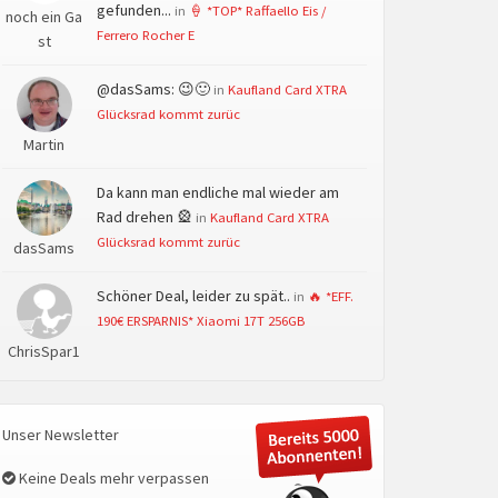
gefunden...
in
🍦 *TOP* Raffaello Eis /
noch ein Ga
Ferrero Rocher E
st
@dasSams: 😉🙂
in
Kaufland Card XTRA
Glücksrad kommt zurüc
Martin
Da kann man endliche mal wieder am
Rad drehen 🎡
in
Kaufland Card XTRA
Glücksrad kommt zurüc
dasSams
Schöner Deal, leider zu spät..
in
🔥 *EFF.
190€ ERSPARNIS* Xiaomi 17T 256GB
ChrisSpar1
Unser Newsletter
Keine Deals mehr verpassen