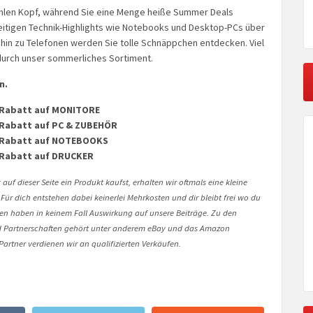
ühlen Kopf, während Sie eine Menge heiße Summer Deals
seitigen Technik-Highlights wie Notebooks und Desktop-PCs über
 hin zu Telefonen werden Sie tolle Schnäppchen entdecken. Viel
 durch unser sommerliches Sortiment.
n.
 Rabatt auf
MONITORE
 Rabatt auf
PC & ZUBEHÖR
 Rabatt auf
NOTEBOOKS
 Rabatt auf
DRUCKER
auf dieser Seite ein Produkt kaufst, erhalten wir oftmals eine kleine
 Für dich entstehen dabei keinerlei Mehrkosten und dir bleibt frei wo du
onen haben in keinem Fall Auswirkung auf unsere Beiträge. Zu den
Partnerschaften gehört unter anderem eBay und das Amazon
artner verdienen wir an qualifizierten Verkäufen.