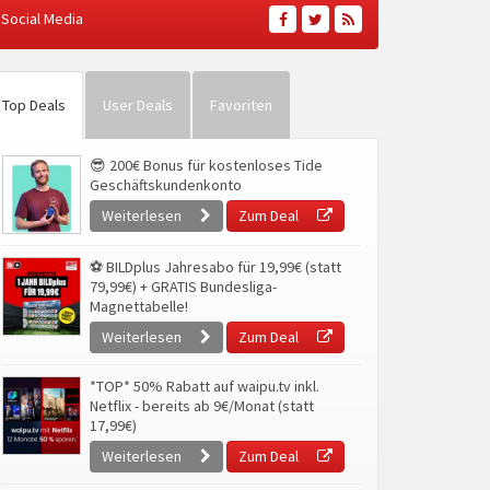
Social Media
Top Deals
User Deals
Favoriten
😎 200€ Bonus für kostenloses Tide
Geschäftskundenkonto
Weiterlesen
Zum Deal
⚽ BILDplus Jahresabo für 19,99€ (statt
79,99€) + GRATIS Bundesliga-
Magnettabelle!
Weiterlesen
Zum Deal
*TOP* 50% Rabatt auf waipu.tv inkl.
Netflix - bereits ab 9€/Monat (statt
17,99€)
Weiterlesen
Zum Deal