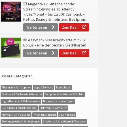
💥 Magenta TV Gutscheincode:
Streaming-Bundles ab effektiv
7,63€/Monat + bis zu 50€ Cashback –
Netflix, Disney & mehr zum Bestpreis
Weiterlesen
Zum Deal
💸 easybank Visa Kreditkarte mit 75€
Bonus - eine der besten Kreditkarten
Weiterlesen
Zum Deal
Unsere Kategorien
Allgemeine Schnäppchen
Apps & Software
BonusDeals
Cashback & Geld-zurück-Garantie
Computer & Notebooks & Tablets
Digitalkameras & Videokameras
Drohnen, Fahrräder, Sport
DSL & Kabel Festnetzverträge
Elektronik & Computer
Filme & Musik & Bücher
Finanzen & Sparen
Gewinnspiele
Gewinnspiele & Ankündigungen
Girokonto & Kreditkarte & Tagesgeld