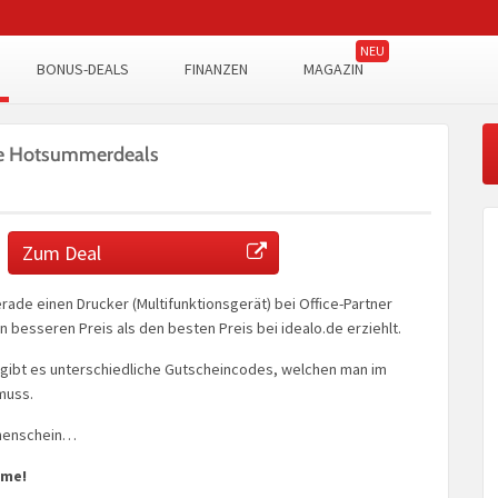
BONUS-DEALS
FINANZEN
MAGAZIN
de Hotsummerdeals
Zum Deal
erade einen Drucker (Multifunktionsgerät) bei Office-Partner
n besseren Preis als den besten Preis bei idealo.de erziehlt.
 gibt es unterschiedliche Gutscheincodes, welchen man im
muss.
nenschein…
ime!