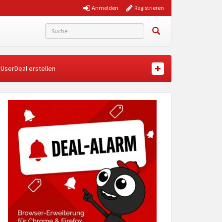
Anmelden
Registrieren
UserDeal erstellen