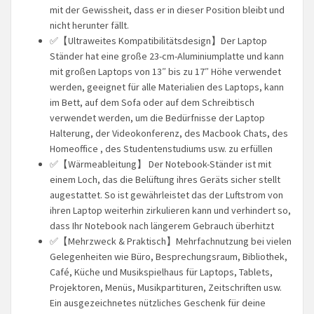
mit der Gewissheit, dass er in dieser Position bleibt und
nicht herunter fällt.
✅【Ultraweites Kompatibilitätsdesign】Der Laptop
Ständer hat eine große 23-cm-Aluminiumplatte und kann
mit großen Laptops von 13″ bis zu 17″ Höhe verwendet
werden, geeignet für alle Materialien des Laptops, kann
im Bett, auf dem Sofa oder auf dem Schreibtisch
verwendet werden, um die Bedürfnisse der Laptop
Halterung, der Videokonferenz, des Macbook Chats, des
Homeoffice , des Studentenstudiums usw. zu erfüllen
✅【Wärmeableitung】 Der Notebook-Ständer ist mit
einem Loch, das die Belüftung ihres Geräts sicher stellt
augestattet. So ist gewährleistet das der Luftstrom von
ihren Laptop weiterhin zirkulieren kann und verhindert so,
dass Ihr Notebook nach längerem Gebrauch überhitzt
✅【Mehrzweck & Praktisch】Mehrfachnutzung bei vielen
Gelegenheiten wie Büro, Besprechungsraum, Bibliothek,
Café, Küche und Musikspielhaus für Laptops, Tablets,
Projektoren, Menüs, Musikpartituren, Zeitschriften usw.
Ein ausgezeichnetes nützliches Geschenk für deine