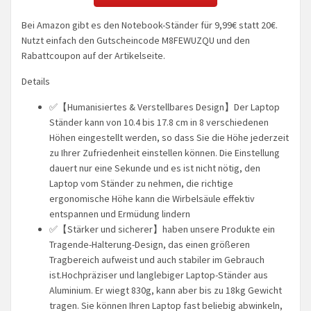
Bei Amazon gibt es den Notebook-Ständer für 9,99€ statt 20€.
Nutzt einfach den Gutscheincode M8FEWUZQU und den
Rabattcoupon auf der Artikelseite.
Details
✅【Humanisiertes & Verstellbares Design】Der Laptop
Ständer kann von 10.4 bis 17.8 cm in 8 verschiedenen
Höhen eingestellt werden, so dass Sie die Höhe jederzeit
zu Ihrer Zufriedenheit einstellen können. Die Einstellung
dauert nur eine Sekunde und es ist nicht nötig, den
Laptop vom Ständer zu nehmen, die richtige
ergonomische Höhe kann die Wirbelsäule effektiv
entspannen und Ermüdung lindern
✅【Stärker und sicherer】haben unsere Produkte ein
Tragende-Halterung-Design, das einen größeren
Tragbereich aufweist und auch stabiler im Gebrauch
ist.Hochpräziser und langlebiger Laptop-Ständer aus
Aluminium. Er wiegt 830g, kann aber bis zu 18kg Gewicht
tragen. Sie können Ihren Laptop fast beliebig abwinkeln,