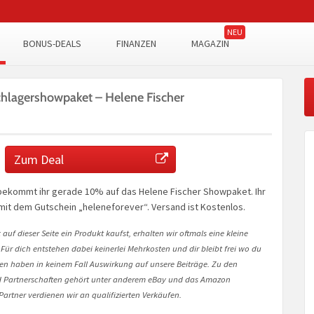
BONUS-DEALS
FINANZEN
MAGAZIN
chlagershowpaket – Helene Fischer
Zum Deal
 bekommt ihr gerade 10% auf das Helene Fischer Showpaket. Ihr
mit dem Gutschein „heleneforever“. Versand ist Kostenlos.
auf dieser Seite ein Produkt kaufst, erhalten wir oftmals eine kleine
 Für dich entstehen dabei keinerlei Mehrkosten und dir bleibt frei wo du
onen haben in keinem Fall Auswirkung auf unsere Beiträge. Zu den
Partnerschaften gehört unter anderem eBay und das Amazon
artner verdienen wir an qualifizierten Verkäufen.