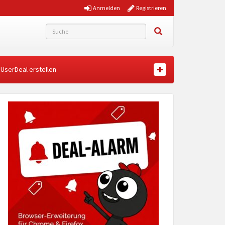
Anmelden
Registrieren
UserDeal erstellen