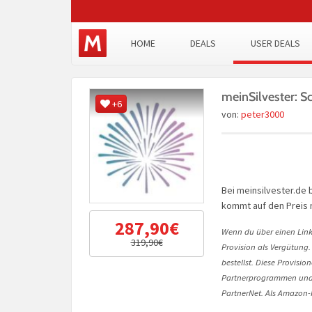
HOME
DEALS
USER DEALS
meinSilvester: S
+6
von:
peter3000
Bei meinsilvester.de
kommt auf den Preis 
287,90€
Wenn du über einen Link 
319,90€
Provision als Vergütung.
bestellst. Diese Provisi
Partnerprogrammen und 
PartnerNet. Als Amazon-P