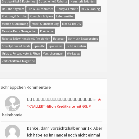
Gratisartikel & Kostenlos
Gutscheine & Rabatte
Haushalt & Garten
Haushaltsgeräte
Hifi & Lautsprecher
Hobby & Freizeit
KFZ & Leasing
Kleidung & Schuhe
Konsolen & Spiele
Lebensmittel
Medien & Streaming
Möbel & Einrichtung
Mode & Beauty
MonsterDealz Neuigkeiten
Preisfehler
Rabatte & Gewinnspiele & Preisfehler
Ratgeber
Schmuck & Accessoires
Smartphones & Tarife
Spar-Abo
Spielwaren
TV & Fernsehen
Urlaub, Reisen, Hotel & Flüge
Versicherungen
Werkzeug
Zeitschriften & Magazine
Schnäppchen Kommentare
👍🏻 👍🏻👍🏻👍🏻👍🏻👍🏻👍🏻👍🏻👍🏻👍🏻👍🏻👍🏻👍🏻
in
🔥
*KNALLER* Hilton Kreditkarte mit 60k P
heimhomie
Danke, dann vorsichtshalber nur 1x. Aber
ich habe es im Handel noch nicht einmal