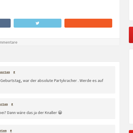
mmentare
worten
#
 Geburtstag, war der absolute Partykracher . Werde es auf
orten
#
i? Dann wäre das ja der Knaller 😀
rten
#