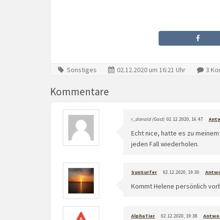
Sonstiges
02.12.2020 um 16:21 Uhr
3 Ko
Kommentare
r_donald (Gast)
02.12.2020, 16:47
Ant
Echt nice, hatte es zu meinem
jeden Fall wiederholen.
SunSurfer
02.12.2020, 19:30
Antw
Kommt Helene persönlich vorbe
AlphaTier
02.12.2020, 19:38
Antwo