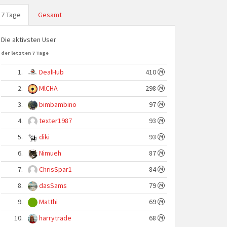
7 Tage
Gesamt
Die aktivsten User
der letzten 7 Tage
1.
DealHub
410
2.
MlCHA
298
3.
bimbambino
97
4.
texter1987
93
5.
diki
93
6.
Nimueh
87
7.
ChrisSpar1
84
8.
dasSams
79
9.
Matthi
69
10.
harrytrade
68