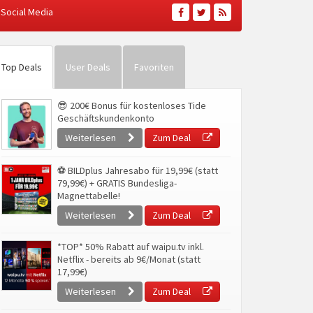
Social Media
Top Deals
User Deals
Favoriten
😎 200€ Bonus für kostenloses Tide
Geschäftskundenkonto
Weiterlesen
Zum Deal
⚽ BILDplus Jahresabo für 19,99€ (statt
79,99€) + GRATIS Bundesliga-
Magnettabelle!
Weiterlesen
Zum Deal
*TOP* 50% Rabatt auf waipu.tv inkl.
Netflix - bereits ab 9€/Monat (statt
17,99€)
Weiterlesen
Zum Deal