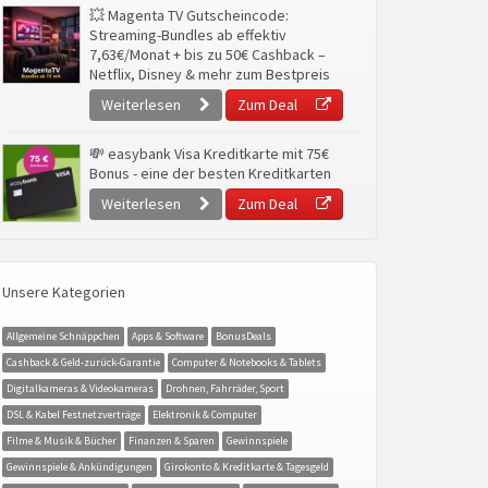
💥 Magenta TV Gutscheincode:
Streaming-Bundles ab effektiv
7,63€/Monat + bis zu 50€ Cashback –
Netflix, Disney & mehr zum Bestpreis
Weiterlesen
Zum Deal
💸 easybank Visa Kreditkarte mit 75€
Bonus - eine der besten Kreditkarten
Weiterlesen
Zum Deal
Unsere Kategorien
Allgemeine Schnäppchen
Apps & Software
BonusDeals
Cashback & Geld-zurück-Garantie
Computer & Notebooks & Tablets
Digitalkameras & Videokameras
Drohnen, Fahrräder, Sport
DSL & Kabel Festnetzverträge
Elektronik & Computer
Filme & Musik & Bücher
Finanzen & Sparen
Gewinnspiele
Gewinnspiele & Ankündigungen
Girokonto & Kreditkarte & Tagesgeld