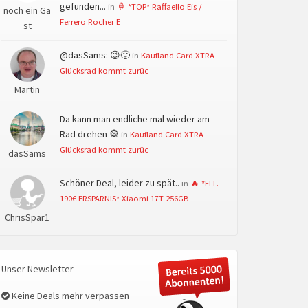
gefunden...
in
🍦 *TOP* Raffaello Eis /
noch ein Ga
Ferrero Rocher E
st
@dasSams: 😉🙂
in
Kaufland Card XTRA
Glücksrad kommt zurüc
Martin
Da kann man endliche mal wieder am
Rad drehen 🎡
in
Kaufland Card XTRA
Glücksrad kommt zurüc
dasSams
Schöner Deal, leider zu spät..
in
🔥 *EFF.
190€ ERSPARNIS* Xiaomi 17T 256GB
ChrisSpar1
Unser Newsletter
Keine Deals mehr verpassen