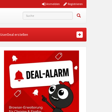
Anmelden
Registrieren
UserDeal erstellen