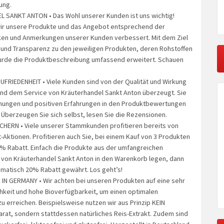
ung.
 SANKT ANTON • Das Wohl unserer Kunden ist uns wichtig!
ir unsere Produkte und das Angebot entsprechend der
ken und Anmerkungen unserer Kunden verbessert. Mit dem Ziel
 und Transparenz zu den jeweiligen Produkten, deren Rohstoffen
urde die Produktbeschreibung umfassend erweitert. Schauen
RIEDENHEIT • Viele Kunden sind von der Qualität und Wirkung
nd dem Service von Kräuterhandel Sankt Anton überzeugt. Sie
nungen und positiven Erfahrungen in den Produktbewertungen
. Überzeugen Sie sich selbst, lesen Sie die Rezensionen.
HERN • Viele unserer Stammkunden profitieren bereits von
-Aktionen. Profitieren auch Sie, bei einem Kauf von 3 Produkten
0% Rabatt. Einfach die Produkte aus der umfangreichen
t von Kräuterhandel Sankt Anton in den Warenkorb legen, dann
omatisch 20% Rabatt gewährt. Los geht’s!
IN GERMANY • Wir achten bei unseren Produkten auf eine sehr
chkeit und hohe Bioverfügbarkeit, um einen optimalen
u erreichen. Beispielsweise nutzen wir aus Prinzip KEIN
at, sondern stattdessen natürliches Reis-Extrakt. Zudem sind