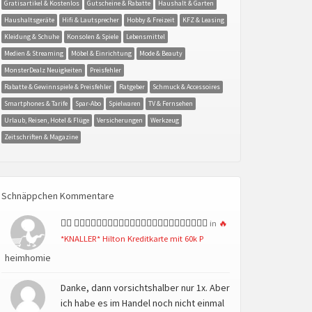
Gratisartikel & Kostenlos
Gutscheine & Rabatte
Haushalt & Garten
Haushaltsgeräte
Hifi & Lautsprecher
Hobby & Freizeit
KFZ & Leasing
Kleidung & Schuhe
Konsolen & Spiele
Lebensmittel
Medien & Streaming
Möbel & Einrichtung
Mode & Beauty
MonsterDealz Neuigkeiten
Preisfehler
Rabatte & Gewinnspiele & Preisfehler
Ratgeber
Schmuck & Accessoires
Smartphones & Tarife
Spar-Abo
Spielwaren
TV & Fernsehen
Urlaub, Reisen, Hotel & Flüge
Versicherungen
Werkzeug
Zeitschriften & Magazine
Schnäppchen Kommentare
👍🏻 👍🏻👍🏻👍🏻👍🏻👍🏻👍🏻👍🏻👍🏻👍🏻👍🏻👍🏻👍🏻
in
🔥
*KNALLER* Hilton Kreditkarte mit 60k P
heimhomie
Danke, dann vorsichtshalber nur 1x. Aber
ich habe es im Handel noch nicht einmal