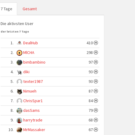
7 Tage
Gesamt
Die aktivsten User
der letzten 7 Tage
1.
DealHub
410
2.
MlCHA
298
3.
bimbambino
97
4.
diki
93
5.
texter1987
93
6.
Nimueh
87
7.
ChrisSpar1
84
8.
dasSams
79
9.
harrytrade
68
10.
MrMassaker
67