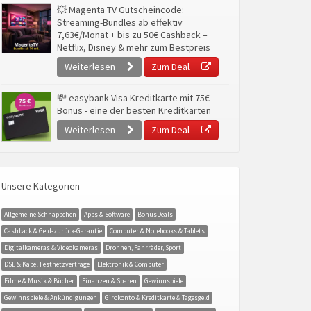
💥 Magenta TV Gutscheincode:
Streaming-Bundles ab effektiv
7,63€/Monat + bis zu 50€ Cashback –
Netflix, Disney & mehr zum Bestpreis
Weiterlesen
Zum Deal
💸 easybank Visa Kreditkarte mit 75€
Bonus - eine der besten Kreditkarten
Weiterlesen
Zum Deal
Unsere Kategorien
Allgemeine Schnäppchen
Apps & Software
BonusDeals
Cashback & Geld-zurück-Garantie
Computer & Notebooks & Tablets
Digitalkameras & Videokameras
Drohnen, Fahrräder, Sport
DSL & Kabel Festnetzverträge
Elektronik & Computer
Filme & Musik & Bücher
Finanzen & Sparen
Gewinnspiele
Gewinnspiele & Ankündigungen
Girokonto & Kreditkarte & Tagesgeld