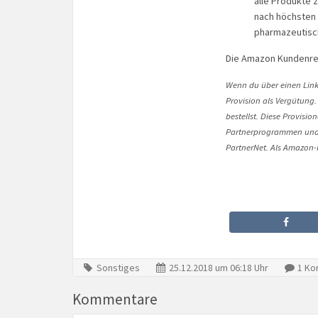
alle Produkte z
nach höchsten 
pharmazeutisch
Die Amazon Kundenre
Wenn du über einen Link 
Provision als Vergütung.
bestellst. Diese Provisi
Partnerprogrammen und 
PartnerNet. Als Amazon-P
Sonstiges
25.12.2018 um 06:18 Uhr
1 Ko
Kommentare