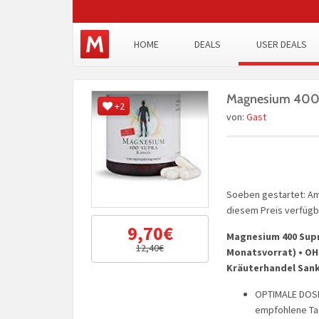
HOME
DEALS
USER DEALS
Magnesium 400 
+2
von:
Gast
Soeben gestartet: Am
diesem Preis verfügb
9,70€
Magnesium 400 Supra
12,40€
Monatsvorrat) • OH
Kräuterhandel Sankt
OPTIMALE DOSIE
empfohlene Tag