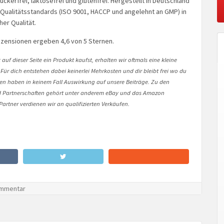
uckerfrei, laktosefrei und glutenfrei. Hergestellt in Deutschland
Qualitätsstandards (ISO 9001, HACCP und angelehnt an GMP) in
er Qualität.
zensionen ergeben 4,6 von 5 Sternen.
auf dieser Seite ein Produkt kaufst, erhalten wir oftmals eine kleine
 Für dich entstehen dabei keinerlei Mehrkosten und dir bleibt frei wo du
onen haben in keinem Fall Auswirkung auf unsere Beiträge. Zu den
Partnerschaften gehört unter anderem eBay und das Amazon
artner verdienen wir an qualifizierten Verkäufen.
mmentar