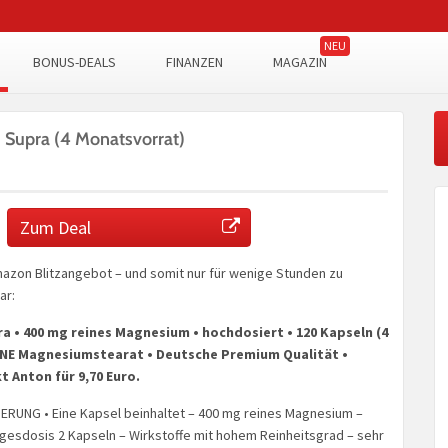
BONUS-DEALS
FINANZEN
MAGAZIN
Supra (4 Monatsvorrat)
Zum Deal
azon Blitzangebot – und somit nur für wenige Stunden zu
ar:
 • 400 mg reines Magnesium • hochdosiert • 120 Kapseln (4
NE Magnesiumstearat • Deutsche Premium Qualität •
 Anton für 9,70 Euro.
RUNG • Eine Kapsel beinhaltet – 400 mg reines Magnesium –
esdosis 2 Kapseln – Wirkstoffe mit hohem Reinheitsgrad – sehr