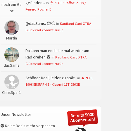
gefunden...
in
🍦 *TOP* Raffaello Eis /
noch ein Ga
Ferrero Rocher E
st
@dasSams: 😉🙂
in
Kaufland Card XTRA
Glücksrad kommt zurüc
Martin
Da kann man endliche mal wieder am
Rad drehen 🎡
in
Kaufland Card XTRA
Glücksrad kommt zurüc
dasSams
Schöner Deal, leider zu spät..
in
🔥 *EFF.
190€ ERSPARNIS* Xiaomi 17T 256GB
ChrisSpar1
Unser Newsletter
Keine Deals mehr verpassen