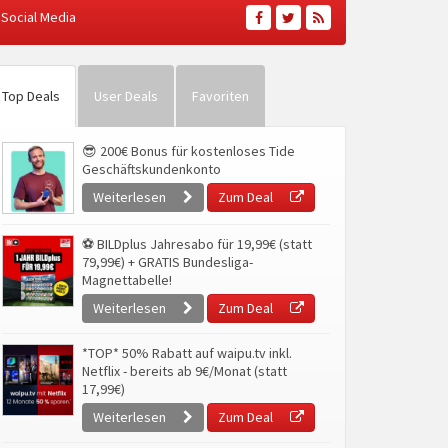
Social Media
Top Deals
User Deals
Favoriten
😎 200€ Bonus für kostenloses Tide
Geschäftskundenkonto
Weiterlesen
Zum Deal
⚽ BILDplus Jahresabo für 19,99€ (statt
79,99€) + GRATIS Bundesliga-
Magnettabelle!
Weiterlesen
Zum Deal
*TOP* 50% Rabatt auf waipu.tv inkl.
Netflix - bereits ab 9€/Monat (statt
17,99€)
Weiterlesen
Zum Deal