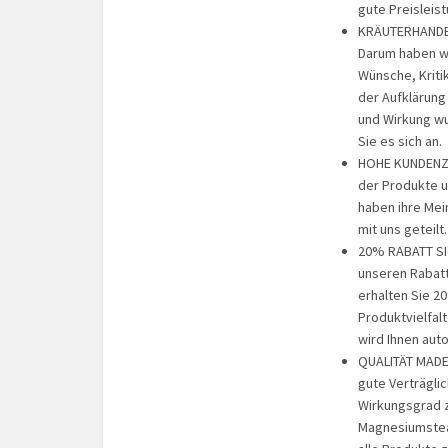
gute Preisleist
KRÄUTERHANDEL
Darum haben w
Wünsche, Kriti
der Aufklärung
und Wirkung w
Sie es sich an.
HOHE KUNDENZUF
der Produkte u
haben ihre Mei
mit uns geteilt
20% RABATT SIC
unseren Rabatt
erhalten Sie 2
Produktvielfal
wird Ihnen aut
QUALITÄT MADE 
gute Verträgli
Wirkungsgrad z
Magnesiumstear