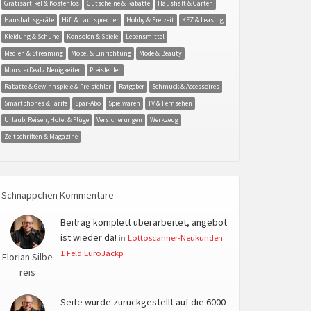
Gratisartikel & Kostenlos
Gutscheine & Rabatte
Haushalt & Garten
Haushaltsgeräte
Hifi & Lautsprecher
Hobby & Freizeit
KFZ & Leasing
Kleidung & Schuhe
Konsolen & Spiele
Lebensmittel
Medien & Streaming
Möbel & Einrichtung
Mode & Beauty
MonsterDealz Neuigkeiten
Preisfehler
Rabatte & Gewinnspiele & Preisfehler
Ratgeber
Schmuck & Accessoires
Smartphones & Tarife
Spar-Abo
Spielwaren
TV & Fernsehen
Urlaub, Reisen, Hotel & Flüge
Versicherungen
Werkzeug
Zeitschriften & Magazine
Schnäppchen Kommentare
Beitrag komplett überarbeitet, angebot
ist wieder da!
in
Lottoscanner-Neukunden:
1 Feld EuroJackp
Florian Silbe
reis
Seite wurde zurückgestellt auf die 6000