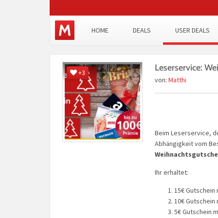
HOME
DEALS
USER DEALS
Leserservice: W
+3
von:
Matthi
Beim Leserservice, d
Abhängigkeit vom Bes
Weihnachtsgutsche
Ihr erhaltet:
15€ Gutschein
10€ Gutschein
5€ Gutschein 