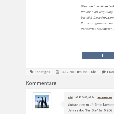
Wenn du über einen Link 
Provision als Vergütung.
bestellst. Diese Provisi
Partnerprogrammen und 
PartnerNet. Als Amazon-P
Sonstiges
05.12.2018 um 19:30 Uhr
1 Ko
Kommentare
Ichi
06.12.2018, 08:34
Antworten
Gutscheine mit Prämie kombin
Jahresabo "Für Sie" für 6,70€ 