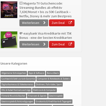
💥 Magenta TV Gutscheincode:
Streaming-Bundles ab effektiv
7,63€/Monat + bis zu 50€ Cashback –
Netflix, Disney & mehr zum Bestpreis
Weiterlesen
Zum Deal
💸 easybank Visa Kreditkarte mit 75€
Bonus - eine der besten Kreditkarten
Weiterlesen
Zum Deal
Unsere Kategorien
Allgemeine Schnäppchen
Apps & Software
BonusDeals
Cashback & Geld-zurück-Garantie
Computer & Notebooks & Tablets
Digitalkameras & Videokameras
Drohnen, Fahrräder, Sport
DSL & Kabel Festnetzverträge
Elektronik & Computer
Filme & Musik & Bücher
Finanzen & Sparen
Gewinnspiele
Gewinnspiele & Ankündigungen
Girokonto & Kreditkarte & Tagesgeld