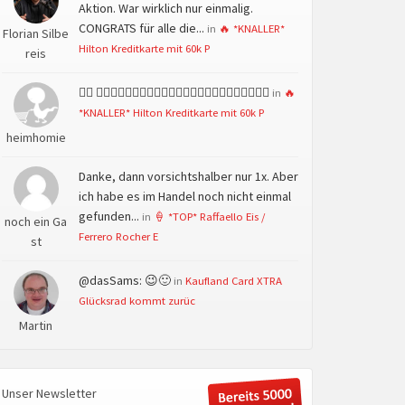
Aktion. War wirklich nur einmalig.
CONGRATS für alle die...
in
🔥 *KNALLER*
Florian Silbe
Hilton Kreditkarte mit 60k P
reis
👍🏻 👍🏻👍🏻👍🏻👍🏻👍🏻👍🏻👍🏻👍🏻👍🏻👍🏻👍🏻👍🏻
in
🔥
*KNALLER* Hilton Kreditkarte mit 60k P
heimhomie
Danke, dann vorsichtshalber nur 1x. Aber
ich habe es im Handel noch nicht einmal
gefunden...
in
🍦 *TOP* Raffaello Eis /
noch ein Ga
Ferrero Rocher E
st
@dasSams: 😉🙂
in
Kaufland Card XTRA
Glücksrad kommt zurüc
Martin
Unser Newsletter