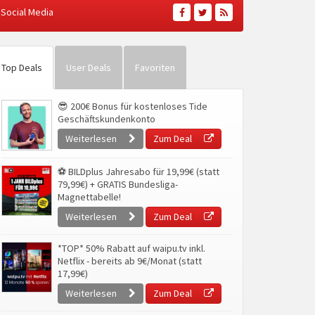
Social Media
Top Deals
User Deals
Favoriten
😎 200€ Bonus für kostenloses Tide
Geschäftskundenkonto
Weiterlesen
Zum Deal
⚽ BILDplus Jahresabo für 19,99€ (statt
79,99€) + GRATIS Bundesliga-
Magnettabelle!
Weiterlesen
Zum Deal
*TOP* 50% Rabatt auf waipu.tv inkl.
Netflix - bereits ab 9€/Monat (statt
17,99€)
Weiterlesen
Zum Deal