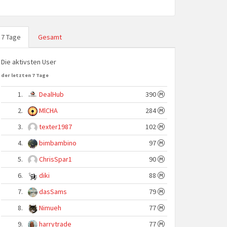
7 Tage
Gesamt
Die aktivsten User
der letzten 7 Tage
1.
DealHub
390
2.
MlCHA
284
3.
texter1987
102
4.
bimbambino
97
5.
ChrisSpar1
90
6.
diki
88
7.
dasSams
79
8.
Nimueh
77
9.
harrytrade
77