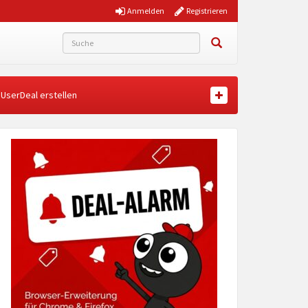
Anmelden
Registrieren
UserDeal erstellen