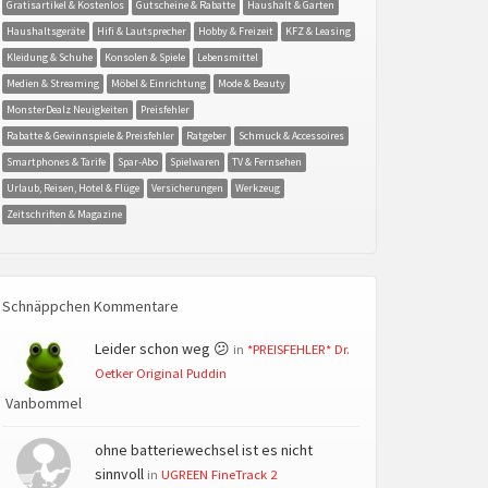
Gratisartikel & Kostenlos
Gutscheine & Rabatte
Haushalt & Garten
Haushaltsgeräte
Hifi & Lautsprecher
Hobby & Freizeit
KFZ & Leasing
Kleidung & Schuhe
Konsolen & Spiele
Lebensmittel
Medien & Streaming
Möbel & Einrichtung
Mode & Beauty
MonsterDealz Neuigkeiten
Preisfehler
Rabatte & Gewinnspiele & Preisfehler
Ratgeber
Schmuck & Accessoires
Smartphones & Tarife
Spar-Abo
Spielwaren
TV & Fernsehen
Urlaub, Reisen, Hotel & Flüge
Versicherungen
Werkzeug
Zeitschriften & Magazine
Schnäppchen Kommentare
Leider schon weg 😕
in
*PREISFEHLER* Dr.
Oetker Original Puddin
Vanbommel
ohne batteriewechsel ist es nicht
sinnvoll
in
UGREEN FineTrack 2