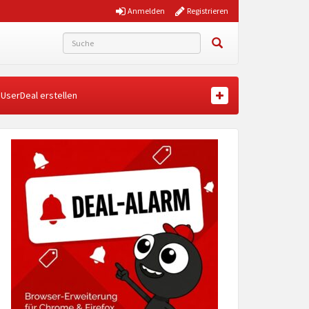
Anmelden
Registrieren
UserDeal erstellen