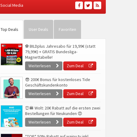
Social Media
Top Deals
User Deals
Favoriten
⚽ BILDplus Jahresabo für 19,99€ (statt
79,99€) + GRATIS Bundesliga-
Magnettabelle!
Weiterlesen
Zum Deal
😎 200€ Bonus für kostenloses Tide
Geschäftskundenkonto
Weiterlesen
Zum Deal
⏰🍔 Wolt: 20€ Rabatt auf die ersten zwei
Bestellungen für Neukunden 😍
Weiterlesen
Zum Deal
*TOP* 50% Rabatt auf waipu.tv inkl.