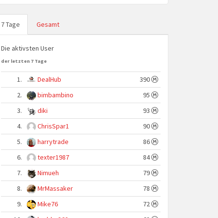
7 Tage
Gesamt
Die aktivsten User
der letzten 7 Tage
1.
DealHub
390
2.
bimbambino
95
3.
diki
93
4.
ChrisSpar1
90
5.
harrytrade
86
6.
texter1987
84
7.
Nimueh
79
8.
MrMassaker
78
9.
Mike76
72