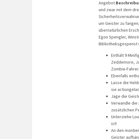
Angebot.
Beschreibu
und zwar mit dem dr
Sicherheitsverwahrun
um Geister zu fangen,
übernatürlichen Ersch
Egon Spengler, Winsto
Bibliotheksgespenst 
Enthält 9 Mini
Zeddemore, Jan
Zombie-Fahrer
Ebenfalls entha
Lasse die Held
sie actiongela
Jage die Geist
Verwandle die 
zusätzlichen P
Unterziehe Lou
ist!
An den montie
Geister aufhän