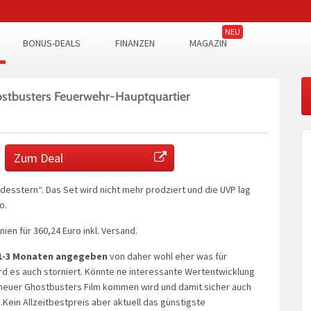
BONUS-DEALS
FINANZEN
MAGAZIN
tbusters Feuerwehr-Hauptquartier
Zum Deal
desstern“. Das Set wird nicht mehr prodziert und die UVP lag
o.
ien für 360,24 Euro inkl. Versand.
 1-3 Monaten angegeben
von daher wohl eher was für
rd es auch storniert. Könnte ne interessante Wertentwicklung
n neuer Ghostbusters Film kommen wird und damit sicher auch
ein Allzeitbestpreis aber aktuell das günstigste