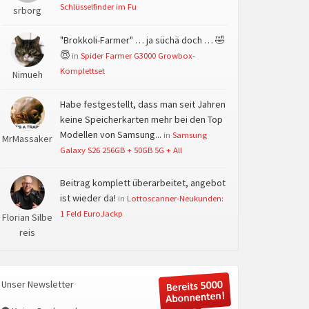
Schlüsselfinder im Fu
srborg
"Brokkoli-Farmer" … ja süchä doch … 🤣
😇
in
Spider Farmer G3000 Growbox-
Komplettset
Nimueh
Habe festgestellt, dass man seit Jahren
keine Speicherkarten mehr bei den Top
Modellen von Samsung...
in
Samsung
MrMassaker
Galaxy S26 256GB + 50GB 5G + All
Beitrag komplett überarbeitet, angebot
ist wieder da!
in
Lottoscanner-Neukunden:
1 Feld EuroJackp
Florian Silbe
reis
Unser Newsletter