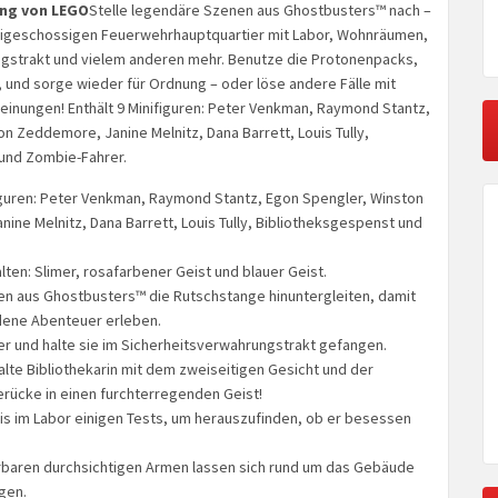
ng von LEGO
Stelle legendäre Szenen aus Ghostbusters™ nach –
eigeschossigen Feuerwehrhauptquartier mit Labor, Wohnräumen,
gstrakt und vielem anderen mehr. Benutze die Protonenpacks,
 und sorge wieder für Ordnung – oder löse andere Fälle mit
einungen! Enthält 9 Minifiguren: Peter Venkman, Raymond Stantz,
n Zeddemore, Janine Melnitz, Dana Barrett, Louis Tully,
und Zombie-Fahrer.
figuren: Peter Venkman, Raymond Stantz, Egon Spengler, Winston
ine Melnitz, Dana Barrett, Louis Tully, Bibliotheksgespenst und
.
lten: Slimer, rosafarbener Geist und blauer Geist.
en aus Ghostbusters™ die Rutschstange hinuntergleiten, damit
dene Abenteuer erleben.
er und halte sie im Sicherheitsverwahrungstrakt gefangen.
alte Bibliothekarin mit dem zweiseitigen Gesicht und der
erücke in einen furchterregenden Geist!
is im Labor einigen Tests, um herauszufinden, ob er besessen
rbaren durchsichtigen Armen lassen sich rund um das Gebäude
gen.