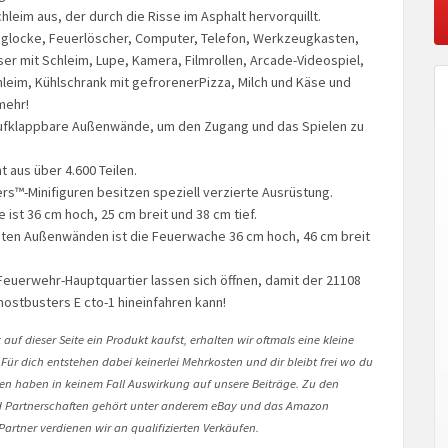
leim aus, der durch die Risse im Asphalt hervorquillt.
glocke, Feuerlöscher, Computer, Telefon, Werkzeugkasten,
er mit Schleim, Lupe, Kamera, Filmrollen, Arcade-Videospiel,
hleim, Kühlschrank mit gefrorenerPizza, Milch und Käse und
mehr!
aufklappbare Außenwände, um den Zugang und das Spielen zu
 aus über 4.600 Teilen.
rs™-Minifiguren besitzen speziell verzierte Ausrüstung.
ist 36 cm hoch, 25 cm breit und 38 cm tief.
ten Außenwänden ist die Feuerwache 36 cm hoch, 46 cm breit
Feuerwehr-Hauptquartier lassen sich öffnen, damit der 21108
ostbusters E cto-1 hineinfahren kann!
auf dieser Seite ein Produkt kaufst, erhalten wir oftmals eine kleine
 Für dich entstehen dabei keinerlei Mehrkosten und dir bleibt frei wo du
onen haben in keinem Fall Auswirkung auf unsere Beiträge. Zu den
Partnerschaften gehört unter anderem eBay und das Amazon
artner verdienen wir an qualifizierten Verkäufen.