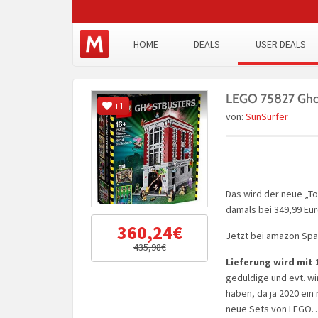
HOME
DEALS
USER DEALS
LEGO 75827 Ghos
+1
von:
SunSurfer
Das wird der neue „To
damals bei 349,99 Eur
360,24€
Jetzt bei amazon Span
435,98€
Lieferung wird mit
geduldige und evt. wi
haben, da ja 2020 ei
neue Sets von LEGO…K