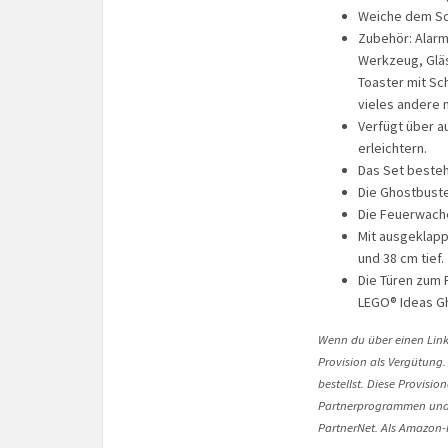
Weiche dem Sch
Zubehör: Alarm
Werkzeug, Gläs
Toaster mit Sc
vieles andere 
Verfügt über 
erleichtern.
Das Set besteht
Die Ghostbuste
Die Feuerwache 
Mit ausgeklapp
und 38 cm tief.
Die Türen zum 
LEGO® Ideas Gh
Wenn du über einen Link 
Provision als Vergütung.
bestellst. Diese Provisi
Partnerprogrammen und 
PartnerNet. Als Amazon-P