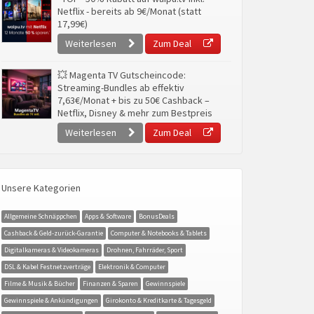
Netflix - bereits ab 9€/Monat (statt
17,99€)
Weiterlesen
Zum Deal
💥 Magenta TV Gutscheincode:
Streaming-Bundles ab effektiv
7,63€/Monat + bis zu 50€ Cashback –
Netflix, Disney & mehr zum Bestpreis
Weiterlesen
Zum Deal
Unsere Kategorien
Allgemeine Schnäppchen
Apps & Software
BonusDeals
Cashback & Geld-zurück-Garantie
Computer & Notebooks & Tablets
Digitalkameras & Videokameras
Drohnen, Fahrräder, Sport
DSL & Kabel Festnetzverträge
Elektronik & Computer
Filme & Musik & Bücher
Finanzen & Sparen
Gewinnspiele
Gewinnspiele & Ankündigungen
Girokonto & Kreditkarte & Tagesgeld