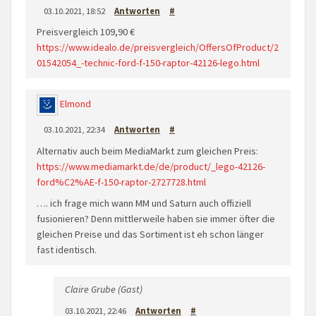
03.10.2021, 18:52
Antworten
#
Preisvergleich 109,90 €
https://www.idealo.de/preisvergleich/OffersOfProduct/2
01542054_-technic-ford-f-150-raptor-42126-lego.html
Elmond
03.10.2021, 22:34
Antworten
#
Alternativ auch beim MediaMarkt zum gleichen Preis:
https://www.mediamarkt.de/de/product/_lego-42126-
ford%C2%AE-f-150-raptor-2727728.html
…. ich frage mich wann MM und Saturn auch offiziell
fusionieren? Denn mittlerweile haben sie immer öfter die
gleichen Preise und das Sortiment ist eh schon länger
fast identisch.
Claire Grube (Gast)
03.10.2021, 22:46
Antworten
#