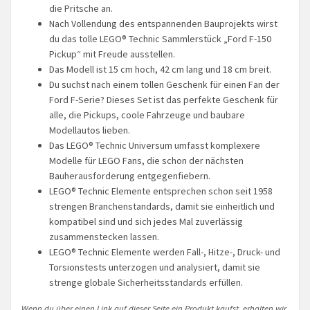
die Pritsche an.
Nach Vollendung des entspannenden Bauprojekts wirst
du das tolle LEGO® Technic Sammlerstück „Ford F-150
Pickup“ mit Freude ausstellen.
Das Modell ist 15 cm hoch, 42 cm lang und 18 cm breit.
Du suchst nach einem tollen Geschenk für einen Fan der
Ford F-Serie? Dieses Set ist das perfekte Geschenk für
alle, die Pickups, coole Fahrzeuge und baubare
Modellautos lieben.
Das LEGO® Technic Universum umfasst komplexere
Modelle für LEGO Fans, die schon der nächsten
Bauherausforderung entgegenfiebern.
LEGO® Technic Elemente entsprechen schon seit 1958
strengen Branchenstandards, damit sie einheitlich und
kompatibel sind und sich jedes Mal zuverlässig
zusammenstecken lassen.
LEGO® Technic Elemente werden Fall-, Hitze-, Druck- und
Torsionstests unterzogen und analysiert, damit sie
strenge globale Sicherheitsstandards erfüllen.
Wenn du über einen Link auf dieser Seite ein Produkt kaufst, erhalten wir