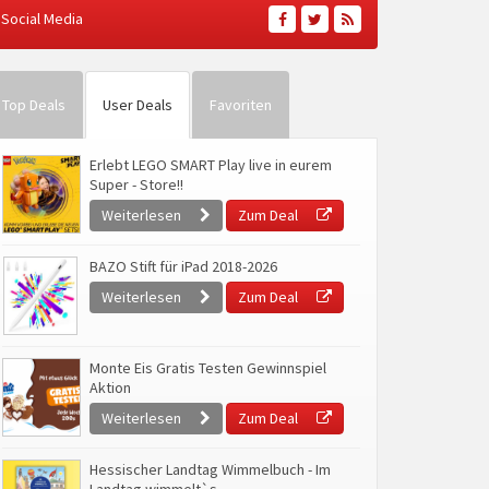
Social Media
Top Deals
User Deals
Favoriten
Erlebt LEGO SMART Play live in eurem
Super - Store!!
Weiterlesen
Zum Deal
BAZO Stift für iPad 2018-2026
Weiterlesen
Zum Deal
Monte Eis Gratis Testen Gewinnspiel
Aktion
Weiterlesen
Zum Deal
Hessischer Landtag Wimmelbuch - Im