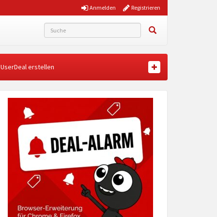
Anmelden
Registrieren
UserDeal erstellen