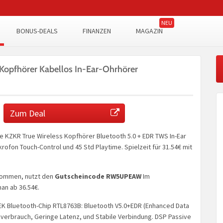
BONUS-DEALS
FINANZEN
MAGAZIN
Kopfhörer Kabellos In-Ear-Ohrhörer
Zum Deal
e KZKR True Wireless Kopfhörer Bluetooth 5.0 + EDR TWS In-Ear
krofon Touch-Control und 45 Std Playtime. Spielzeit für 31.54€ mit
kommen, nutzt den
Gutscheincode RW5UPEAW
Im
man ab 36.54€.
EK Bluetooth-Chip RTL8763B: Bluetooth V5.0+EDR (Enhanced Data
mverbrauch, Geringe Latenz, und Stabile Verbindung. DSP Passive