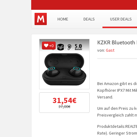
HOME
DEALS
USER DEALS
KZKR Bluetooth 
+0
von:
Gast
Bei Amazon gibt es di
Kopfhörer IPX7 Mit Mi
Versand.
31,54€
37,00€
Um auf den Preis zu 
Preisvergleich zahlt 
Produktdetails:REALT
Rate). Geringer Stro