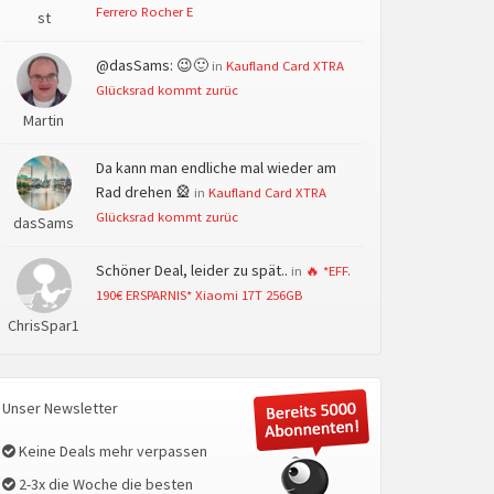
Ferrero Rocher E
st
@dasSams: 😉🙂
in
Kaufland Card XTRA
Glücksrad kommt zurüc
Martin
Da kann man endliche mal wieder am
Rad drehen 🎡
in
Kaufland Card XTRA
Glücksrad kommt zurüc
dasSams
Schöner Deal, leider zu spät..
in
🔥 *EFF.
190€ ERSPARNIS* Xiaomi 17T 256GB
ChrisSpar1
Unser Newsletter
Keine Deals mehr verpassen
2-3x die Woche die besten