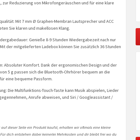
 zur Reduzierung von Mikrofongeräuschen und für eine klare
ualität: Mit 7 mm Ø Graphen-Membran Lautsprecher und ACC
eten Sie klaren und makellosen Klang.
edergabedauer: Genieße 8-9 Stunden Wiedergabezeit nach nur
Mit der mitgelieferten Ladebox können Sie zusätzlich 36 Stunden
: Absoluter Komfort. Dank der ergonomischen Design und der
 von 5 g passen sich die Bluetooth-Ohrhörer bequem an die
für eine bequeme Passform.
g: Die Multifunktions-Touch-Taste kann Musik abspielen, Lieder
gegennehmen, Anrufe abweisen, und Siri / Googleassistant /
auf dieser Seite ein Produkt kaufst, erhalten wir oftmals eine kleine
 Für dich entstehen dabei keinerlei Mehrkosten und dir bleibt frei wo du