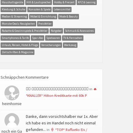
Haushaltsgeräte
Hifi & Lautsprecher
Hobby & Freizeit
KFZ & Leasing
Kleidung & Schuhe
Konsolen & Spiele
Lebensmittel
Medien & Streaming
Möbel & Einrichtung
Mode & Beauty
MonsterDealz Neuigkeiten
Preisfehler
Rabatte & Gewinnspiele & Preisfehler
Ratgeber
Schmuck & Accessoires
Smartphones & Tarife
Spar-Abo
Spielwaren
TV & Fernsehen
Urlaub, Reisen, Hotel & Flüge
Versicherungen
Werkzeug
Zeitschriften & Magazine
Schnäppchen Kommentare
👍🏻 👍🏻👍🏻👍🏻👍🏻👍🏻👍🏻👍🏻👍🏻👍🏻👍🏻👍🏻👍🏻
in
🔥
*KNALLER* Hilton Kreditkarte mit 60k P
heimhomie
Danke, dann vorsichtshalber nur 1x. Aber
ich habe es im Handel noch nicht einmal
gefunden...
in
🍦 *TOP* Raffaello Eis /
noch ein Ga