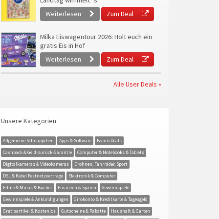
Landtag wimmelt`s
Weiterlesen
Zum Deal
Milka Eiswagentour 2026: Holt euch ein
gratis Eis in Hof
Weiterlesen
Zum Deal
Alle User Deals »
Unsere Kategorien
Allgemeine Schnäppchen
Apps & Software
BonusDeals
Cashback & Geld-zurück-Garantie
Computer & Notebooks & Tablets
Digitalkameras & Videokameras
Drohnen, Fahrräder, Sport
DSL & Kabel Festnetzverträge
Elektronik & Computer
Filme & Musik & Bücher
Finanzen & Sparen
Gewinnspiele
Gewinnspiele & Ankündigungen
Girokonto & Kreditkarte & Tagesgeld
Gratisartikel & Kostenlos
Gutscheine & Rabatte
Haushalt & Garten