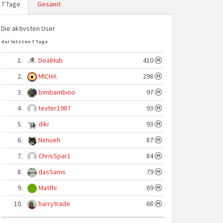
7 Tage
Gesamt
Die aktivsten User
der letzten 7 Tage
1.
DealHub
410
2.
MlCHA
298
3.
bimbambino
97
4.
texter1987
93
5.
diki
93
6.
Nimueh
87
7.
ChrisSpar1
84
8.
dasSams
79
9.
Matthi
69
10.
harrytrade
68