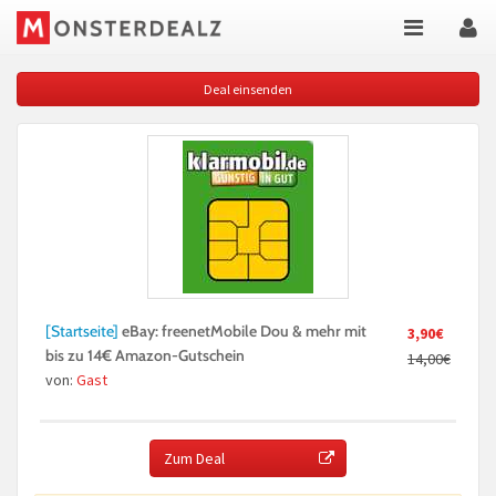
Deal einsenden
[Startseite]
eBay: freenetMobile Dou & mehr mit
3,90€
bis zu 14€ Amazon-Gutschein
14,00€
von:
Gast
Zum Deal