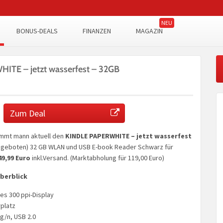
BONUS-DEALS
FINANZEN
MAGAZIN
TE – jetzt wasserfest – 32GB
Zum Deal
mmt mann aktuell den
KINDLE PAPERWHITE – jetzt wasserfest
ngeboten) 32 GB WLAN und USB E-book Reader Schwarz für
49,99 Euro
inkl.Versand. (Marktabholung für 119,00 Euro)
Überblick
s 300 ppi-Display
platz
g/n, USB 2.0