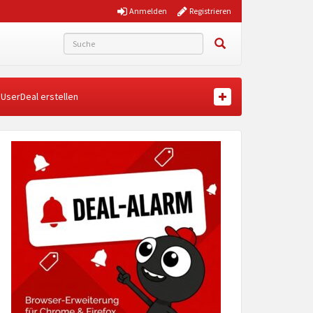
Anmelden
Registrieren
UserDeal erstellen