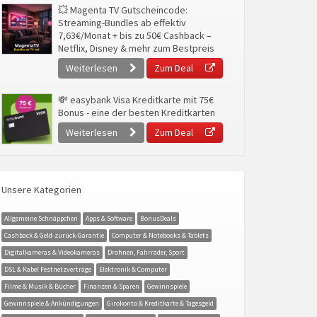
💥 Magenta TV Gutscheincode:
Streaming-Bundles ab effektiv
7,63€/Monat + bis zu 50€ Cashback –
Netflix, Disney & mehr zum Bestpreis
Weiterlesen
Zum Deal
💸 easybank Visa Kreditkarte mit 75€
Bonus - eine der besten Kreditkarten
Weiterlesen
Zum Deal
Unsere Kategorien
Allgemeine Schnäppchen
Apps & Software
BonusDeals
Cashback & Geld-zurück-Garantie
Computer & Notebooks & Tablets
Digitalkameras & Videokameras
Drohnen, Fahrräder, Sport
DSL & Kabel Festnetzverträge
Elektronik & Computer
Filme & Musik & Bücher
Finanzen & Sparen
Gewinnspiele
Gewinnspiele & Ankündigungen
Girokonto & Kreditkarte & Tagesgeld