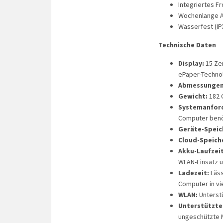
Integriertes Fr
Wochenlange A
Wasserfest (IPX
Technische Daten
Display:
15 Zen
ePaper-Technol
Abmessungen
Gewicht:
182
Systemanfor
Computer benöt
Geräte-Speic
Cloud-Speich
Akku-Laufzeit
WLAN-Einsatz u
Ladezeit:
Läss
Computer in vi
WLAN:
Unterstü
Unterstützte
ungeschützte M