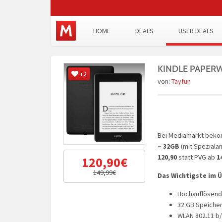
HOME
DEALS
USER DEALS
KINDLE PAPERWHI
+2
von:
Tayfun
Bei Mediamarkt beko
– 32GB
(mit Speziala
120,90
statt PVG ab
1
120,90€
149,99€
Das Wichtigste im 
Hochauflösende
32 GB Speicher
WLAN 802.11 b/