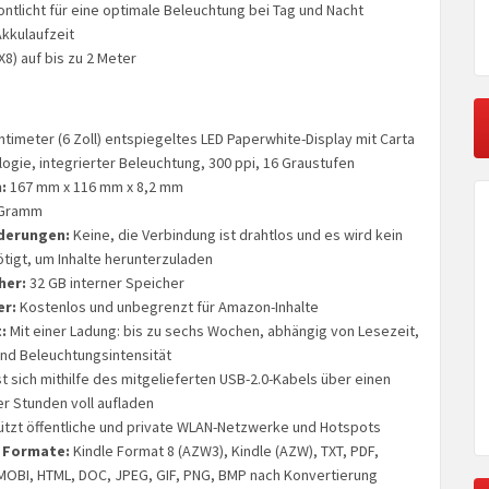
ontlicht für eine optimale Beleuchtung bei Tag und Nacht
kkulaufzeit
8) auf bis zu 2 Meter
timeter (6 Zoll) entspiegeltes LED Paperwhite-Display mit Carta
ogie, integrierter Beleuchtung, 300 ppi, 16 Graustufen
:
167 mm x 116 mm x 8,2 mm
 Gramm
derungen:
Keine, die Verbindung ist drahtlos und es wird kein
igt, um Inhalte herunterzuladen
her:
32 GB interner Speicher
er:
Kostenlos und unbegrenzt für Amazon-Inhalte
:
Mit einer Ladung: bis zu sechs Wochen, abhängig von Lesezeit,
nd Beleuchtungsintensität
t sich mithilfe des mitgelieferten USB-2.0-Kabels über einen
er Stunden voll aufladen
tzt öffentliche und private WLAN-Netzwerke und Hotspots
 Formate:
Kindle Format 8 (AZW3), Kindle (AZW), TXT, PDF,
OBI, HTML, DOC, JPEG, GIF, PNG, BMP nach Konvertierung