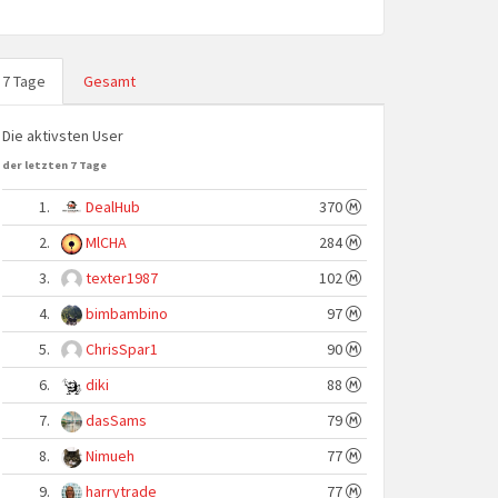
7 Tage
Gesamt
Die aktivsten User
der letzten 7 Tage
1.
DealHub
370
2.
MlCHA
284
3.
texter1987
102
4.
bimbambino
97
5.
ChrisSpar1
90
6.
diki
88
7.
dasSams
79
8.
Nimueh
77
9.
harrytrade
77