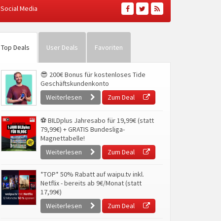
Social Media
Top Deals
User Deals
Favoriten
😎 200€ Bonus für kostenloses Tide
Geschäftskundenkonto
Weiterlesen
Zum Deal
⚽ BILDplus Jahresabo für 19,99€ (statt
79,99€) + GRATIS Bundesliga-
Magnettabelle!
Weiterlesen
Zum Deal
*TOP* 50% Rabatt auf waipu.tv inkl.
Netflix - bereits ab 9€/Monat (statt
17,99€)
Weiterlesen
Zum Deal