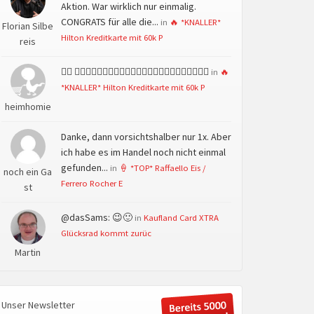
Aktion. War wirklich nur einmalig.
CONGRATS für alle die...
in
🔥 *KNALLER*
Florian Silbe
Hilton Kreditkarte mit 60k P
reis
👍🏻 👍🏻👍🏻👍🏻👍🏻👍🏻👍🏻👍🏻👍🏻👍🏻👍🏻👍🏻👍🏻
in
🔥
*KNALLER* Hilton Kreditkarte mit 60k P
heimhomie
Danke, dann vorsichtshalber nur 1x. Aber
ich habe es im Handel noch nicht einmal
gefunden...
in
🍦 *TOP* Raffaello Eis /
noch ein Ga
Ferrero Rocher E
st
@dasSams: 😉🙂
in
Kaufland Card XTRA
Glücksrad kommt zurüc
Martin
Unser Newsletter