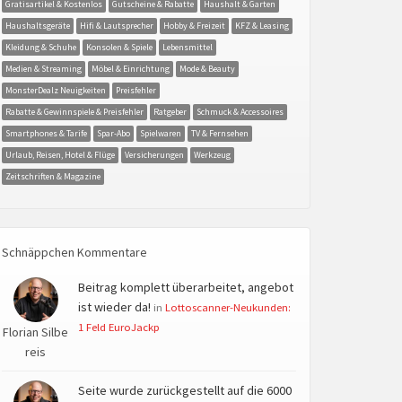
Gratisartikel & Kostenlos
Gutscheine & Rabatte
Haushalt & Garten
Haushaltsgeräte
Hifi & Lautsprecher
Hobby & Freizeit
KFZ & Leasing
Kleidung & Schuhe
Konsolen & Spiele
Lebensmittel
Medien & Streaming
Möbel & Einrichtung
Mode & Beauty
MonsterDealz Neuigkeiten
Preisfehler
Rabatte & Gewinnspiele & Preisfehler
Ratgeber
Schmuck & Accessoires
Smartphones & Tarife
Spar-Abo
Spielwaren
TV & Fernsehen
Urlaub, Reisen, Hotel & Flüge
Versicherungen
Werkzeug
Zeitschriften & Magazine
Schnäppchen Kommentare
Beitrag komplett überarbeitet, angebot
ist wieder da!
in
Lottoscanner-Neukunden:
1 Feld EuroJackp
Florian Silbe
reis
Seite wurde zurückgestellt auf die 6000