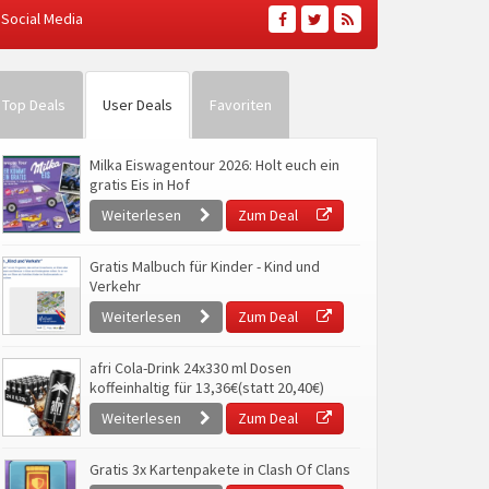
Social Media
Top Deals
User Deals
Favoriten
Milka Eiswagentour 2026: Holt euch ein
gratis Eis in Hof
Weiterlesen
Zum Deal
Gratis Malbuch für Kinder - Kind und
Verkehr
Weiterlesen
Zum Deal
afri Cola-Drink 24x330 ml Dosen
koffeinhaltig für 13,36€(statt 20,40€)
Weiterlesen
Zum Deal
Gratis 3x Kartenpakete in Clash Of Clans