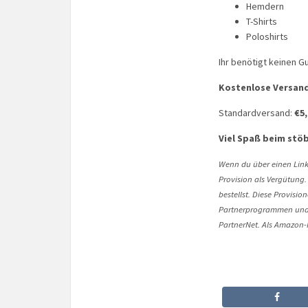
Hemdern
T-Shirts
Poloshirts
Ihr benötigt keinen G
Kostenlose Versan
Standardversand:
€5,
Viel Spaß beim stö
Wenn du über einen Link 
Provision als Vergütung.
bestellst. Diese Provisi
Partnerprogrammen und 
PartnerNet. Als Amazon-P