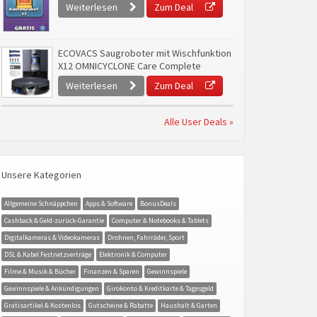
Weiterlesen
Zum Deal
ECOVACS Saugroboter mit Wischfunktion
X12 OMNICYCLONE Care Complete
Weiterlesen
Zum Deal
Alle User Deals »
Unsere Kategorien
Allgemeine Schnäppchen
Apps & Software
BonusDeals
Cashback & Geld-zurück-Garantie
Computer & Notebooks & Tablets
Digitalkameras & Videokameras
Drohnen, Fahrräder, Sport
DSL & Kabel Festnetzverträge
Elektronik & Computer
Filme & Musik & Bücher
Finanzen & Sparen
Gewinnspiele
Gewinnspiele & Ankündigungen
Girokonto & Kreditkarte & Tagesgeld
Gratisartikel & Kostenlos
Gutscheine & Rabatte
Haushalt & Garten