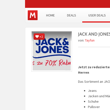
HOME
DEALS
USER DEALS
JACK AND JONES 
+2
von:
Tayfun
Jetzt zu reduzierte
Herren
Das Sortiment an JAC
Jeans
Jacken und Mä
Schuhe
Pullover