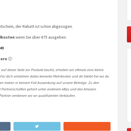
utschein, der Rabatt ist schon abgezogen.
dkosten
wenn Sie über €75 ausgeben.
49
bern
🙂
auf dieser Seite ein Produkt kaufst, erhalten wir oftmals eine kleine
 Für dich entstehen dabei keinerlei Mehrkosten und dir bleibt frei wo du
onen haben in keinem Fall Auswirkung auf unsere Beiträge. Zu den
Partnerschaften gehört unter anderem eBay und das Amazon
artner verdienen wir an qualifizierten Verkäufen.