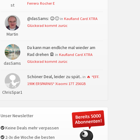
Ferrero Rocher E
st
@dasSams: 😉🙂
in
Kaufland Card XTRA
Glücksrad kommt zurüc
Martin
Da kann man endliche mal wieder am
Rad drehen 🎡
in
Kaufland Card XTRA
Glücksrad kommt zurüc
dasSams
Schöner Deal, leider zu spät..
in
🔥 *EFF.
190€ ERSPARNIS* Xiaomi 17T 256GB
ChrisSpar1
Unser Newsletter
Keine Deals mehr verpassen
2-3x die Woche die besten