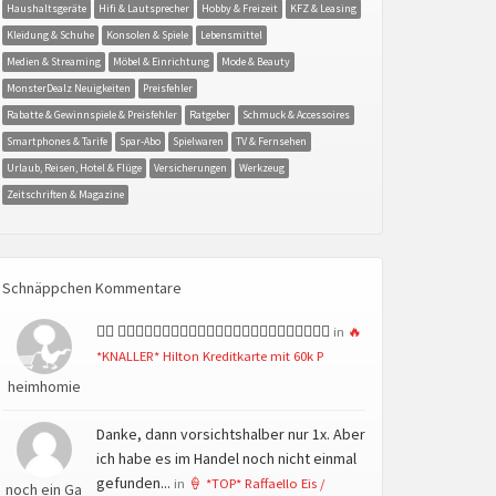
Haushaltsgeräte
Hifi & Lautsprecher
Hobby & Freizeit
KFZ & Leasing
Kleidung & Schuhe
Konsolen & Spiele
Lebensmittel
Medien & Streaming
Möbel & Einrichtung
Mode & Beauty
MonsterDealz Neuigkeiten
Preisfehler
Rabatte & Gewinnspiele & Preisfehler
Ratgeber
Schmuck & Accessoires
Smartphones & Tarife
Spar-Abo
Spielwaren
TV & Fernsehen
Urlaub, Reisen, Hotel & Flüge
Versicherungen
Werkzeug
Zeitschriften & Magazine
Schnäppchen Kommentare
👍🏻 👍🏻👍🏻👍🏻👍🏻👍🏻👍🏻👍🏻👍🏻👍🏻👍🏻👍🏻👍🏻
in
🔥
*KNALLER* Hilton Kreditkarte mit 60k P
heimhomie
Danke, dann vorsichtshalber nur 1x. Aber
ich habe es im Handel noch nicht einmal
gefunden...
in
🍦 *TOP* Raffaello Eis /
noch ein Ga