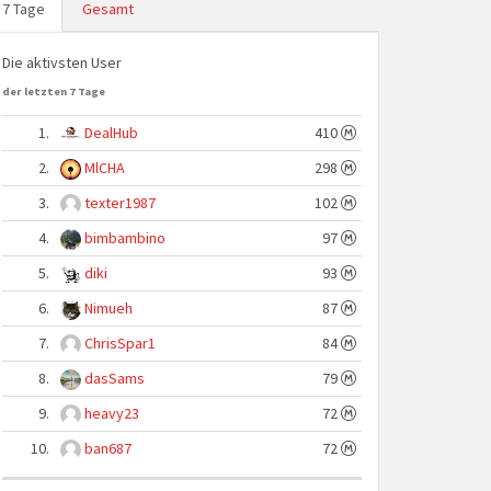
7 Tage
Gesamt
Die aktivsten User
der letzten 7 Tage
1.
DealHub
410
2.
MlCHA
298
3.
texter1987
102
4.
bimbambino
97
5.
diki
93
6.
Nimueh
87
7.
ChrisSpar1
84
8.
dasSams
79
9.
heavy23
72
10.
ban687
72