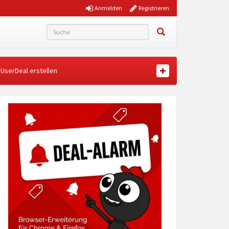
Anmelden
Registrieren
UserDeal erstellen