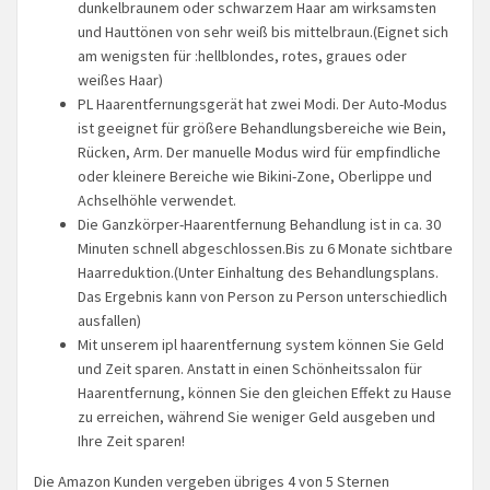
dunkelbraunem oder schwarzem Haar am wirksamsten
und Hauttönen von sehr weiß bis mittelbraun.(Eignet sich
am wenigsten für :hellblondes, rotes, graues oder
weißes Haar)
PL Haarentfernungsgerät hat zwei Modi. Der Auto-Modus
ist geeignet für größere Behandlungsbereiche wie Bein,
Rücken, Arm. Der manuelle Modus wird für empfindliche
oder kleinere Bereiche wie Bikini-Zone, Oberlippe und
Achselhöhle verwendet.
Die Ganzkörper-Haarentfernung Behandlung ist in ca. 30
Minuten schnell abgeschlossen.Bis zu 6 Monate sichtbare
Haarreduktion.(Unter Einhaltung des Behandlungsplans.
Das Ergebnis kann von Person zu Person unterschiedlich
ausfallen)
Mit unserem ipl haarentfernung system können Sie Geld
und Zeit sparen. Anstatt in einen Schönheitssalon für
Haarentfernung, können Sie den gleichen Effekt zu Hause
zu erreichen, während Sie weniger Geld ausgeben und
Ihre Zeit sparen!
Die Amazon Kunden vergeben übriges 4 von 5 Sternen