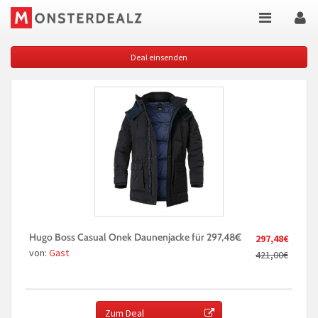
Deal einsenden
Hugo Boss Casual Onek Daunenjacke für 297,48€
297,48€
von:
Gast
421,00€
Zum Deal