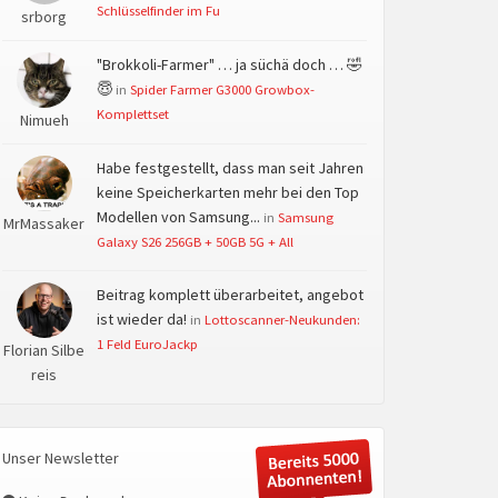
Schlüsselfinder im Fu
srborg
"Brokkoli-Farmer" … ja süchä doch … 🤣
😇
in
Spider Farmer G3000 Growbox-
Komplettset
Nimueh
Habe festgestellt, dass man seit Jahren
keine Speicherkarten mehr bei den Top
Modellen von Samsung...
in
Samsung
MrMassaker
Galaxy S26 256GB + 50GB 5G + All
Beitrag komplett überarbeitet, angebot
ist wieder da!
in
Lottoscanner-Neukunden:
1 Feld EuroJackp
Florian Silbe
reis
Unser Newsletter