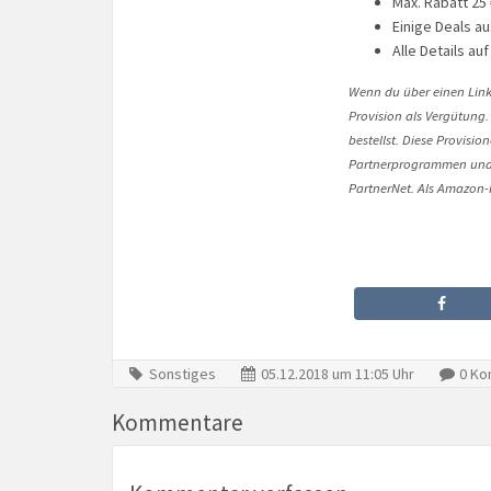
Max. Rabatt 25 
Einige Deals a
Alle Details a
Wenn du über einen Link 
Provision als Vergütung.
bestellst. Diese Provisi
Partnerprogrammen und 
PartnerNet. Als Amazon-P
Sonstiges
05.12.2018 um 11:05 Uhr
0 Ko
Kommentare