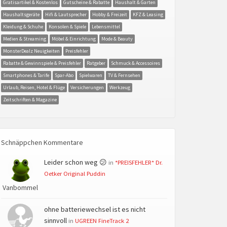
Gratisartikel & Kostenlos
Gutscheine & Rabatte
Haushalt & Garten
Haushaltsgeräte
Hifi & Lautsprecher
Hobby & Freizeit
KFZ & Leasing
Kleidung & Schuhe
Konsolen & Spiele
Lebensmittel
Medien & Streaming
Möbel & Einrichtung
Mode & Beauty
MonsterDealz Neuigkeiten
Preisfehler
Rabatte & Gewinnspiele & Preisfehler
Ratgeber
Schmuck & Accessoires
Smartphones & Tarife
Spar-Abo
Spielwaren
TV & Fernsehen
Urlaub, Reisen, Hotel & Flüge
Versicherungen
Werkzeug
Zeitschriften & Magazine
Schnäppchen Kommentare
Leider schon weg 😕
in
*PREISFEHLER* Dr.
Oetker Original Puddin
Vanbommel
ohne batteriewechsel ist es nicht
sinnvoll
in
UGREEN FineTrack 2