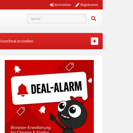
Anmelden
Registrieren
UserDeal erstellen