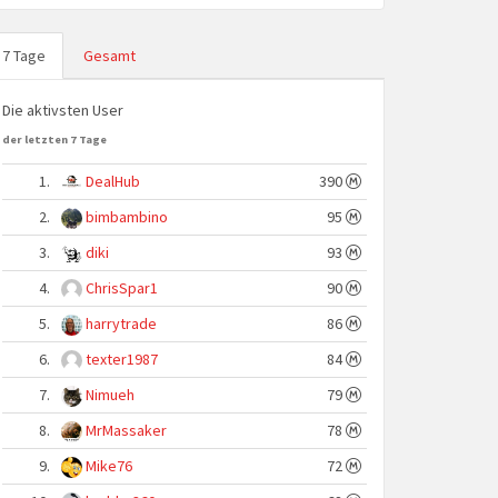
7 Tage
Gesamt
Die aktivsten User
der letzten 7 Tage
1.
DealHub
390
2.
bimbambino
95
3.
diki
93
4.
ChrisSpar1
90
5.
harrytrade
86
6.
texter1987
84
7.
Nimueh
79
8.
MrMassaker
78
9.
Mike76
72