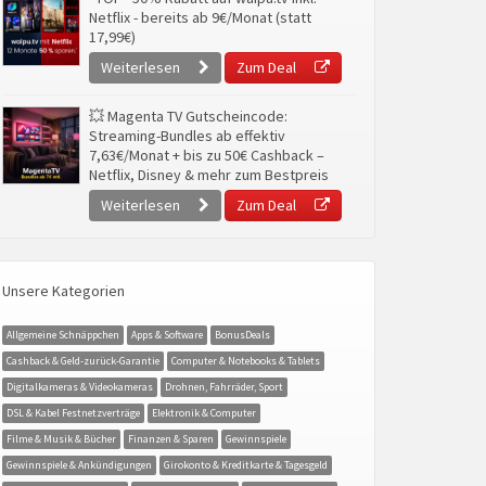
Netflix - bereits ab 9€/Monat (statt
17,99€)
Weiterlesen
Zum Deal
💥 Magenta TV Gutscheincode:
Streaming-Bundles ab effektiv
7,63€/Monat + bis zu 50€ Cashback –
Netflix, Disney & mehr zum Bestpreis
Weiterlesen
Zum Deal
Unsere Kategorien
Allgemeine Schnäppchen
Apps & Software
BonusDeals
Cashback & Geld-zurück-Garantie
Computer & Notebooks & Tablets
Digitalkameras & Videokameras
Drohnen, Fahrräder, Sport
DSL & Kabel Festnetzverträge
Elektronik & Computer
Filme & Musik & Bücher
Finanzen & Sparen
Gewinnspiele
Gewinnspiele & Ankündigungen
Girokonto & Kreditkarte & Tagesgeld