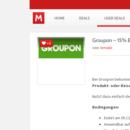
HOME
DEALS
USER DEALS
Groupon – 15% Ex
+0
von:
lemalix
Bei Groupon bekommt
Produkt- oder Reis
Nutzt dazu einfach d
Bedingungen:
Endet am 05.12
Anwendbar auf 