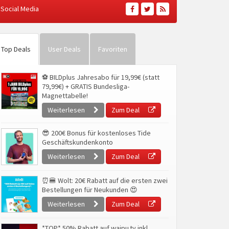
Social Media
Top Deals
User Deals
Favoriten
⚽ BILDplus Jahresabo für 19,99€ (statt
79,99€) + GRATIS Bundesliga-
Magnettabelle!
Weiterlesen
Zum Deal
😎 200€ Bonus für kostenloses Tide
Geschäftskundenkonto
Weiterlesen
Zum Deal
⏰🍔 Wolt: 20€ Rabatt auf die ersten zwei
Bestellungen für Neukunden 😍
Weiterlesen
Zum Deal
*TOP* 50% Rabatt auf waipu.tv inkl.