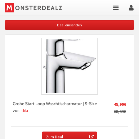
Deal einsenden
Grohe Start Loop Waschtischarmatur | S-Size
45,90€
von:
diki
68,69€
Zum Deal